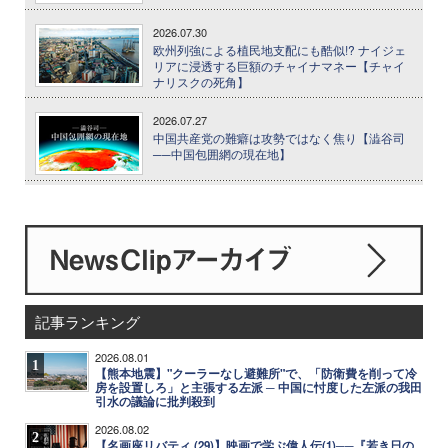
2026.07.30
欧州列強による植民地支配にも酷似!? ナイジェ
リアに浸透する巨額のチャイナマネー【チャイ
ナリスクの死角】
2026.07.27
中国共産党の難癖は攻勢ではなく焦り【澁谷司
──中国包囲網の現在地】
記事ランキング
2026.08.01
1
【熊本地震】"クーラーなし避難所"で、「防衛費を削って冷
房を設置しろ」と主張する左派 ─ 中国に忖度した左派の我田
引水の議論に批判殺到
2026.08.02
2
【名画座リバティ (29)】映画で学ぶ偉人伝(1)──『若き日の