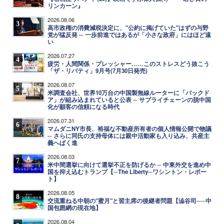
リンカーン』
2026.08.06
3
高市政権の消費減税決定に、"公約に掲げていた"はずの与野
党が猛反発 ─ 一歩前進ではあるが「小さな政府」にはほど遠
い
2026.07.27
4
疲労・人間関係・プレッシャー……このストレスどう抜こう
「ザ・リバティ」9月号(7月30日発売)
2026.08.07
5
米調査会社、世界10万台の中国製無線ルーターに「バックド
ア」が組み込まれていると公表 ─ サプライチェーンの脱中国
化が顧客の信頼になる時代
2026.07.31
6
マムダニNY市長、裕福な不動産所有者の個人情報公開で物議
─ さらに同氏の支持母体には親中活動家も入り込み、共産主
義へばく進
2026.08.03
7
米中間選挙に向けて選挙不正を防げるか ─ 中東外交を進め中
国を抑え込むトランプ【─The Liberty─ワシントン・レポー
ト】
2026.08.05
8
交流重ねる中朝の"蜜月"と習主席の後継者問題【澁谷司──中
国包囲網の現在地】
2026.08.04