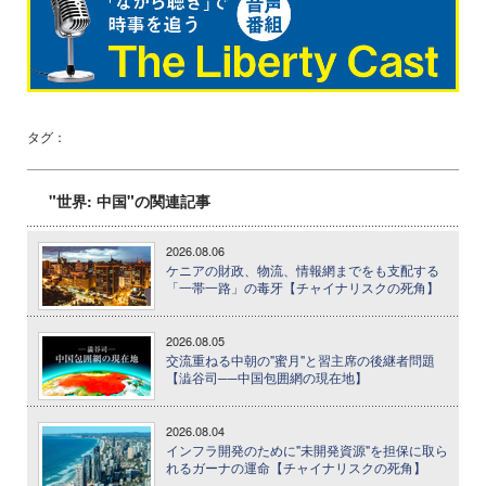
タグ：
"世界: 中国"の関連記事
2026.08.06
ケニアの財政、物流、情報網までをも支配する
「一帯一路」の毒牙【チャイナリスクの死角】
2026.08.05
交流重ねる中朝の"蜜月"と習主席の後継者問題
【澁谷司──中国包囲網の現在地】
2026.08.04
インフラ開発のために"未開発資源"を担保に取ら
れるガーナの運命【チャイナリスクの死角】