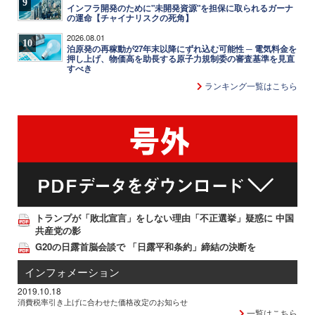
9
インフラ開発のために"未開発資源"を担保に取られるガーナ
の運命【チャイナリスクの死角】
2026.08.01
10
泊原発の再稼動が27年末以降にずれ込む可能性 ─ 電気料金を
押し上げ、物価高を助長する原子力規制委の審査基準を見直
すべき
ランキング一覧はこちら
トランプが「敗北宣言」をしない理由「不正選挙」疑惑に 中国
共産党の影
G20の日露首脳会談で 「日露平和条約」締結の決断を
インフォメーション
2019.10.18
消費税率引き上げに合わせた価格改定のお知らせ
一覧はこちら