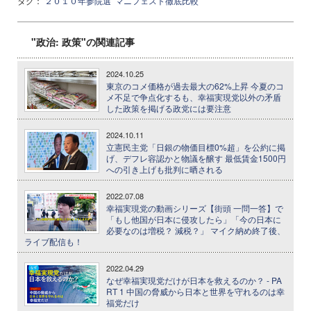
タグ：
２０１０年参院選
マニフェスト徹底比較
"政治: 政策"の関連記事
2024.10.25
東京のコメ価格が過去最大の62%上昇 今夏のコ
メ不足で争点化するも、幸福実現党以外の矛盾
した政策を掲げる政党には要注意
2024.10.11
立憲民主党「日銀の物価目標0%超」を公約に掲
げ、デフレ容認かと物議を醸す 最低賃金1500円
への引き上げも批判に晒される
2022.07.08
幸福実現党の動画シリーズ【街頭 一問一答】で
「もし他国が日本に侵攻したら」「今の日本に
必要なのは増税？ 減税？」 マイク納め終了後、
ライブ配信も！
2022.04.29
なぜ幸福実現党だけが日本を救えるのか？ - PA
RT 1 中国の脅威から日本と世界を守れるのは幸
福党だけ