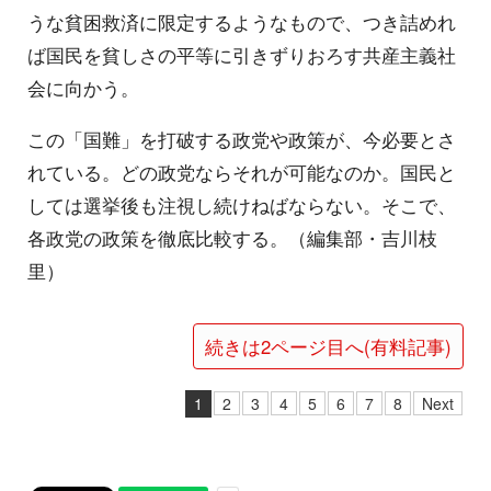
うな貧困救済に限定するようなもので、つき詰めれ
ば国民を貧しさの平等に引きずりおろす共産主義社
会に向かう。
この「国難」を打破する政党や政策が、今必要とさ
れている。どの政党ならそれが可能なのか。国民と
しては選挙後も注視し続けねばならない。そこで、
各政党の政策を徹底比較する。（編集部・吉川枝
里）
続きは2ページ目へ(有料記事)
1
2
3
4
5
6
7
8
Next