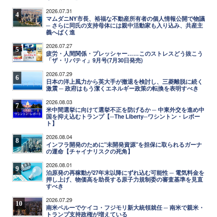
2026.07.31
4
マムダニNY市長、裕福な不動産所有者の個人情報公開で物議
─ さらに同氏の支持母体には親中活動家も入り込み、共産主
義へばく進
2026.07.27
5
疲労・人間関係・プレッシャー……このストレスどう抜こう
「ザ・リバティ」9月号(7月30日発売)
2026.07.29
6
日本の洋上風力から英大手が撤退を検討し、三菱離脱に続く
激震 ─ 政府はもう潔くエネルギー政策の転換を表明すべき
2026.08.03
7
米中間選挙に向けて選挙不正を防げるか ─ 中東外交を進め中
国を抑え込むトランプ【─The Liberty─ワシントン・レポー
ト】
2026.08.04
8
インフラ開発のために"未開発資源"を担保に取られるガーナ
の運命【チャイナリスクの死角】
2026.08.01
9
泊原発の再稼動が27年末以降にずれ込む可能性 ─ 電気料金を
押し上げ、物価高を助長する原子力規制委の審査基準を見直
すべき
2026.07.29
10
南米ペルーでケイコ・フジモリ新大統領就任 ─ 南米で親米・
トランプ支持政権が増えている