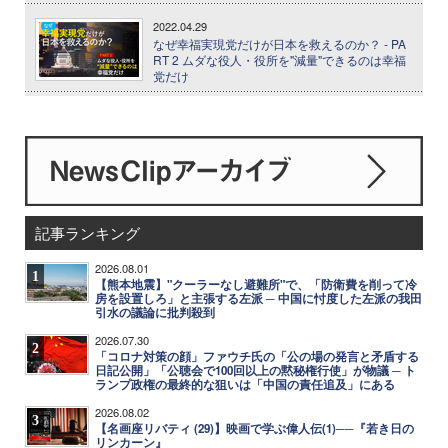
2022.04.29
なぜ幸福実現党だけが日本を救えるのか？ - PA
RT 2 ムダな役人・役所を"減量"できるのは幸福
党だけ
記事ランキング
2026.08.01
1
【熊本地震】"クーラーなし避難所"で、「防衛費を削って冷
房を設置しろ」と主張する左派 ─ 中国に忖度した左派の我田
引水の議論に批判殺到
2026.07.30
2
「コロナ対策の顔」ファウチ氏の「公の場の発言と矛盾する
日記公開」「公聴会で100回以上の黙秘権行使」が物議 ─ ト
ランプ政権の最終的な狙いは「中国の責任追及」にある
2026.08.02
3
【名画座リバティ (29)】映画で学ぶ偉人伝(1)──『若き日の
リンカーン』