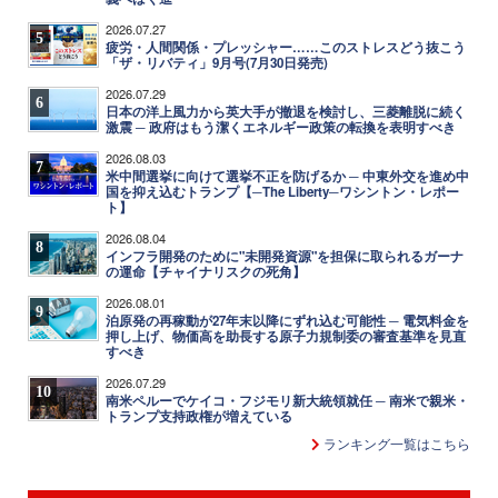
2026.07.27
5
疲労・人間関係・プレッシャー……このストレスどう抜こう
「ザ・リバティ」9月号(7月30日発売)
2026.07.29
6
日本の洋上風力から英大手が撤退を検討し、三菱離脱に続く
激震 ─ 政府はもう潔くエネルギー政策の転換を表明すべき
2026.08.03
7
米中間選挙に向けて選挙不正を防げるか ─ 中東外交を進め中
国を抑え込むトランプ【─The Liberty─ワシントン・レポー
ト】
2026.08.04
8
インフラ開発のために"未開発資源"を担保に取られるガーナ
の運命【チャイナリスクの死角】
2026.08.01
9
泊原発の再稼動が27年末以降にずれ込む可能性 ─ 電気料金を
押し上げ、物価高を助長する原子力規制委の審査基準を見直
すべき
2026.07.29
10
南米ペルーでケイコ・フジモリ新大統領就任 ─ 南米で親米・
トランプ支持政権が増えている
ランキング一覧はこちら