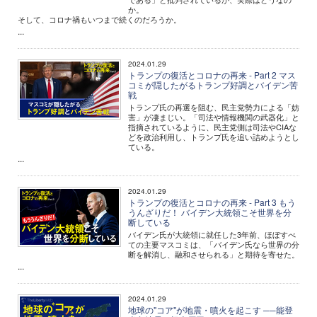
か。
そして、コロナ禍もいつまで続くのだろうか。
...
2024.01.29
トランプの復活とコロナの再来 - Part 2 マス
コミが隠したがるトランプ好調とバイデン苦
戦
トランプ氏の再選を阻む、民主党勢力による「妨
害」が凄まじい。「司法や情報機関の武器化」と
指摘されているように、民主党側は司法やCIAな
どを政治利用し、トランプ氏を追い詰めようとし
ている。
...
2024.01.29
トランプの復活とコロナの再来 - Part 3 もう
うんざりだ！ バイデン大統領こそ世界を分
断している
バイデン氏が大統領に就任した3年前、ほぼすべ
ての主要マスコミは、「バイデン氏なら世界の分
断を解消し、融和させられる」と期待を寄せた。
...
2024.01.29
地球の"コア"が地震・噴火を起こす ──能登