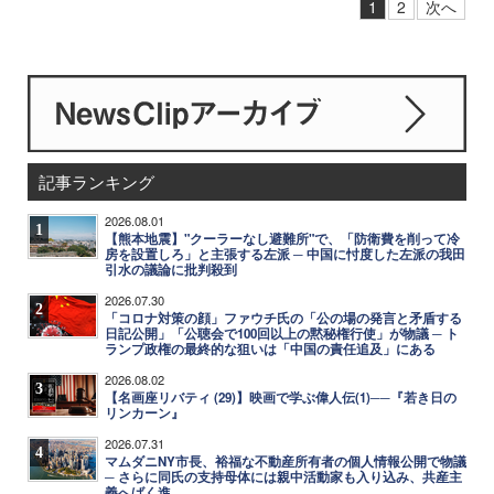
1
2
次へ
記事ランキング
2026.08.01
1
【熊本地震】"クーラーなし避難所"で、「防衛費を削って冷
房を設置しろ」と主張する左派 ─ 中国に忖度した左派の我田
引水の議論に批判殺到
2026.07.30
2
「コロナ対策の顔」ファウチ氏の「公の場の発言と矛盾する
日記公開」「公聴会で100回以上の黙秘権行使」が物議 ─ ト
ランプ政権の最終的な狙いは「中国の責任追及」にある
2026.08.02
3
【名画座リバティ (29)】映画で学ぶ偉人伝(1)──『若き日の
リンカーン』
2026.07.31
4
マムダニNY市長、裕福な不動産所有者の個人情報公開で物議
─ さらに同氏の支持母体には親中活動家も入り込み、共産主
義へばく進