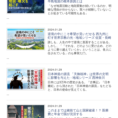
半島地震の根本原因とは
「なぜ地震活動と地殻変動が続いているのか、明
確な理由が分からない。我々が経験していないこ
とが起きている可能性もある」
...
2024.01.29
逆境の中にこそ希望が見いだせる 西九州に
灯す世界宗教の光 - 地域シリーズ 佐賀・長崎
誰しも、人生の中で逆境に直面することがある。
しかし、「『それを、どのように受け止め、どの
ように乗り越えていくか』ということは、各人に
任されている」のも事実だ(*)。
...
2024.01.29
日本神道の源流 「天御祖神」は世界の文明
に影響を与えた - 地域シリーズ 西神奈川
日本には3万年の歴史がある。『古事記』『日本
書紀』から消された「日本神道の源流」をたどる
と、日本の使命が見えてくる。
...
2024.01.29
このままでは姥捨て山と国家破産！？ 医療
費と年金で国が沈没する