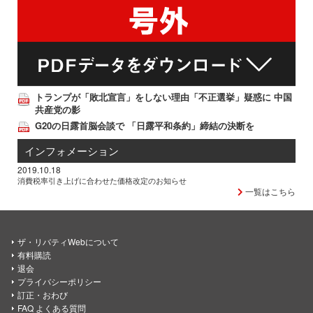
トランプが「敗北宣言」をしない理由「不正選挙」疑惑に 中国
共産党の影
G20の日露首脳会談で 「日露平和条約」締結の決断を
インフォメーション
2019.10.18
消費税率引き上げに合わせた価格改定のお知らせ
一覧はこちら
ザ・リバティWebについて
有料購読
退会
プライバシーポリシー
訂正・おわび
FAQ よくある質問