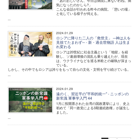
「あのおじいさん、今日は病院に来ないわね。病
気になったのかしら?」
こんな会話が行われる昨今の病院。「憩いの場」
と化している様子が伺える。
...
2024.01.29
ロシアに降りた二人の「救世主」 ─神は人を
見捨てたまわず─ - 新・過去世物語 人は生ま
れ変わる
ロシアは20世紀に社会主義という「地獄」を経
験し、ソ連崩壊後の混乱も乗り越えたが、現在
は、ウクライナなどを巡る米欧との確執が深まっ
ている。
しかし、その中でもロシアは誇りをもって自らの文化・文明を守り続けている。
...
2024.01.29
遠のく、習近平の"平和的統一" - ニッポンの
新常識 軍事学入門 44
1月に投開票された台湾の国政選挙により、史上
初めて「同一政党による3期連続政権」が誕生し
ました。
...