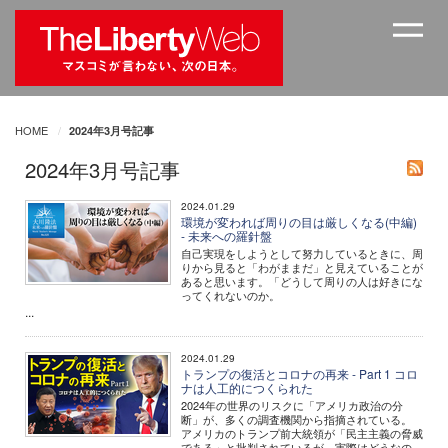
HOME
2024年3月号記事
2024年3月号記事
2024.01.29
環境が変われば周りの目は厳しくなる(中編)
- 未来への羅針盤
自己実現をしようとして努力しているときに、周
りから見ると「わがままだ」と見えていることが
あると思います。「どうして周りの人は好きにな
ってくれないのか。
...
2024.01.29
トランプの復活とコロナの再来 - Part 1 コロ
ナは人工的につくられた
2024年の世界のリスクに「アメリカ政治の分
断」が、多くの調査機関から指摘されている。
アメリカのトランプ前大統領が「民主主義の脅威
である」と批判されているが、実際はどうなの