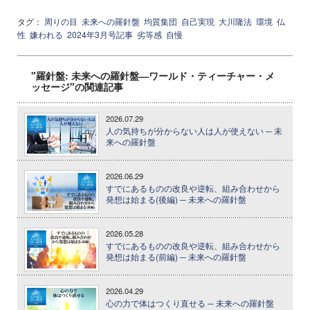
タグ：
周りの目
未来への羅針盤
均質集団
自己実現
大川隆法
環境
仏
性
嫌われる
2024年3月号記事
劣等感
自慢
"羅針盤: 未来への羅針盤―ワールド・ティーチャー・メ
ッセージ"の関連記事
2026.07.29
人の気持ちが分からない人は人が使えない ─ 未
来への羅針盤
2026.06.29
すでにあるものの改良や逆転、組み合わせから
発想は始まる(後編) ─ 未来への羅針盤
2026.05.28
すでにあるものの改良や逆転、組み合わせから
発想は始まる(前編) ─ 未来への羅針盤
2026.04.29
心の力で体はつくり直せる ─ 未来への羅針盤