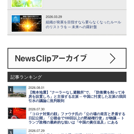
2026.03.29
組織が発展を目指すなら要らなくなったルール
のリストラを ─ 未来への羅針盤
記事ランキング
2026.08.01
1
【熊本地震】"クーラーなし避難所"で、「防衛費を削って冷
房を設置しろ」と主張する左派 ─ 中国に忖度した左派の我田
引水の議論に批判殺到
2026.07.30
2
「コロナ対策の顔」ファウチ氏の「公の場の発言と矛盾する
日記公開」「公聴会で100回以上の黙秘権行使」が物議 ─ ト
ランプ政権の最終的な狙いは「中国の責任追及」にある
2026.07.29
3