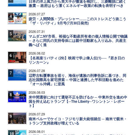
日本の洋上風力から英大手が撤退を検討し、三菱離脱に続く
激震 ─ 政府はもう潔くエネルギー政策の転換を表明すべき
2026.07.27
4
疲労・人間関係・プレッシャー……このストレスどう抜こう
「ザ・リバティ」9月号(7月30日発売)
2026.07.31
5
マムダニNY市長、裕福な不動産所有者の個人情報公開で物議
─ さらに同氏の支持母体には親中活動家も入り込み、共産主
義へばく進
2026.08.02
6
【名画座リバティ (29)】映画で学ぶ偉人伝(1)──『若き日の
リンカーン』
2026.07.28
7
辺野古転覆事故を巡り、海保が遺族の刑事告訴に基づき、同
志社国際高を家宅捜索 ─ 中国と連携した平和活動を進めた
「オール沖縄」に逆風
2026.08.03
8
米中間選挙に向けて選挙不正を防げるか ─ 中東外交を進め中
国を抑え込むトランプ【─The Liberty─ワシントン・レポー
ト】
2026.07.29
9
南米ペルーでケイコ・フジモリ新大統領就任 ─ 南米で親米・
トランプ支持政権が増えている
2026.08.01
10