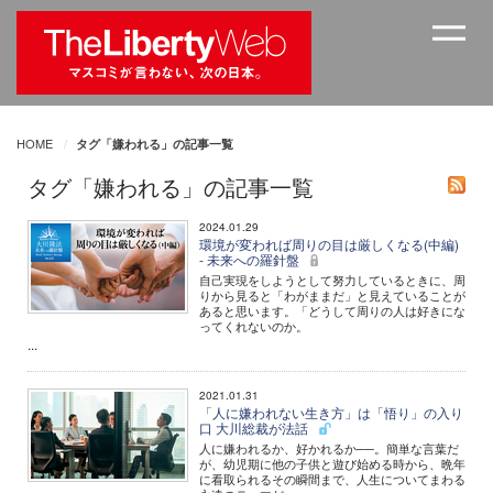
HOME
タグ「嫌われる」の記事一覧
タグ「嫌われる」の記事一覧
2024.01.29
環境が変われば周りの目は厳しくなる(中編)
- 未来への羅針盤
自己実現をしようとして努力しているときに、周
りから見ると「わがままだ」と見えていることが
あると思います。「どうして周りの人は好きにな
ってくれないのか。
...
2021.01.31
「人に嫌われない生き方」は「悟り」の入り
口 大川総裁が法話
人に嫌われるか、好かれるか──。簡単な言葉だ
が、幼児期に他の子供と遊び始める時から、晩年
に看取られるその瞬間まで、人生についてまわる