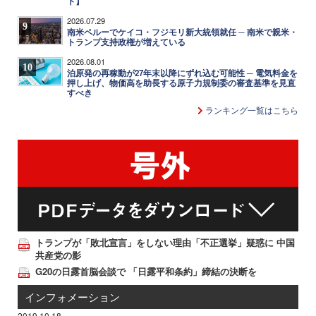
ト】
2026.07.29
9
南米ペルーでケイコ・フジモリ新大統領就任 ─ 南米で親米・
トランプ支持政権が増えている
2026.08.01
10
泊原発の再稼動が27年末以降にずれ込む可能性 ─ 電気料金を
押し上げ、物価高を助長する原子力規制委の審査基準を見直
すべき
ランキング一覧はこちら
トランプが「敗北宣言」をしない理由「不正選挙」疑惑に 中国
共産党の影
G20の日露首脳会談で 「日露平和条約」締結の決断を
インフォメーション
2019.10.18