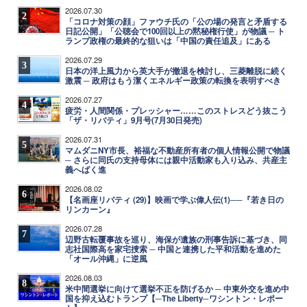
2026.07.30
2
「コロナ対策の顔」ファウチ氏の「公の場の発言と矛盾する
日記公開」「公聴会で100回以上の黙秘権行使」が物議 ─ ト
ランプ政権の最終的な狙いは「中国の責任追及」にある
2026.07.29
3
日本の洋上風力から英大手が撤退を検討し、三菱離脱に続く
激震 ─ 政府はもう潔くエネルギー政策の転換を表明すべき
2026.07.27
4
疲労・人間関係・プレッシャー……このストレスどう抜こう
「ザ・リバティ」9月号(7月30日発売)
2026.07.31
5
マムダニNY市長、裕福な不動産所有者の個人情報公開で物議
─ さらに同氏の支持母体には親中活動家も入り込み、共産主
義へばく進
2026.08.02
6
【名画座リバティ (29)】映画で学ぶ偉人伝(1)──『若き日の
リンカーン』
2026.07.28
7
辺野古転覆事故を巡り、海保が遺族の刑事告訴に基づき、同
志社国際高を家宅捜索 ─ 中国と連携した平和活動を進めた
「オール沖縄」に逆風
2026.08.03
8
米中間選挙に向けて選挙不正を防げるか ─ 中東外交を進め中
国を抑え込むトランプ【─The Liberty─ワシントン・レポー