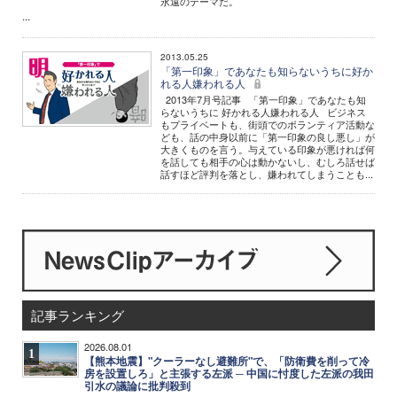
永遠のテーマだ。
...
2013.05.25
「第一印象」であなたも知らないうちに好か
れる人嫌われる人
2013年7月号記事 「第一印象」であなたも知
らないうちに 好かれる人嫌われる人 ビジネス
もプライベートも、街頭でのボランティア活動な
ども、話の中身以前に「第一印象の良し悪し」が
大きくものを言う。与えている印象が悪ければ何
を話しても相手の心は動かないし、むしろ話せば
話すほど評判を落とし、嫌われてしまうことも...
記事ランキング
2026.08.01
1
【熊本地震】"クーラーなし避難所"で、「防衛費を削って冷
房を設置しろ」と主張する左派 ─ 中国に忖度した左派の我田
引水の議論に批判殺到