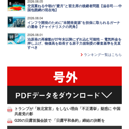
2026.08.05
8
交流重ねる中朝の"蜜月"と習主席の後継者問題【澁谷司──中
国包囲網の現在地】
2026.08.04
9
インフラ開発のために"未開発資源"を担保に取られるガーナ
の運命【チャイナリスクの死角】
2026.08.01
10
泊原発の再稼動が27年末以降にずれ込む可能性 ─ 電気料金を
押し上げ、物価高を助長する原子力規制委の審査基準を見直
すべき
ランキング一覧はこちら
トランプが「敗北宣言」をしない理由「不正選挙」疑惑に 中国
共産党の影
G20の日露首脳会談で 「日露平和条約」締結の決断を