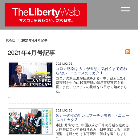
HOME
2021年4月号記事
2021年4月号記事
2021.02.26
コロナ感染は 人々が天意に気付くまで終わ
らない - ニュースのミカタ 1
コロナの第三波が猛威をふるう中、政府は2月、
都市部を中心に10都府県の緊急事態宣言を延
長。また、ワクチンの接種を17日から始めまし
た。
...
2021.02.26
習近平の次の狙いはプーチン失脚！ - ニュー
スのミカタ 2
本誌3月号では、中国政府が日米の分断を進める
と同時にロシアを取り込み、日中露による「三国
同盟」を呼びかける可能性に警鐘を鳴らしまし
た。