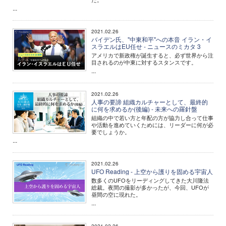
...
2021.02.26
バイデン氏、"中東和平"への本音 イラン・イ
スラエルはEU任せ - ニュースのミカタ 3
アメリカで新政権が誕生すると、必ず世界から注
目されるのが中東に対するスタンスです。
...
2021.02.26
人事の要諦 組織カルチャーとして、最終的
に何を求めるか(後編) - 未来への羅針盤
組織の中で若い方と年配の方が協力し合って仕事
や活動を進めていくためには、リーダーに何が必
要でしょうか。
...
2021.02.26
UFO Reading - 上空から護りを固める宇宙人
数多くのUFOをリーディングしてきた大川隆法
総裁。夜間の撮影が多かったが、今回、UFOが
昼間の空に現れた。
...