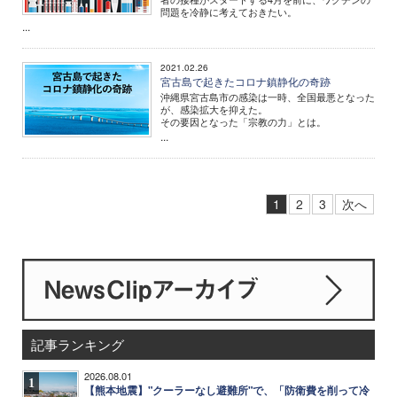
問題を冷静に考えておきたい。
...
2021.02.26
宮古島で起きたコロナ鎮静化の奇跡
沖縄県宮古島市の感染は一時、全国最悪となった
が、感染拡大を抑えた。
その要因となった「宗教の力」とは。
...
1
2
3
次へ
記事ランキング
2026.08.01
1
【熊本地震】"クーラーなし避難所"で、「防衛費を削って冷