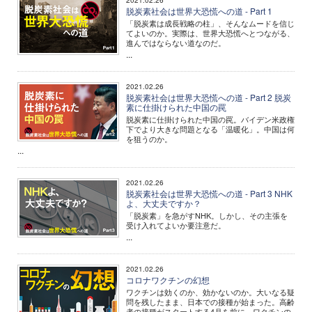
2021.02.26
脱炭素社会は世界大恐慌への道 - Part 1
「脱炭素は成長戦略の柱」、そんなムードを信じ
てよいのか。実際は、世界大恐慌へとつながる、
進んではならない道なのだ。
...
2021.02.26
脱炭素社会は世界大恐慌への道 - Part 2 脱炭
素に仕掛けられた中国の罠
脱炭素に仕掛けられた中国の罠。バイデン米政権
下でより大きな問題となる「温暖化」。中国は何
を狙うのか。
...
2021.02.26
脱炭素社会は世界大恐慌への道 - Part 3 NHK
よ、大丈夫ですか？
「脱炭素」を急がすNHK。しかし、その主張を
受け入れてよいか要注意だ。
...
2021.02.26
コロナワクチンの幻想
ワクチンは効くのか、効かないのか。大いなる疑
問を残したまま、日本での接種が始まった。高齢
者の接種がスタートする4月を前に、ワクチンの