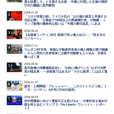
房を設置しろ」と主張する左派 ─ 中国に忖度した左派の我田
引水の議論に批判殺到
2026.07.30
2
「コロナ対策の顔」ファウチ氏の「公の場の発言と矛盾する
日記公開」「公聴会で100回以上の黙秘権行使」が物議 ─ ト
ランプ政権の最終的な狙いは「中国の責任追及」にある
2026.08.02
3
【名画座リバティ (29)】映画で学ぶ偉人伝(1)──『若き日の
リンカーン』
2026.07.31
4
マムダニNY市長、裕福な不動産所有者の個人情報公開で物議
─ さらに同氏の支持母体には親中活動家も入り込み、共産主
義へばく進
2026.08.06
5
高市政権の消費減税決定に、"公約に掲げていた"はずの与野
党が猛反発 ─ 一歩前進ではあるが「小さな政府」にはほど遠
い
2026.07.27
6
疲労・人間関係・プレッシャー……このストレスどう抜こう
「ザ・リバティ」9月号(7月30日発売)
2026.08.03
7
米中間選挙に向けて選挙不正を防げるか ─ 中東外交を進め中
国を抑え込むトランプ【─The Liberty─ワシントン・レポー
ト】