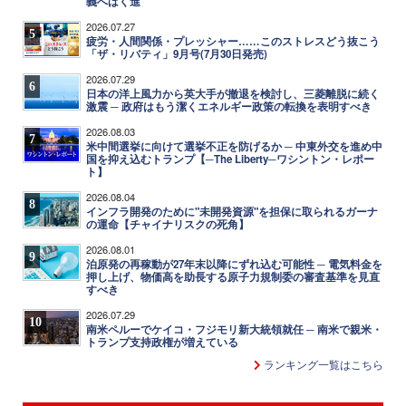
義へばく進
2026.07.27
5
疲労・人間関係・プレッシャー……このストレスどう抜こう
「ザ・リバティ」9月号(7月30日発売)
2026.07.29
6
日本の洋上風力から英大手が撤退を検討し、三菱離脱に続く
激震 ─ 政府はもう潔くエネルギー政策の転換を表明すべき
2026.08.03
7
米中間選挙に向けて選挙不正を防げるか ─ 中東外交を進め中
国を抑え込むトランプ【─The Liberty─ワシントン・レポー
ト】
2026.08.04
8
インフラ開発のために"未開発資源"を担保に取られるガーナ
の運命【チャイナリスクの死角】
2026.08.01
9
泊原発の再稼動が27年末以降にずれ込む可能性 ─ 電気料金を
押し上げ、物価高を助長する原子力規制委の審査基準を見直
すべき
2026.07.29
10
南米ペルーでケイコ・フジモリ新大統領就任 ─ 南米で親米・
トランプ支持政権が増えている
ランキング一覧はこちら