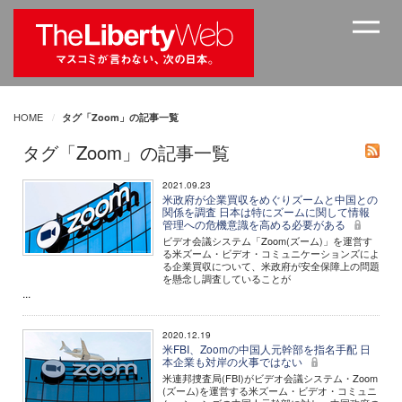
HOME
タグ「Zoom」の記事一覧
タグ「Zoom」の記事一覧
2021.09.23
米政府が企業買収をめぐりズームと中国との
関係を調査 日本は特にズームに関して情報
管理への危機意識を高める必要がある
ビデオ会議システム「Zoom(ズーム)」を運営す
る米ズーム・ビデオ・コミュニケーションズによ
る企業買収について、米政府が安全保障上の問題
を懸念し調査していることが
...
2020.12.19
米FBI、Zoomの中国人元幹部を指名手配 日
本企業も対岸の火事ではない
米連邦捜査局(FBI)がビデオ会議システム・Zoom
(ズーム)を運営する米ズーム・ビデオ・コミュニ