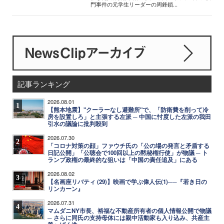
門事件の元学生リーダーの周鋒鎖...
記事ランキング
2026.08.01
1
【熊本地震】"クーラーなし避難所"で、「防衛費を削って冷
房を設置しろ」と主張する左派 ─ 中国に忖度した左派の我田
引水の議論に批判殺到
2026.07.30
2
「コロナ対策の顔」ファウチ氏の「公の場の発言と矛盾する
日記公開」「公聴会で100回以上の黙秘権行使」が物議 ─ ト
ランプ政権の最終的な狙いは「中国の責任追及」にある
2026.08.02
3
【名画座リバティ (29)】映画で学ぶ偉人伝(1)──『若き日の
リンカーン』
2026.07.31
4
マムダニNY市長、裕福な不動産所有者の個人情報公開で物議
─ さらに同氏の支持母体には親中活動家も入り込み、共産主