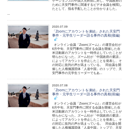
ケーションズの中国人元幹部に対し、中国政府の
ために天安門事件に関連するビデオ会議を検閲し
たとして、指名手配したことが分かりました。
...
2020.07.09
「Zoomにアカウントを凍結」された天安門
事件・元学生リーダー語る事件の真相(後編)
オンライン会議「Zoom(ズーム)」の運営会社が
6月中旬、天安門事件に関する会議を開催した在
米活動家のアカウントを一時停止していたことが
明らかになった。ズーム社が「中国政府の要請」
によってアカウントを停止したことを発表し、そ
の対応に批判の声が高まっている。 同会議を開
催した人権擁護団体「人道中国」のトップで、天
安門事件の元学生リーダーでもあ...
2020.07.08
「Zoomにアカウントを凍結」された天安門
事件・元学生リーダー語る事件の真相(前編)
オンライン会議「Zoom(ズーム)」の運営会社が
6月中旬、天安門事件に関する会議を開催した在
米活動家のアカウントを一時停止していたことが
明らかになった。ズーム社が「中国政府の要請」
によってアカウントを停止したことを発表し、そ
の対応に批判の声が高まっている。 同会議を開
催した人権擁護団体「人道中国」トップで、天安