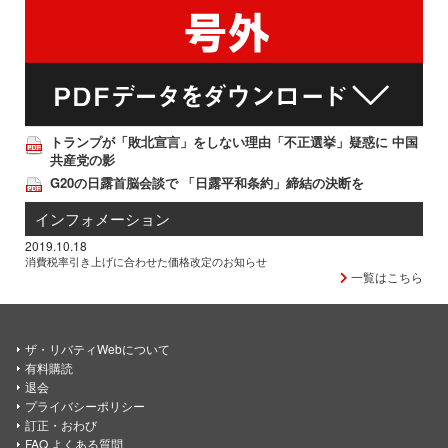
トランプが「敗北宣言」をしない理由「不正選挙」疑惑に 中国
共産党の影
G20の日露首脳会談で 「日露平和条約」締結の決断を
インフォメーション
2019.10.18
消費税率引き上げに合わせた価格改定のお知らせ
一覧はこちら
ザ・リバティWebについて
有料購読
退会
プライバシーポリシー
訂正・おわび
FAQ よくある質問