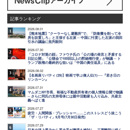
記事ランキング
2026.08.01
1
【熊本地震】"クーラーなし避難所"で、「防衛費を削って冷
房を設置しろ」と主張する左派 ─ 中国に忖度した左派の我田
引水の議論に批判殺到
2026.07.30
2
「コロナ対策の顔」ファウチ氏の「公の場の発言と矛盾する
日記公開」「公聴会で100回以上の黙秘権行使」が物議 ─ ト
ランプ政権の最終的な狙いは「中国の責任追及」にある
2026.08.02
3
【名画座リバティ (29)】映画で学ぶ偉人伝(1)──『若き日の
リンカーン』
2026.07.31
4
マムダニNY市長、裕福な不動産所有者の個人情報公開で物議
─ さらに同氏の支持母体には親中活動家も入り込み、共産主
義へばく進
2026.07.27
5
疲労・人間関係・プレッシャー……このストレスどう抜こう
「ザ・リバティ」9月号(7月30日発売)
2026.07.29
6
日本の洋上風力から英大手が撤退を検討し、三菱離脱に続く