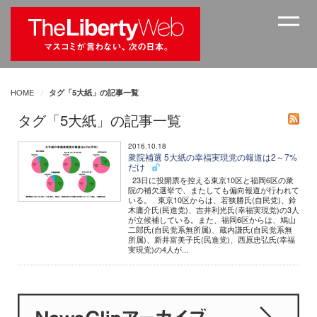
HOME
タグ「5大紙」の記事一覧
タグ「5大紙」の記事一覧
2016.10.18
衆院補選 5大紙の幸福実現党の報道は2～7%
だけ
23日に投開票を控える東京10区と福岡6区の衆
院の補欠選挙で、またしても偏向報道が行われて
いる。 東京10区からは、若狭勝氏(自民党)、鈴
木庸介氏(民進党)、吉井利光氏(幸福実現党)の3人
が立候補している。また、福岡6区からは、鳩山
二郎氏(自民党系無所属)、蔵内謙氏(自民党系無
所属)、新井富美子氏(民進党)、西原忠弘氏(幸福
実現党)の4人が...