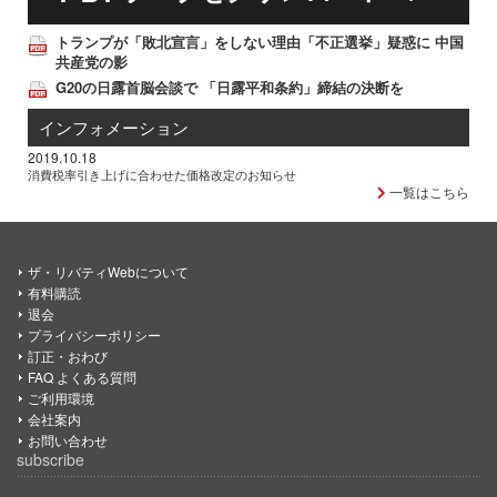
トランプが「敗北宣言」をしない理由「不正選挙」疑惑に 中国
共産党の影
G20の日露首脳会談で 「日露平和条約」締結の決断を
インフォメーション
2019.10.18
消費税率引き上げに合わせた価格改定のお知らせ
一覧はこちら
ザ・リバティWebについて
有料購読
退会
プライバシーポリシー
訂正・おわび
FAQ よくある質問
ご利用環境
会社案内
お問い合わせ
subscribe