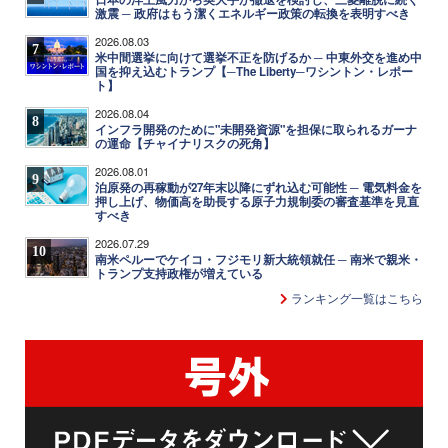
激震 ─ 政府はもう潔くエネルギー政策の転換を表明すべき
2026.08.03
7
米中間選挙に向けて選挙不正を防げるか ─ 中東外交を進め中
国を抑え込むトランプ【─The Liberty─ワシントン・レポー
ト】
2026.08.04
8
インフラ開発のために"未開発資源"を担保に取られるガーナ
の運命【チャイナリスクの死角】
2026.08.01
9
泊原発の再稼動が27年末以降にずれ込む可能性 ─ 電気料金を
押し上げ、物価高を助長する原子力規制委の審査基準を見直
すべき
2026.07.29
10
南米ペルーでケイコ・フジモリ新大統領就任 ─ 南米で親米・
トランプ支持政権が増えている
ランキング一覧はこちら