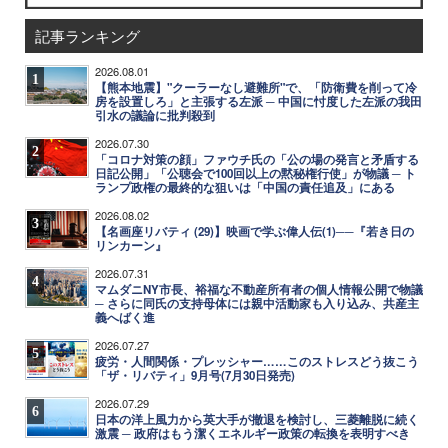
記事ランキング
2026.08.01
1
【熊本地震】"クーラーなし避難所"で、「防衛費を削って冷
房を設置しろ」と主張する左派 ─ 中国に忖度した左派の我田
引水の議論に批判殺到
2026.07.30
2
「コロナ対策の顔」ファウチ氏の「公の場の発言と矛盾する
日記公開」「公聴会で100回以上の黙秘権行使」が物議 ─ ト
ランプ政権の最終的な狙いは「中国の責任追及」にある
2026.08.02
3
【名画座リバティ (29)】映画で学ぶ偉人伝(1)──『若き日の
リンカーン』
2026.07.31
4
マムダニNY市長、裕福な不動産所有者の個人情報公開で物議
─ さらに同氏の支持母体には親中活動家も入り込み、共産主
義へばく進
2026.07.27
5
疲労・人間関係・プレッシャー……このストレスどう抜こう
「ザ・リバティ」9月号(7月30日発売)
2026.07.29
6
日本の洋上風力から英大手が撤退を検討し、三菱離脱に続く
激震 ─ 政府はもう潔くエネルギー政策の転換を表明すべき