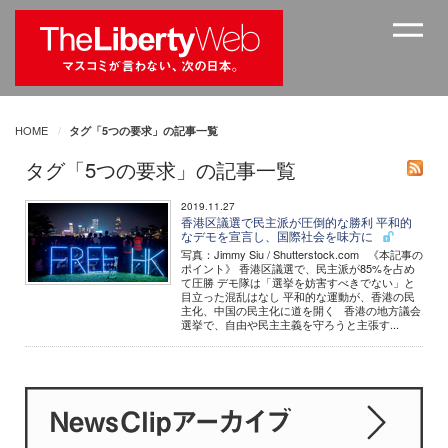
HOME
タグ「5つの要求」の記事一覧
タグ「5つの要求」の記事一覧
2019.11.27
香港区議選で民主派が圧倒的な勝利 平和的
なデモを宣言し、国際社会を味方に
写真：Jimmy Siu / Shutterstock.com 《本記事の
ポイント》 香港区議選で、民主派が85%を占め
て圧勝 デモ隊は「選挙を妨害すべきでない」と
目立った混乱はなし 平和的な運動が、香港の民
主化、中国の民主化に道を開く 香港の地方議会
選挙で、自由や民主主義を守ろうと主張す...