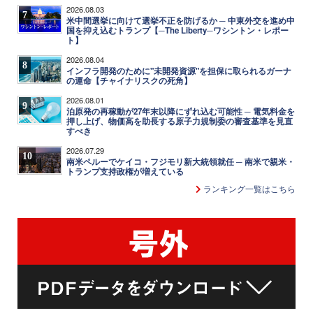
2026.08.03
7
米中間選挙に向けて選挙不正を防げるか ─ 中東外交を進め中
国を抑え込むトランプ【─The Liberty─ワシントン・レポー
ト】
2026.08.04
8
インフラ開発のために"未開発資源"を担保に取られるガーナ
の運命【チャイナリスクの死角】
2026.08.01
9
泊原発の再稼動が27年末以降にずれ込む可能性 ─ 電気料金を
押し上げ、物価高を助長する原子力規制委の審査基準を見直
すべき
2026.07.29
10
南米ペルーでケイコ・フジモリ新大統領就任 ─ 南米で親米・
トランプ支持政権が増えている
ランキング一覧はこちら