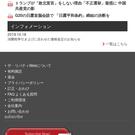
トランプが「敗北宣言」をしない理由「不正選挙」疑惑に 中国
共産党の影
G20の日露首脳会談で 「日露平和条約」締結の決断を
インフォメーション
2019.10.18
消費税率引き上げに合わせた価格改定のお知らせ
一覧はこちら
ザ・リバティWebについて
有料購読
退会
プライバシーポリシー
訂正・おわび
FAQ よくある質問
ご利用環境
会社案内
お問い合わせ
subscribe