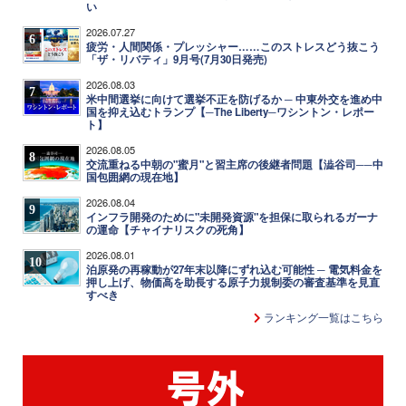
い
2026.07.27
6
疲労・人間関係・プレッシャー……このストレスどう抜こう
「ザ・リバティ」9月号(7月30日発売)
2026.08.03
7
米中間選挙に向けて選挙不正を防げるか ─ 中東外交を進め中
国を抑え込むトランプ【─The Liberty─ワシントン・レポー
ト】
2026.08.05
8
交流重ねる中朝の"蜜月"と習主席の後継者問題【澁谷司──中
国包囲網の現在地】
2026.08.04
9
インフラ開発のために"未開発資源"を担保に取られるガーナ
の運命【チャイナリスクの死角】
2026.08.01
10
泊原発の再稼動が27年末以降にずれ込む可能性 ─ 電気料金を
押し上げ、物価高を助長する原子力規制委の審査基準を見直
すべき
ランキング一覧はこちら