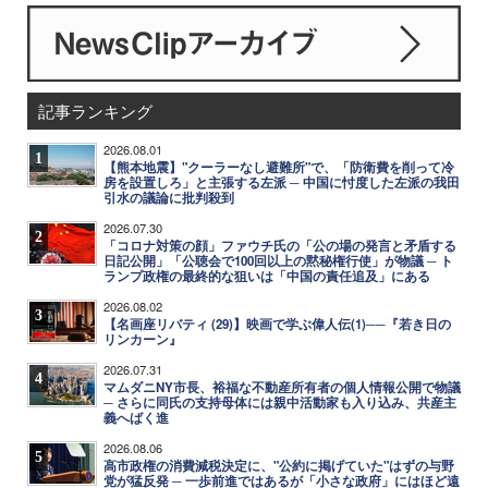
記事ランキング
2026.08.01
1
【熊本地震】"クーラーなし避難所"で、「防衛費を削って冷
房を設置しろ」と主張する左派 ─ 中国に忖度した左派の我田
引水の議論に批判殺到
2026.07.30
2
「コロナ対策の顔」ファウチ氏の「公の場の発言と矛盾する
日記公開」「公聴会で100回以上の黙秘権行使」が物議 ─ ト
ランプ政権の最終的な狙いは「中国の責任追及」にある
2026.08.02
3
【名画座リバティ (29)】映画で学ぶ偉人伝(1)──『若き日の
リンカーン』
2026.07.31
4
マムダニNY市長、裕福な不動産所有者の個人情報公開で物議
─ さらに同氏の支持母体には親中活動家も入り込み、共産主
義へばく進
2026.08.06
5
高市政権の消費減税決定に、"公約に掲げていた"はずの与野
党が猛反発 ─ 一歩前進ではあるが「小さな政府」にはほど遠