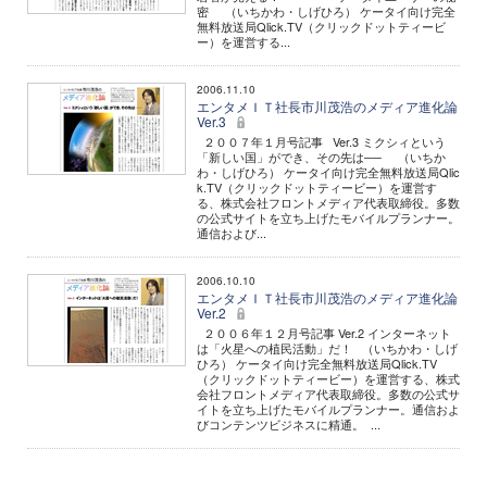
密 （いちかわ・しげひろ） ケータイ向け完全
無料放送局Qlick.TV（クリックドットティービ
ー）を運営する...
2006.11.10
エンタメＩＴ社長市川茂浩のメディア進化論
Ver.3
２００７年１月号記事 Ver.3 ミクシィという
「新しい国」ができ、その先は── （いちか
わ・しげひろ） ケータイ向け完全無料放送局Qlic
k.TV（クリックドットティービー）を運営す
る、株式会社フロントメディア代表取締役。多数
の公式サイトを立ち上げたモバイルプランナー。
通信および...
2006.10.10
エンタメＩＴ社長市川茂浩のメディア進化論
Ver.2
２００６年１２月号記事 Ver.2 インターネット
は「火星への植民活動」だ！ （いちかわ・しげ
ひろ） ケータイ向け完全無料放送局Qlick.TV
（クリックドットティービー）を運営する、株式
会社フロントメディア代表取締役。多数の公式サ
イトを立ち上げたモバイルプランナー。通信およ
びコンテンツビジネスに精通。 ...