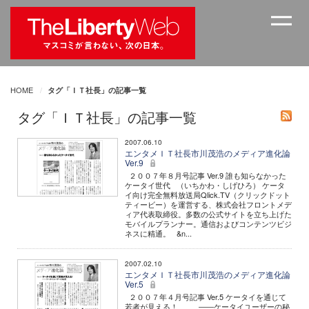
HOME
タグ「ＩＴ社長」の記事一覧
タグ「ＩＴ社長」の記事一覧
2007.06.10
エンタメＩＴ社長市川茂浩のメディア進化論
Ver.9
２００７年８月号記事 Ver.9 誰も知らなかった
ケータイ世代 （いちかわ・しげひろ） ケータ
イ向け完全無料放送局Qlick.TV（クリックドット
ティービー）を運営する、株式会社フロントメデ
ィア代表取締役。多数の公式サイトを立ち上げた
モバイルプランナー。通信およびコンテンツビジ
ネスに精通。 &n...
2007.02.10
エンタメＩＴ社長市川茂浩のメディア進化論
Ver.5
２００７年４月号記事 Ver.5 ケータイを通じて
若者が見える！ ――ケータイユーザーの秘