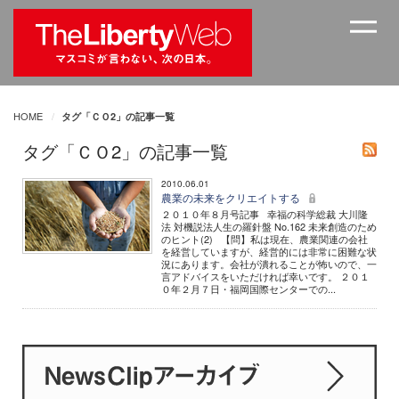
HOME
タグ「ＣＯ2」の記事一覧
タグ「ＣＯ2」の記事一覧
2010.06.01
農業の未来をクリエイトする
２０１０年８月号記事 幸福の科学総裁 大川隆
法 対機説法人生の羅針盤 No.162 未来創造のため
のヒント(2) 【問】私は現在、農業関連の会社
を経営していますが、経営的には非常に困難な状
況にあります。会社が潰れることが怖いので、一
言アドバイスをいただければ幸いです。 ２０１
０年２月７日・福岡国際センターでの...