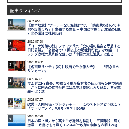
記事ランキング
2026.08.01
1
【熊本地震】"クーラーなし避難所"で、「防衛費を削って冷
房を設置しろ」と主張する左派 ─ 中国に忖度した左派の我田
引水の議論に批判殺到
2026.07.30
2
「コロナ対策の顔」ファウチ氏の「公の場の発言と矛盾する
日記公開」「公聴会で100回以上の黙秘権行使」が物議 ─ ト
ランプ政権の最終的な狙いは「中国の責任追及」にある
2026.08.02
3
【名画座リバティ (29)】映画で学ぶ偉人伝(1)──『若き日の
リンカーン』
2026.07.31
4
マムダニNY市長、裕福な不動産所有者の個人情報公開で物議
─ さらに同氏の支持母体には親中活動家も入り込み、共産主
義へばく進
2026.07.27
5
疲労・人間関係・プレッシャー……このストレスどう抜こう
「ザ・リバティ」9月号(7月30日発売)
2026.07.29
6
日本の洋上風力から英大手が撤退を検討し、三菱離脱に続く
激震 ─ 政府はもう潔くエネルギー政策の転換を表明すべき