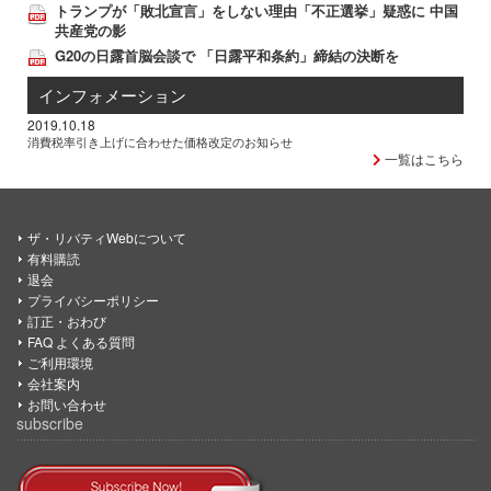
トランプが「敗北宣言」をしない理由「不正選挙」疑惑に 中国
共産党の影
G20の日露首脳会談で 「日露平和条約」締結の決断を
インフォメーション
2019.10.18
消費税率引き上げに合わせた価格改定のお知らせ
一覧はこちら
ザ・リバティWebについて
有料購読
退会
プライバシーポリシー
訂正・おわび
FAQ よくある質問
ご利用環境
会社案内
お問い合わせ
subscribe