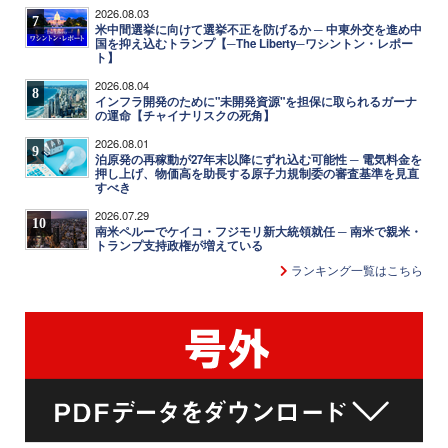
2026.08.03
7
米中間選挙に向けて選挙不正を防げるか ─ 中東外交を進め中
国を抑え込むトランプ【─The Liberty─ワシントン・レポー
ト】
2026.08.04
8
インフラ開発のために"未開発資源"を担保に取られるガーナ
の運命【チャイナリスクの死角】
2026.08.01
9
泊原発の再稼動が27年末以降にずれ込む可能性 ─ 電気料金を
押し上げ、物価高を助長する原子力規制委の審査基準を見直
すべき
2026.07.29
10
南米ペルーでケイコ・フジモリ新大統領就任 ─ 南米で親米・
トランプ支持政権が増えている
ランキング一覧はこちら