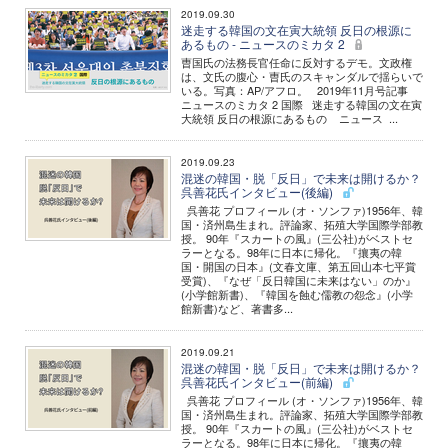
2019.09.30
迷走する韓国の文在寅大統領 反日の根源に
あるもの - ニュースのミカタ 2
曺国氏の法務長官任命に反対するデモ。文政権
は、文氏の腹心・曺氏のスキャンダルで揺らいで
いる。写真：AP/アフロ。 2019年11月号記事
ニュースのミカタ 2 国際 迷走する韓国の文在寅
大統領 反日の根源にあるもの ニュース ...
2019.09.23
混迷の韓国・脱「反日」で未来は開けるか？
呉善花氏インタビュー(後編)
呉善花 プロフィール (オ・ソンファ)1956年、韓
国・済州島生まれ。評論家、拓殖大学国際学部教
授。 90年『スカートの風』(三公社)がベストセ
ラーとなる。98年に日本に帰化。『攘夷の韓
国・開国の日本』(文春文庫、第五回山本七平賞
受賞)、『なぜ「反日韓国に未来はない」のか』
(小学館新書)、『韓国を蝕む儒教の怨念』(小学
館新書)など、著書多...
2019.09.21
混迷の韓国・脱「反日」で未来は開けるか？
呉善花氏インタビュー(前編)
呉善花 プロフィール (オ・ソンファ)1956年、韓
国・済州島生まれ。評論家、拓殖大学国際学部教
授。 90年『スカートの風』(三公社)がベストセ
ラーとなる。98年に日本に帰化。『攘夷の韓