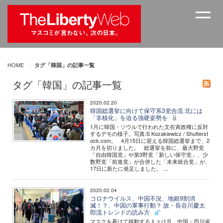
HOME
タグ「韓国」の記事一覧
タグ「韓国」の記事一覧
2020.02.20
韓国総選挙に向けて保守系3党合流 北には
「非核化」を迫る強硬姿勢を
1月に韓国・ソウルで行われた文在寅政権に反対
するデモの様子。写真:S Kozakiewicz / Shutterst
ock.com。 4月15日に迎える韓国総選挙まで、2
カ月を切りました。 総選挙を前に、最大野党
「自由韓国党」や第3野党「新しい保守党」、少
数野党「前進党」が合併した「未来統合党」が、
17日に新たに発足しました。 ...
2020.02.04
コロナウイルス、中国不況、地銀9割消
滅！？、中国の軍事行動？ 故・長谷川慶太
郎流トレンドの読み方
マスクを着けて移動する人々(1月、中国・四川省