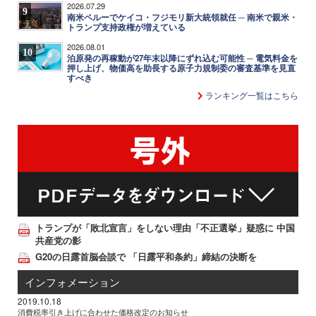
2026.07.29
9
南米ペルーでケイコ・フジモリ新大統領就任 ─ 南米で親米・
トランプ支持政権が増えている
2026.08.01
10
泊原発の再稼動が27年末以降にずれ込む可能性 ─ 電気料金を
押し上げ、物価高を助長する原子力規制委の審査基準を見直
すべき
ランキング一覧はこちら
トランプが「敗北宣言」をしない理由「不正選挙」疑惑に 中国
共産党の影
G20の日露首脳会談で 「日露平和条約」締結の決断を
インフォメーション
2019.10.18
消費税率引き上げに合わせた価格改定のお知らせ