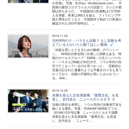
の空港)。写真：B.Zhou / Shutterstock.com。 中
国発の新型コロナウイルスの話題で、テレビや新
聞は持ちきりだ。 中国国内の患者数は1万7000
人を突破、死者は360人を超え、フィリピンで中
国人男性が亡くなり、中国国外で初めての死者が
確認された(3日午前時点)。 ...
2019.11.26
元KARAのク・ハラさん自殺？ もし自殺を考
えている人がいたら観てほしい動画
「自殺を思いとどまるための動画」のワンシー
ン。 NHK紅白歌合戦に出場した経験もある、韓
国のガールズグループ「KARA」の元メンバーの
ク・ハラさん(28歳)が24日夕方、ソウル市内の自
宅で亡くなっているのが見つかった。 悲観的な
言葉が記された遺書のような手書きのメモも見つ
かっており、自殺の可能性が高いとみられてい
る。 &nb...
2019.10.29
末期を迎えた文在寅政権 「復讐文化」を見
直し、近代化を - ニュースのミカタ 5
法相の辞任を表明し、ソウル市内の法務省庁舎を
後にする曺氏。写真：YONHAP NEWS/アフロ。
2019年12月号記事 ニュースのミカタ 5 国際
末期を迎えた文在寅政権 「復讐文化」を見直
し、近代化を ニュース ...