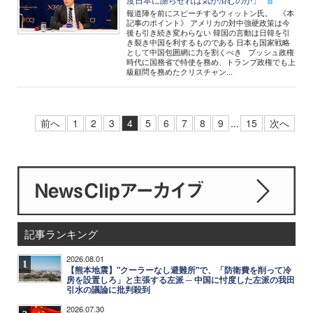
報道陣を前にスピーチするウィットン氏。 《本
記事のポイント》 アメリカの対中強硬政策は今
後も引き続き変わらない 韓国の言動は日韓を引
き裂き中国を利するものである 日本も国家戦略
として中国包囲網に力を割くべき ブッシュ政権
時代に国務省で特使を務め、トランプ政権でも上
級顧問を務めたクリスチャン...
前へ
1
2
3
4
5
6
7
8
9
...
15
次へ
記事ランキング
2026.08.01
1
【熊本地震】"クーラーなし避難所"で、「防衛費を削って冷
房を設置しろ」と主張する左派 ─ 中国に忖度した左派の我田
引水の議論に批判殺到
2026.07.30