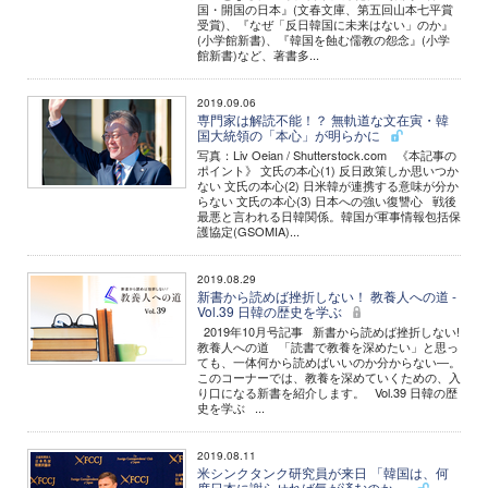
国・開国の日本』(文春文庫、第五回山本七平賞
受賞)、『なぜ「反日韓国に未来はない」のか』
(小学館新書)、『韓国を蝕む儒教の怨念』(小学
館新書)など、著書多...
2019.09.06
専門家は解読不能！？ 無軌道な文在寅・韓
国大統領の「本心」が明らかに
写真：Liv Oeian / Shutterstock.com 《本記事の
ポイント》 文氏の本心(1) 反日政策しか思いつか
ない 文氏の本心(2) 日米韓が連携する意味が分か
らない 文氏の本心(3) 日本への強い復讐心 戦後
最悪と言われる日韓関係。韓国が軍事情報包括保
護協定(GSOMIA)...
2019.08.29
新書から読めば挫折しない！ 教養人への道 -
Vol.39 日韓の歴史を学ぶ
2019年10月号記事 新書から読めば挫折しない!
教養人への道 「読書で教養を深めたい」と思っ
ても、一体何から読めばいいのか分からない―。
このコーナーでは、教養を深めていくための、入
り口になる新書を紹介します。 Vol.39 日韓の歴
史を学ぶ ...
2019.08.11
米シンクタンク研究員が来日 「韓国は、何
度日本に謝らせれば気が済むのか」