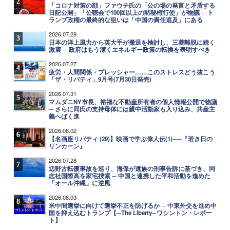
2
「コロナ対策の顔」ファウチ氏の「公の場の発言と矛盾する
日記公開」「公聴会で100回以上の黙秘権行使」が物議 ─ ト
ランプ政権の最終的な狙いは「中国の責任追及」にある
2026.07.29
3
日本の洋上風力から英大手が撤退を検討し、三菱離脱に続く
激震 ─ 政府はもう潔くエネルギー政策の転換を表明すべき
2026.07.27
4
疲労・人間関係・プレッシャー……このストレスどう抜こう
「ザ・リバティ」9月号(7月30日発売)
2026.07.31
5
マムダニNY市長、裕福な不動産所有者の個人情報公開で物議
─ さらに同氏の支持母体には親中活動家も入り込み、共産主
義へばく進
2026.08.02
6
【名画座リバティ (29)】映画で学ぶ偉人伝(1)──『若き日の
リンカーン』
2026.07.28
7
辺野古転覆事故を巡り、海保が遺族の刑事告訴に基づき、同
志社国際高を家宅捜索 ─ 中国と連携した平和活動を進めた
「オール沖縄」に逆風
2026.08.03
8
米中間選挙に向けて選挙不正を防げるか ─ 中東外交を進め中
国を抑え込むトランプ【─The Liberty─ワシントン・レポー
ト】