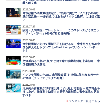
義へばく進
2026.08.06
5
高市政権の消費減税決定に、"公約に掲げていた"はずの与野
党が猛反発 ─ 一歩前進ではあるが「小さな政府」にはほど遠
い
2026.07.27
6
疲労・人間関係・プレッシャー……このストレスどう抜こう
「ザ・リバティ」9月号(7月30日発売)
2026.08.03
7
米中間選挙に向けて選挙不正を防げるか ─ 中東外交を進め中
国を抑え込むトランプ【─The Liberty─ワシントン・レポー
ト】
2026.08.05
8
交流重ねる中朝の"蜜月"と習主席の後継者問題【澁谷司──中
国包囲網の現在地】
2026.08.04
9
インフラ開発のために"未開発資源"を担保に取られるガーナ
の運命【チャイナリスクの死角】
2026.08.01
10
泊原発の再稼動が27年末以降にずれ込む可能性 ─ 電気料金を
押し上げ、物価高を助長する原子力規制委の審査基準を見直
すべき
ランキング一覧はこちら