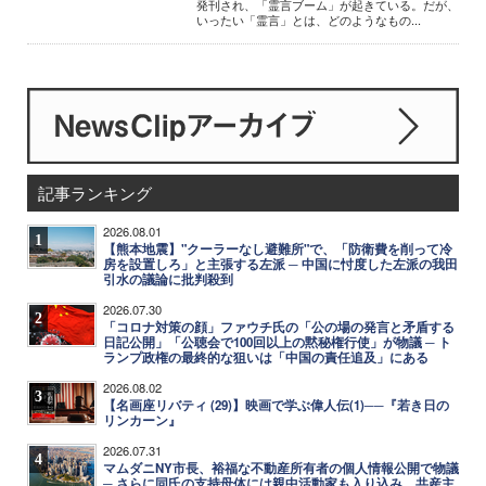
発刊され、「霊言ブーム」が起きている。だが、
いったい「霊言」とは、どのようなもの...
記事ランキング
2026.08.01
1
【熊本地震】"クーラーなし避難所"で、「防衛費を削って冷
房を設置しろ」と主張する左派 ─ 中国に忖度した左派の我田
引水の議論に批判殺到
2026.07.30
2
「コロナ対策の顔」ファウチ氏の「公の場の発言と矛盾する
日記公開」「公聴会で100回以上の黙秘権行使」が物議 ─ ト
ランプ政権の最終的な狙いは「中国の責任追及」にある
2026.08.02
3
【名画座リバティ (29)】映画で学ぶ偉人伝(1)──『若き日の
リンカーン』
2026.07.31
4
マムダニNY市長、裕福な不動産所有者の個人情報公開で物議
─ さらに同氏の支持母体には親中活動家も入り込み、共産主