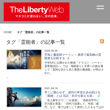
HOME
タグ「霊能者」の記事一覧
タグ「霊能者」の記事一覧
2025.06.29
空海と魔術師マーリン ─ 東西で最高峰の霊
能者を比較する
今年5月に公開された映画『ドラゴン・ハート─
霊界探訪記─』では、地獄巡りと天界への旅を通
して「霊的な目から見た善悪の価値観」が明かさ
れた。
...
2021.09.18
早くに慢心せず、成功の本道を歩み続ける
「鍛錬」とは 法話「自分を鍛える道」
「史上最年少で〇〇を達成!」「高校在学中に、
芥川賞を受賞」「20代で起業して、年収〇億
円」など、巷では若くして成功した人をもてはや