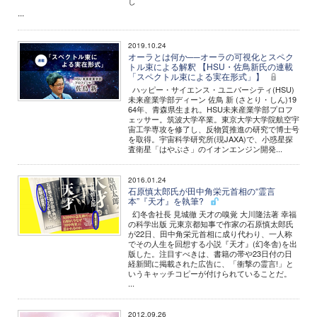
し
...
2019.10.24
オーラとは何か──オーラの可視化とスペク
トル束による解釈 【HSU・佐鳥新氏の連載
「スペクトル束による実在形式」】
ハッピー・サイエンス・ユニバーシティ(HSU)
未来産業学部ディーン 佐鳥 新 (さとり・しん)19
64年、青森県生まれ。HSU未来産業学部プロフ
ェッサー。筑波大学卒業。東京大学大学院航空宇
宙工学専攻を修了し、反物質推進の研究で博士号
を取得。宇宙科学研究所(現JAXA)で、小惑星探
査衛星「はやぶさ」のイオンエンジン開発...
2016.01.24
石原慎太郎氏が田中角栄元首相の“霊言
本”『天才』を執筆?
幻冬舎社長 見城徹 天才の嗅覚 大川隆法著 幸福
の科学出版 元東京都知事で作家の石原慎太郎氏
が22日、田中角栄元首相に成り代わり、一人称
でその人生を回想する小説『天才』(幻冬舎)を出
版した。注目すべきは、書籍の帯や23日付の日
経新聞に掲載された広告に、「衝撃の霊言!」と
いうキャッチコピーが付けられていることだ。
...
2012.09.26