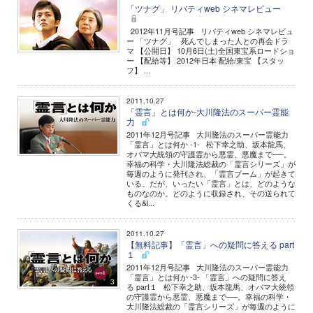
「ツナグ」 リバティweb シネマレビュー
2012年11月号記事 リバティweb シネマレビュ
ー 「ツナグ」 死んでしまった人との再会ドラ
マ 【公開日】 10月6日(土)全国東宝系ロードショ
ー 【配給等】 2012年日本 配給/東宝 【スタッ
フ】 ...
2011.10.27
「霊言」とは何か-大川隆法のスーパー霊能
力
2011年12月号記事 大川隆法のスーパー霊能力
「霊言」とは何か -1- 松下幸之助、坂本龍馬、
オバマ大統領の守護霊から悪霊、悪魔まで──。
幸福の科学・大川隆法総裁の「霊言シリーズ」が
毎週のように発刊され、「霊言ブーム」が起きて
いる。だが、いったい「霊言」とは、どのような
ものなのか。どのように収録され、その送られて
くる&l...
2011.10.27
【無料記事】「霊言」への疑問に答える part
１
2011年12月号記事 大川隆法のスーパー霊能力
「霊言」とは何か -3- 「霊言」への疑問に答え
る part１ 松下幸之助、坂本龍馬、オバマ大統領
の守護霊から悪霊、悪魔まで──。幸福の科学・
大川隆法総裁の「霊言シリーズ」が毎週のように