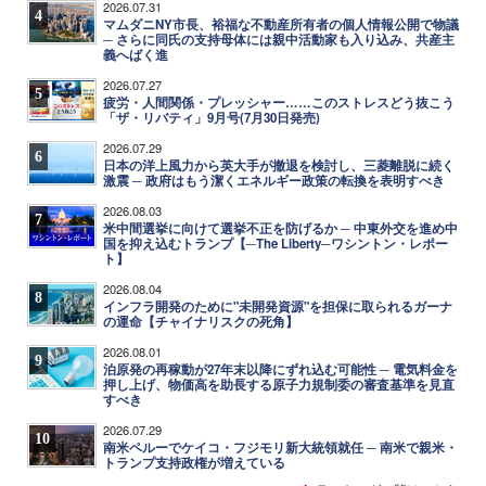
2026.07.31
4
マムダニNY市長、裕福な不動産所有者の個人情報公開で物議
─ さらに同氏の支持母体には親中活動家も入り込み、共産主
義へばく進
2026.07.27
5
疲労・人間関係・プレッシャー……このストレスどう抜こう
「ザ・リバティ」9月号(7月30日発売)
2026.07.29
6
日本の洋上風力から英大手が撤退を検討し、三菱離脱に続く
激震 ─ 政府はもう潔くエネルギー政策の転換を表明すべき
2026.08.03
7
米中間選挙に向けて選挙不正を防げるか ─ 中東外交を進め中
国を抑え込むトランプ【─The Liberty─ワシントン・レポー
ト】
2026.08.04
8
インフラ開発のために"未開発資源"を担保に取られるガーナ
の運命【チャイナリスクの死角】
2026.08.01
9
泊原発の再稼動が27年末以降にずれ込む可能性 ─ 電気料金を
押し上げ、物価高を助長する原子力規制委の審査基準を見直
すべき
2026.07.29
10
南米ペルーでケイコ・フジモリ新大統領就任 ─ 南米で親米・
トランプ支持政権が増えている