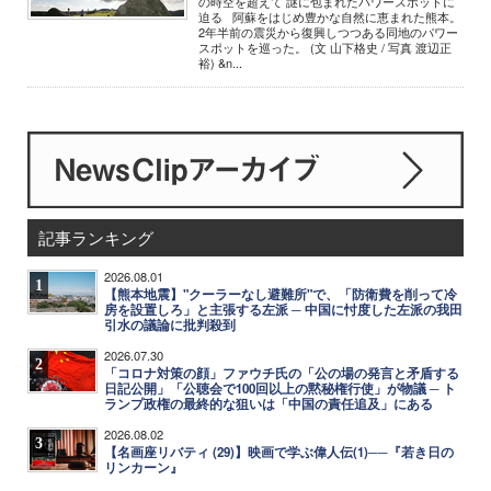
の時空を超えて 謎に包まれたパワースポットに
迫る 阿蘇をはじめ豊かな自然に恵まれた熊本。
2年半前の震災から復興しつつある同地のパワー
スポットを巡った。 (文 山下格史 / 写真 渡辺正
裕) &n...
記事ランキング
2026.08.01
1
【熊本地震】"クーラーなし避難所"で、「防衛費を削って冷
房を設置しろ」と主張する左派 ─ 中国に忖度した左派の我田
引水の議論に批判殺到
2026.07.30
2
「コロナ対策の顔」ファウチ氏の「公の場の発言と矛盾する
日記公開」「公聴会で100回以上の黙秘権行使」が物議 ─ ト
ランプ政権の最終的な狙いは「中国の責任追及」にある
2026.08.02
3
【名画座リバティ (29)】映画で学ぶ偉人伝(1)──『若き日の
リンカーン』