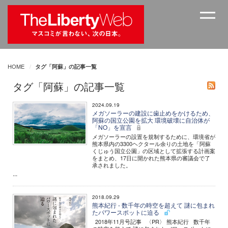
HOME
タグ「阿蘇」の記事一覧
タグ「阿蘇」の記事一覧
2024.09.19
メガソーラーの建設に歯止めをかけるため、
阿蘇の国立公園を拡大 環境破壊に自治体が
「NO」を宣言
メガソーラーの設置を規制するために、環境省が
熊本県内の3300ヘクタール余りの土地を「阿蘇
くじゅう国立公園」の区域として拡張する計画案
をまとめ、17日に開かれた熊本県の審議会で了
承されました。
...
2018.09.29
熊本紀行 - 数千年の時空を超えて 謎に包まれ
たパワースポットに迫る
2018年11月号記事 〈PR〉 熊本紀行 数千年