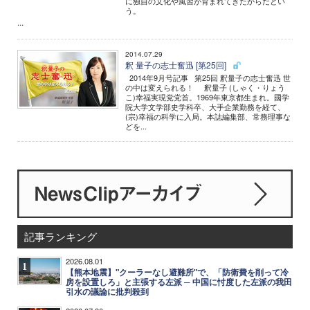
に独自の文化や風習が育まれてきたからだとい
う。
...
2014.07.29
釈 量子の志士奮迅 [第25回]
2014年9月号記事 第25回 釈量子の志士奮迅 世
の中は変えられる！ 釈量子 (しゃく・りょう
こ)幸福実現党党首。1969年東京都生まれ。國学
院大学文学部史学科卒、大手企業勤務を経て、
(宗)幸福の科学に入局。本誌編集部、常務理事な
どを...
記事ランキング
2026.08.01
1
【熊本地震】"クーラーなし避難所"で、「防衛費を削って冷
房を設置しろ」と主張する左派 ─ 中国に忖度した左派の我田
引水の議論に批判殺到