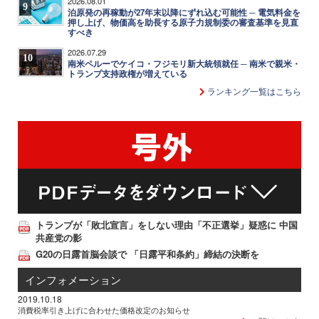
2026.08.01
9
泊原発の再稼動が27年末以降にずれ込む可能性 ─ 電気料金を
押し上げ、物価高を助長する原子力規制委の審査基準を見直
すべき
2026.07.29
10
南米ペルーでケイコ・フジモリ新大統領就任 ─ 南米で親米・
トランプ支持政権が増えている
ランキング一覧はこちら
トランプが「敗北宣言」をしない理由「不正選挙」疑惑に 中国
共産党の影
G20の日露首脳会談で 「日露平和条約」締結の決断を
インフォメーション
2019.10.18
消費税率引き上げに合わせた価格改定のお知らせ