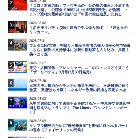
2026.07.30
2
「コロナ対策の顔」ファウチ氏の「公の場の発言と矛盾する
日記公開」「公聴会で100回以上の黙秘権行使」が物議 ─ ト
ランプ政権の最終的な狙いは「中国の責任追及」にある
2026.08.02
3
【名画座リバティ (29)】映画で学ぶ偉人伝(1)──『若き日の
リンカーン』
2026.07.31
4
マムダニNY市長、裕福な不動産所有者の個人情報公開で物議
─ さらに同氏の支持母体には親中活動家も入り込み、共産主
義へばく進
2026.07.27
5
疲労・人間関係・プレッシャー……このストレスどう抜こう
「ザ・リバティ」9月号(7月30日発売)
2026.07.29
6
日本の洋上風力から英大手が撤退を検討し、三菱離脱に続く
激震 ─ 政府はもう潔くエネルギー政策の転換を表明すべき
2026.08.03
7
米中間選挙に向けて選挙不正を防げるか ─ 中東外交を進め中
国を抑え込むトランプ【─The Liberty─ワシントン・レポー
ト】
2026.08.04
8
インフラ開発のために"未開発資源"を担保に取られるガーナ
の運命【チャイナリスクの死角】