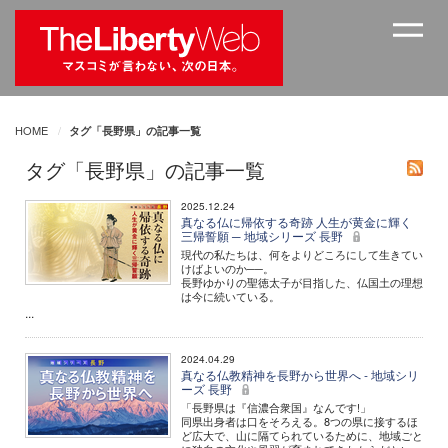
HOME
タグ「長野県」の記事一覧
タグ「長野県」の記事一覧
2025.12.24
真なる仏に帰依する奇跡 人生が黄金に輝く
三帰誓願 ─ 地域シリーズ 長野
現代の私たちは、何をよりどころにして生きてい
けばよいのか──。
長野ゆかりの聖徳太子が目指した、仏国土の理想
は今に続いている。
...
2024.04.29
真なる仏教精神を長野から世界へ - 地域シリ
ーズ 長野
「長野県は『信濃合衆国』なんです!」
同県出身者は口をそろえる。8つの県に接するほ
ど広大で、山に隔てられているために、地域ごと