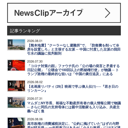
記事ランキング
2026.08.01
1
【熊本地震】"クーラーなし避難所"で、「防衛費を削って冷
房を設置しろ」と主張する左派 ─ 中国に忖度した左派の我田
引水の議論に批判殺到
2026.07.30
2
「コロナ対策の顔」ファウチ氏の「公の場の発言と矛盾する
日記公開」「公聴会で100回以上の黙秘権行使」が物議 ─ ト
ランプ政権の最終的な狙いは「中国の責任追及」にある
2026.08.02
3
【名画座リバティ (29)】映画で学ぶ偉人伝(1)──『若き日の
リンカーン』
2026.07.31
4
マムダニNY市長、裕福な不動産所有者の個人情報公開で物議
─ さらに同氏の支持母体には親中活動家も入り込み、共産主
義へばく進
2026.08.06
5
高市政権の消費減税決定に、"公約に掲げていた"はずの与野
党が猛反発 ─ 一歩前進ではあるが「小さな政府」にはほど遠