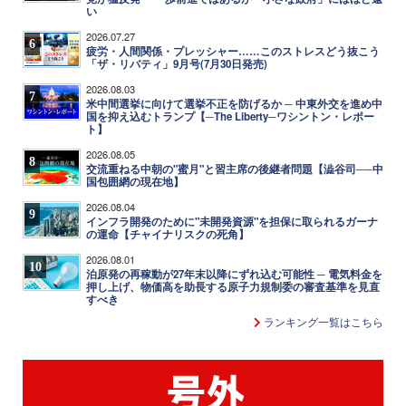
い
2026.07.27
6
疲労・人間関係・プレッシャー……このストレスどう抜こう
「ザ・リバティ」9月号(7月30日発売)
2026.08.03
7
米中間選挙に向けて選挙不正を防げるか ─ 中東外交を進め中
国を抑え込むトランプ【─The Liberty─ワシントン・レポー
ト】
2026.08.05
8
交流重ねる中朝の"蜜月"と習主席の後継者問題【澁谷司──中
国包囲網の現在地】
2026.08.04
9
インフラ開発のために"未開発資源"を担保に取られるガーナ
の運命【チャイナリスクの死角】
2026.08.01
10
泊原発の再稼動が27年末以降にずれ込む可能性 ─ 電気料金を
押し上げ、物価高を助長する原子力規制委の審査基準を見直
すべき
ランキング一覧はこちら