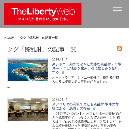
HOME
タグ「銃乱射」の記事一覧
タグ「銃乱射」の記事一覧
2025.12.17
豪シドニー郊外で起きた悲惨な銃乱射テロ事
件 ─ テロは地獄を生み、魂に憎しみを刻印
する
オーストラリア・シドニー郊外で、犠牲者が15
人に及ぶ凄惨なテロ事件が起きました。
...
2018.02.17
米フロリダの高校でまたも銃乱射 事件の背
後にある「悪魔」の存在
《本記事のポイント》 米フロリダ州の高校で起
きた銃撃事件で、少なくとも17人が死亡した 犯
人は「プロの学校銃撃犯になる」と話すなど、異
常な精神状態だった 悲劇性の強い事件の場合、