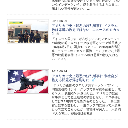
悪魔からの影響を受けている可能性が高い バレ
ンタインデーという、愛を象徴するような日に、
痛ましい事件が起きた。 ...
2016.06.29
アメリカで史上最悪の銃乱射事件 イスラム
教は悪魔の教えではない - ニュースのミカタ
2
「イスラム国(IS)」が占領していたファルージャ
の建物の前に立つイラク政府軍とシーア派民兵(2
016年6月7日)。写真:UPI/アフロ 2016年8月号記
事 ニュースのミカタ 2 国際 アメリカで史上最
悪の銃乱射事件 イスラム教は悪魔の教えではな
い アメリ...
2016.06.14
アメリカで史上最悪の銃乱射事件 米社会が
抱える問題が浮き彫りに
アメリカ南部のフロリダ州オーランドで12日、
同性愛者向けナイトクラブで男が銃を乱射し、死
者50人、負傷者53人を出した。アメリカの銃乱
射事件として史上最悪の被害となり、テロ事件と
しては9.11以降で最悪のものとなった。 男は警
官と銃撃を交わし、一度クラブ内に戻って人質を
とって立てこもったが、警官隊が突入し、人質約
30人を救出。容疑者は射殺さ...