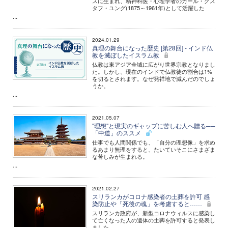
スに生まれ、精神科医・心理学者のカール・グス
タフ・ユング(1875～1961年)として活躍した
...
2024.01.29
真理の舞台になった歴史 [第28回] - インド仏
教を滅ぼしたイスラム教
仏教は東アジア全域に広がり世界宗教となりまし
た。しかし、現在のインドで仏教徒の割合は1%
を切るとされます。なぜ発祥地で滅んだのでしょ
うか。
...
2021.05.07
"理想"と現実のギャップに苦しむ人へ贈る──
「中道」のススメ
仕事でも人間関係でも、「自分の理想像」を求め
るあまり無理をすると、たいていそこにさまざま
な苦しみが生まれる。
...
2021.02.27
スリランカがコロナ感染者の土葬を許可 感
染防止や「死後の魂」を考慮すると……
スリランカ政府が、新型コロナウィルスに感染し
て亡くなった人の遺体の土葬を許可すると発表し
ました。