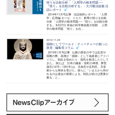
悟りを比較分析 - 「人間学の根本問題──
『悟り』を比較分析する」 - 大川隆法総裁 法
話レポート
2014年11月号記事 法話抜粋レポート 「人間
学」応用編 モーセ、イエス、釈尊の悟りを比較
分析 「人間学の根本問題──『悟り』を比較分析
する」 8月27日 幸福の科学教祖殿大悟館 人間
学の根本問題 「悟り」を比...
2012.11.24
国師にしてワールド・ティーチャーの創った
政党 - 編集長コラム
2013年1月号記事 仏教の歴史の中では乱世や
国難の際、高僧が「国師」として為政者にアドバ
イスし、戦乱を収めたり、貧民を救済したりして
きた。 例えば、日本の鎌倉・室町の禅僧、夢窓
疎石(1275～1351年)は、北条氏や足利氏、天皇
家からも帰依を受けた。彼らに「いま人から仰が
れるのは過去の善業による。戦乱が続けば悪業が
募る」と...