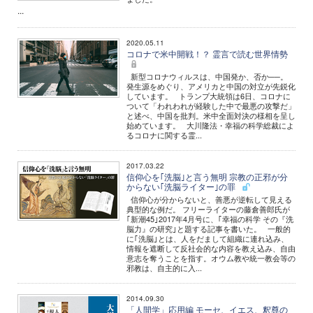
...
2020.05.11
コロナで米中開戦！？ 霊言で読む世界情勢
新型コロナウィルスは、中国発か、否か──。
発生源をめぐり、アメリカと中国の対立が先鋭化
しています。 トランプ大統領は6日、コロナに
ついて「われわれが経験した中で最悪の攻撃だ」
と述べ、中国を批判。米中全面対決の様相を呈し
始めています。 大川隆法・幸福の科学総裁によ
るコロナに関する霊...
2017.03.22
信仰心を｢洗脳｣と言う無明 宗教の正邪が分
からない｢洗脳ライター｣の罪
信仰心が分からないと、善悪が逆転して見える
典型的な例だ。 フリーライターの藤倉善郎氏が
｢新潮45｣2017年4月号に、｢幸福の科学 その『洗
脳力』の研究｣と題する記事を書いた。 一般的
に｢洗脳｣とは、人をだまして組織に連れ込み、
情報を遮断して反社会的な内容を教え込み、自由
意志を奪うことを指す。オウム教や統一教会等の
邪教は、自主的に入...
2014.09.30
「人間学」応用編 モーセ、イエス、釈尊の