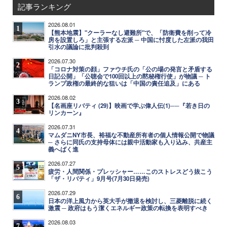
記事ランキング
2026.08.01
1
【熊本地震】"クーラーなし避難所"で、「防衛費を削って冷
房を設置しろ」と主張する左派 ─ 中国に忖度した左派の我田
引水の議論に批判殺到
2026.07.30
2
「コロナ対策の顔」ファウチ氏の「公の場の発言と矛盾する
日記公開」「公聴会で100回以上の黙秘権行使」が物議 ─ ト
ランプ政権の最終的な狙いは「中国の責任追及」にある
2026.08.02
3
【名画座リバティ (29)】映画で学ぶ偉人伝(1)──『若き日の
リンカーン』
2026.07.31
4
マムダニNY市長、裕福な不動産所有者の個人情報公開で物議
─ さらに同氏の支持母体には親中活動家も入り込み、共産主
義へばく進
2026.07.27
5
疲労・人間関係・プレッシャー……このストレスどう抜こう
「ザ・リバティ」9月号(7月30日発売)
2026.07.29
6
日本の洋上風力から英大手が撤退を検討し、三菱離脱に続く
激震 ─ 政府はもう潔くエネルギー政策の転換を表明すべき
2026.08.03
7