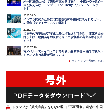
米中間選挙に向けて選挙不正を防げるか ─ 中東外交を進め中
国を抑え込むトランプ【─The Liberty─ワシントン・レポー
ト】
2026.08.04
8
インフラ開発のために"未開発資源"を担保に取られるガーナ
の運命【チャイナリスクの死角】
2026.08.01
9
泊原発の再稼動が27年末以降にずれ込む可能性 ─ 電気料金を
押し上げ、物価高を助長する原子力規制委の審査基準を見直
すべき
2026.07.29
10
南米ペルーでケイコ・フジモリ新大統領就任 ─ 南米で親米・
トランプ支持政権が増えている
ランキング一覧はこちら
トランプが「敗北宣言」をしない理由「不正選挙」疑惑に 中国