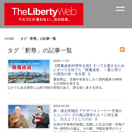
HOME
タグ「釈尊」の記事一覧
タグ「釈尊」の記事一覧
2025.11.27
【降魔成道40周年企画】すべてを愛するため
にすべてを捨てた「降魔成道」 ─ 愛と悟り
の源流の地・名古屋
愛知県は、京都や奈良をしのぐ国内最多の4600
もの寺院を有する。
なかでも名古屋市には約1000の寺院があり、群を抜く多さを誇る。
...
2024.04.29
新・過去世物語 アナザーストーリー 空海か
らユングへ その魂は後世の人々に何を遺
し、伝えようとしたのか
日本の平安時代初期に活躍した弘法大師・空海(7
74～835年)の魂は、その後、19世紀後半のスイ