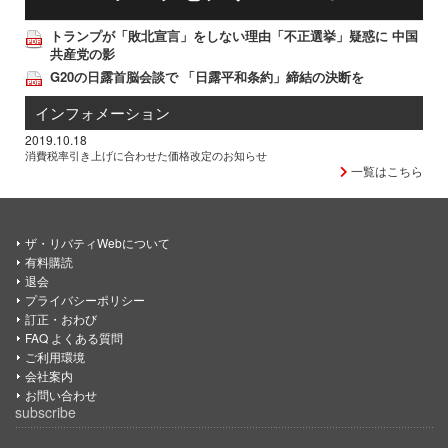
トランプが「敗北宣言」をしない理由「不正選挙」疑惑に 中国
共産党の影
G20の日露首脳会談で 「日露平和条約」締結の決断を
インフォメーション
2019.10.18
消費税率引き上げに合わせた価格改定のお知らせ
一覧はこちら
ザ・リバティWebについて
有料購読
退会
プライバシーポリシー
訂正・おわび
FAQ よくある質問
ご利用環境
会社案内
お問い合わせ
subscribe