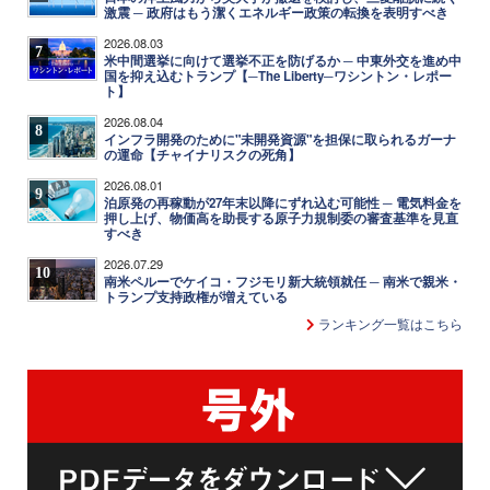
激震 ─ 政府はもう潔くエネルギー政策の転換を表明すべき
2026.08.03
7
米中間選挙に向けて選挙不正を防げるか ─ 中東外交を進め中
国を抑え込むトランプ【─The Liberty─ワシントン・レポー
ト】
2026.08.04
8
インフラ開発のために"未開発資源"を担保に取られるガーナ
の運命【チャイナリスクの死角】
2026.08.01
9
泊原発の再稼動が27年末以降にずれ込む可能性 ─ 電気料金を
押し上げ、物価高を助長する原子力規制委の審査基準を見直
すべき
2026.07.29
10
南米ペルーでケイコ・フジモリ新大統領就任 ─ 南米で親米・
トランプ支持政権が増えている
ランキング一覧はこちら