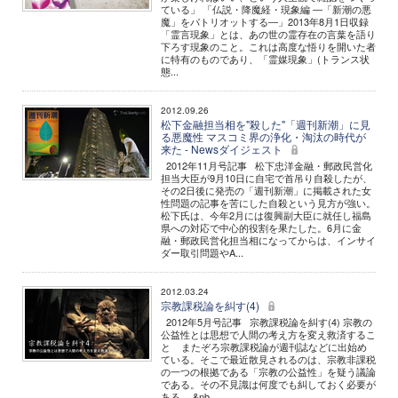
ている」 「仏説・降魔経・現象編 ―「新潮の悪
魔」をパトリオットする―」2013年8月1日収録
「霊言現象」とは、あの世の霊存在の言葉を語り
下ろす現象のこと。これは高度な悟りを開いた者
に特有のものであり、「霊媒現象」(トランス状
態...
2012.09.26
松下金融担当相を"殺した"「週刊新潮」に見
る悪魔性 マスコミ界の浄化・淘汰の時代が
来た - Newsダイジェスト
2012年11月号記事 松下忠洋金融・郵政民営化
担当大臣が9月10日に自宅で首吊り自殺したが、
その2日後に発売の「週刊新潮」に掲載された女
性問題の記事を苦にした自殺という見方が強い。
松下氏は、今年2月には復興副大臣に就任し福島
県への対応で中心的役割を果たした。6月に金
融・郵政民営化担当相になってからは、インサイ
ダー取引問題やA...
2012.03.24
宗教課税論を糾す(4)
2012年5月号記事 宗教課税論を糾す(4) 宗教の
公益性とは思想で人間の考え方を変え救済するこ
と またぞろ宗教課税論が週刊誌などに出始め
ている。そこで最近散見されるのは、宗教非課税
の一つの根拠である「宗教の公益性」を疑う議論
である。その不見識は何度でも糾しておく必要が
ある。 &nb...