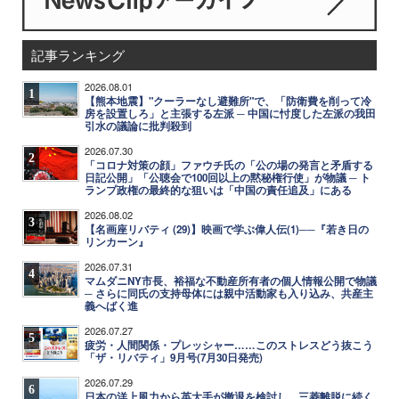
記事ランキング
2026.08.01
1
【熊本地震】"クーラーなし避難所"で、「防衛費を削って冷
房を設置しろ」と主張する左派 ─ 中国に忖度した左派の我田
引水の議論に批判殺到
2026.07.30
2
「コロナ対策の顔」ファウチ氏の「公の場の発言と矛盾する
日記公開」「公聴会で100回以上の黙秘権行使」が物議 ─ ト
ランプ政権の最終的な狙いは「中国の責任追及」にある
2026.08.02
3
【名画座リバティ (29)】映画で学ぶ偉人伝(1)──『若き日の
リンカーン』
2026.07.31
4
マムダニNY市長、裕福な不動産所有者の個人情報公開で物議
─ さらに同氏の支持母体には親中活動家も入り込み、共産主
義へばく進
2026.07.27
5
疲労・人間関係・プレッシャー……このストレスどう抜こう
「ザ・リバティ」9月号(7月30日発売)
2026.07.29
6
日本の洋上風力から英大手が撤退を検討し、三菱離脱に続く