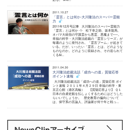
2011.10.27
「霊言」とは何か-大川隆法のスーパー霊能
力
2011年12月号記事 大川隆法のスーパー霊能力
「霊言」とは何か -1- 松下幸之助、坂本龍馬、
オバマ大統領の守護霊から悪霊、悪魔まで──。
幸福の科学・大川隆法総裁の「霊言シリーズ」が
毎週のように発刊され、「霊言ブーム」が起きて
いる。だが、いったい「霊言」とは、どのような
ものなのか。どのように収録され、その送られて
くる&l...
2011.04.30
大川隆法総裁法話「成功への道」質疑応答
ポイント速報
大川隆法総裁法話「成功への道」質疑応答 ポイ
ント速報 ２０１１年４月２９日 幸福の科学・東
京正心館（港区高輪） 【質疑応答より】 Ｑ１
日本の自虐史観を払しょくするためにはどうした
らいいでしょうか。 歴史教育の偏向について
は、保守系の言論人、評論家が何十年と戦っ...