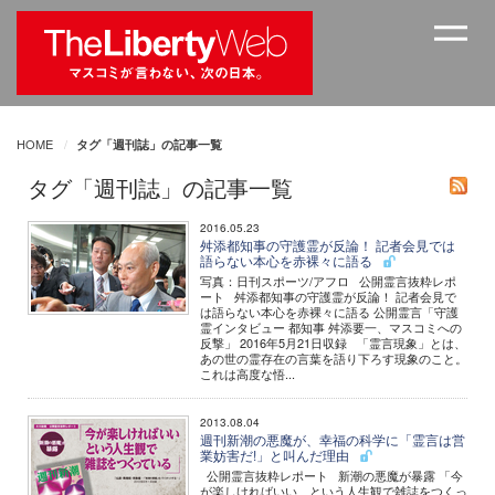
HOME
タグ「週刊誌」の記事一覧
タグ「週刊誌」の記事一覧
2016.05.23
舛添都知事の守護霊が反論！ 記者会見では
語らない本心を赤裸々に語る
写真：日刊スポーツ/アフロ 公開霊言抜粋レポ
ート 舛添都知事の守護霊が反論！ 記者会見で
は語らない本心を赤裸々に語る 公開霊言「守護
霊インタビュー 都知事 舛添要一、マスコミへの
反撃」 2016年5月21日収録 「霊言現象」とは、
あの世の霊存在の言葉を語り下ろす現象のこと。
これは高度な悟...
2013.08.04
週刊新潮の悪魔が、幸福の科学に「霊言は営
業妨害だ!」と叫んだ理由
公開霊言抜粋レポート 新潮の悪魔が暴露 「今
が楽しければいい、という人生観で雑誌をつくっ