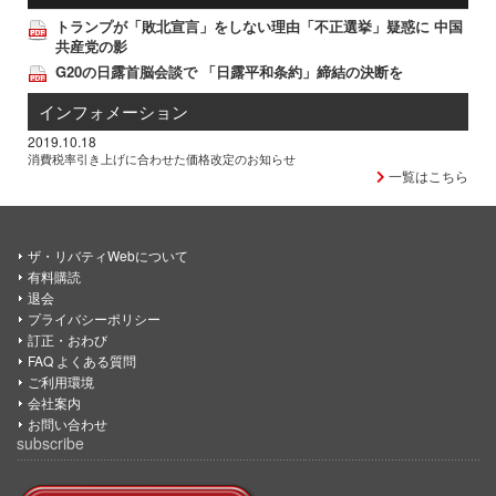
トランプが「敗北宣言」をしない理由「不正選挙」疑惑に 中国
共産党の影
G20の日露首脳会談で 「日露平和条約」締結の決断を
インフォメーション
2019.10.18
消費税率引き上げに合わせた価格改定のお知らせ
一覧はこちら
ザ・リバティWebについて
有料購読
退会
プライバシーポリシー
訂正・おわび
FAQ よくある質問
ご利用環境
会社案内
お問い合わせ
subscribe