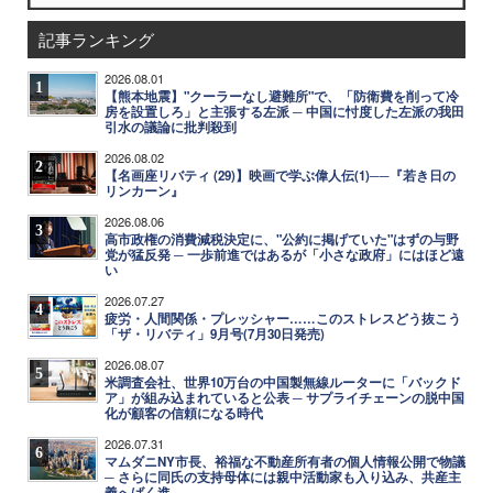
記事ランキング
2026.08.01
1
【熊本地震】"クーラーなし避難所"で、「防衛費を削って冷
房を設置しろ」と主張する左派 ─ 中国に忖度した左派の我田
引水の議論に批判殺到
2026.08.02
2
【名画座リバティ (29)】映画で学ぶ偉人伝(1)──『若き日の
リンカーン』
2026.08.06
3
高市政権の消費減税決定に、"公約に掲げていた"はずの与野
党が猛反発 ─ 一歩前進ではあるが「小さな政府」にはほど遠
い
2026.07.27
4
疲労・人間関係・プレッシャー……このストレスどう抜こう
「ザ・リバティ」9月号(7月30日発売)
2026.08.07
5
米調査会社、世界10万台の中国製無線ルーターに「バックド
ア」が組み込まれていると公表 ─ サプライチェーンの脱中国
化が顧客の信頼になる時代
2026.07.31
6
マムダニNY市長、裕福な不動産所有者の個人情報公開で物議
─ さらに同氏の支持母体には親中活動家も入り込み、共産主
義へばく進