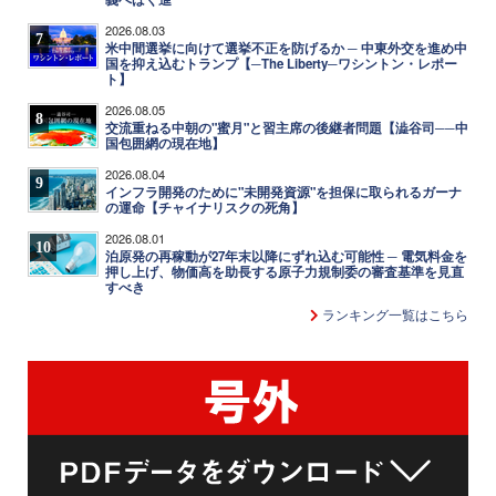
2026.08.03
7
米中間選挙に向けて選挙不正を防げるか ─ 中東外交を進め中
国を抑え込むトランプ【─The Liberty─ワシントン・レポー
ト】
2026.08.05
8
交流重ねる中朝の"蜜月"と習主席の後継者問題【澁谷司──中
国包囲網の現在地】
2026.08.04
9
インフラ開発のために"未開発資源"を担保に取られるガーナ
の運命【チャイナリスクの死角】
2026.08.01
10
泊原発の再稼動が27年末以降にずれ込む可能性 ─ 電気料金を
押し上げ、物価高を助長する原子力規制委の審査基準を見直
すべき
ランキング一覧はこちら