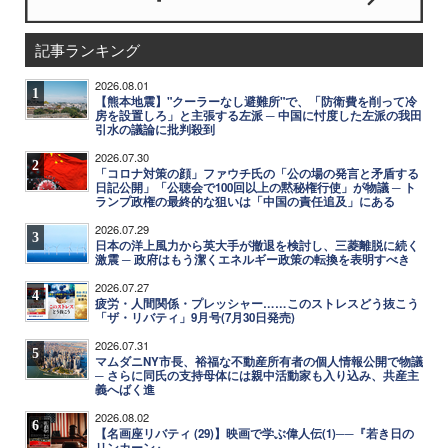
記事ランキング
2026.08.01
1
【熊本地震】"クーラーなし避難所"で、「防衛費を削って冷
房を設置しろ」と主張する左派 ─ 中国に忖度した左派の我田
引水の議論に批判殺到
2026.07.30
2
「コロナ対策の顔」ファウチ氏の「公の場の発言と矛盾する
日記公開」「公聴会で100回以上の黙秘権行使」が物議 ─ ト
ランプ政権の最終的な狙いは「中国の責任追及」にある
2026.07.29
3
日本の洋上風力から英大手が撤退を検討し、三菱離脱に続く
激震 ─ 政府はもう潔くエネルギー政策の転換を表明すべき
2026.07.27
4
疲労・人間関係・プレッシャー……このストレスどう抜こう
「ザ・リバティ」9月号(7月30日発売)
2026.07.31
5
マムダニNY市長、裕福な不動産所有者の個人情報公開で物議
─ さらに同氏の支持母体には親中活動家も入り込み、共産主
義へばく進
2026.08.02
6
【名画座リバティ (29)】映画で学ぶ偉人伝(1)──『若き日の
リンカーン』