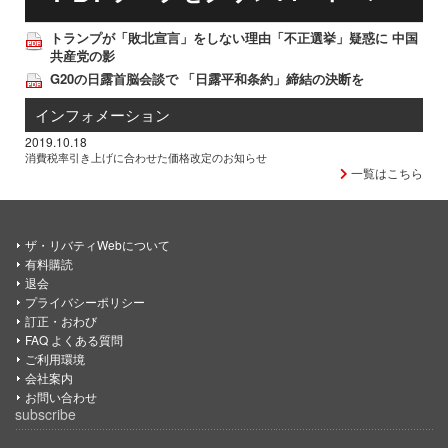
トランプが「敗北宣言」をしない理由「不正選挙」疑惑に 中国
共産党の影
G20の日露首脳会談で 「日露平和条約」締結の決断を
インフォメーション
2019.10.18
消費税率引き上げに合わせた価格改定のお知らせ
一覧はこちら
ザ・リバティWebについて
有料購読
退会
プライバシーポリシー
訂正・おわび
FAQ よくある質問
ご利用環境
会社案内
お問い合わせ
subscribe