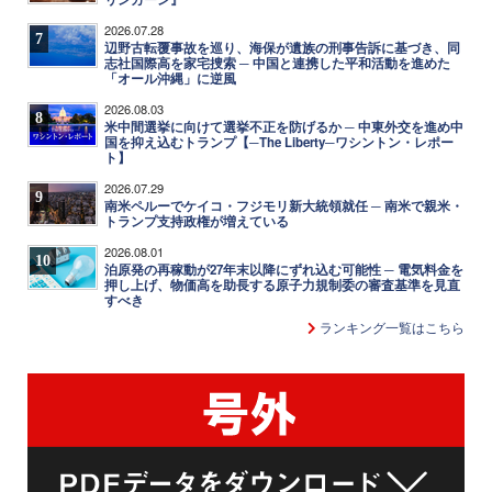
2026.07.28
7
辺野古転覆事故を巡り、海保が遺族の刑事告訴に基づき、同
志社国際高を家宅捜索 ─ 中国と連携した平和活動を進めた
「オール沖縄」に逆風
2026.08.03
8
米中間選挙に向けて選挙不正を防げるか ─ 中東外交を進め中
国を抑え込むトランプ【─The Liberty─ワシントン・レポー
ト】
2026.07.29
9
南米ペルーでケイコ・フジモリ新大統領就任 ─ 南米で親米・
トランプ支持政権が増えている
2026.08.01
10
泊原発の再稼動が27年末以降にずれ込む可能性 ─ 電気料金を
押し上げ、物価高を助長する原子力規制委の審査基準を見直
すべき
ランキング一覧はこちら