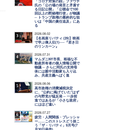
「コロナ対策の顔」ファウチ
氏の「公の場の発言と矛盾す
る日記公開」「公聴会で100
回以上の黙秘権行使」が物議
─ トランプ政権の最終的な狙
いは「中国の責任追及」にあ
る
2026.08.02
3
【名画座リバティ (29)】映画
で学ぶ偉人伝(1)──『若き日
のリンカーン』
2026.07.31
4
マムダニNY市長、裕福な不
動産所有者の個人情報公開で
物議 ─ さらに同氏の支持母
体には親中活動家も入り込
み、共産主義へばく進
2026.08.06
5
高市政権の消費減税決定
に、"公約に掲げていた"はず
の与野党が猛反発 ─ 一歩前
進ではあるが「小さな政府」
にはほど遠い
2026.07.27
6
疲労・人間関係・プレッシャ
ー……このストレスどう抜こ
う「ザ・リバティ」9月号(7
月30日発売)