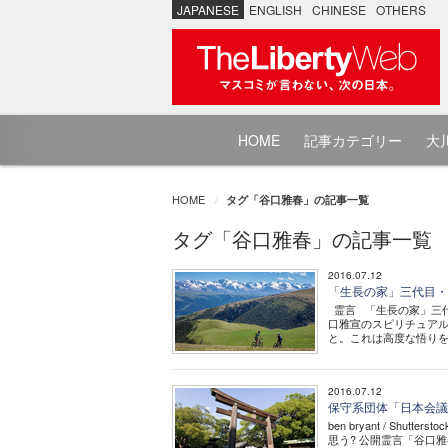
JAPANESE
ENGLISH
CHINESE
OTHERS
HOME
記事カテゴリー
大川
HOME
タグ「谷口雅春」の記事一覧
タグ「谷口雅春」の記事一覧
2016.07.12
「生長の家」三代目・
霊言 「生長の家」三代
口雅宣のスピリチュアル
と。これは高度な悟りを
2016.07.12
保守系団体「日本会議
ben bryant / S
思う? 公開霊言「谷口雅