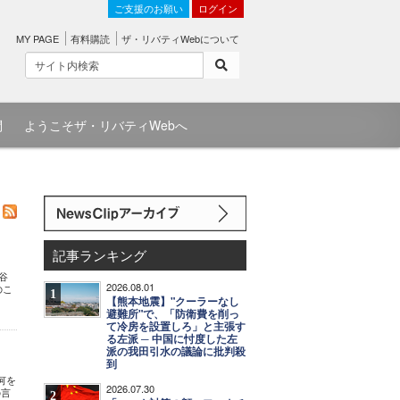
ご支援のお願い
ログイン
MY PAGE
有料購読
ザ・リバティWebについて
問
ようこそザ・リバティWebへ
記事ランキング
谷
2026.08.01
のこ
1
【熊本地震】"クーラーなし
避難所"で、「防衛費を削っ
て冷房を設置しろ」と主張す
る左派 ─ 中国に忖度した左
派の我田引水の議論に批判殺
到
は何を
2026.07.30
の言
2