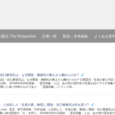
隆法 The Perspective
記事一覧
動画・未来編集
よくある質
谷口雅宣氏は、なぜ開祖・雅春氏の教えから離れたのか?
目・谷口雅宣氏は、なぜ開祖・雅春氏の教えから離れたのか? 公開霊言「生長の家三代目 
分析」 2016年6月23日収録 「霊言現象」とは、あの世の霊存在の言葉を語り下ろす現象
開いた者に特有のものであり、「霊媒現象」(トランス状...
」と決別した「生長の家」教団に 開祖・谷口雅春氏は何を思う?
hutterstock.com 霊言 保守系団体「日本会議」と決別した「生長の家」教団に 開祖・谷口雅春氏
春に政治思想の「今」を問う」 2016年6月21日収録 「霊言現象」とは、あの世の霊存在