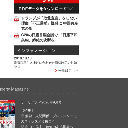
トランプが「敗北宣言」をしない
理由「不正選挙」疑惑に 中国共産
党の影
G20の日露首脳会談で 「日露平和
条約」締結の決断を
インフォメーション
2019.10.18
消費税率引き上げに合わせた価格改定のお知
らせ
一覧はこちら
iberty Magazine
ザ・リバティ2026年9月号
【特集】
◎ 疲労・人間関係・プレッシャー こ
のストレスどう抜こう
◎ 自由・民主・信仰のある世界へ