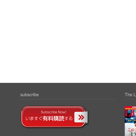
subscribe
The L