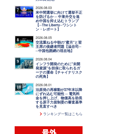
2026.08.03
7
米中間選挙に向けて選挙不正
を防げるか ─ 中東外交を進
め中国を抑え込むトランプ
【─The Liberty─ワシント
ン・レポート】
2026.08.05
8
交流重ねる中朝の"蜜月"と習
主席の後継者問題【澁谷司─
─中国包囲網の現在地】
2026.08.04
9
インフラ開発のために"未開
発資源"を担保に取られるガ
ーナの運命【チャイナリスク
の死角】
2026.08.01
10
泊原発の再稼動が27年末以降
にずれ込む可能性 ─ 電気料
金を押し上げ、物価高を助長
する原子力規制委の審査基準
を見直すべき
ランキング一覧はこちら