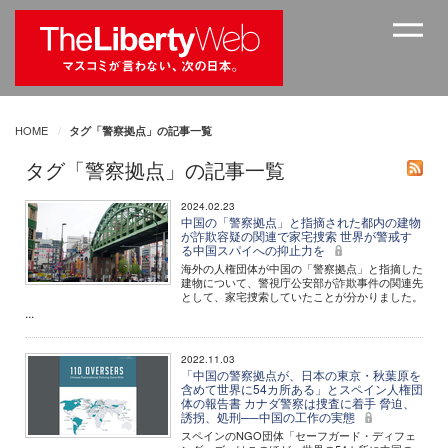
HOME
タグ「警察拠点」の記事一覧
タグ「警察拠点」の記事一覧
2024.02.23
中国の「警察拠点」と指摘された都内の建物
が詐欺容疑の関連で家宅捜索 世界が警戒す
る中国スパイへの抑止力を
海外の人権団体が中国の「警察拠点」と指摘した
建物について、警視庁公安部が詐欺事件の関連先
として、家宅捜索していたことが分かりました。
...
2022.11.03
「中国の警察拠点が、日本の東京・秋葉原を
含めて世界に54カ所ある」とスペイン人権団
体の報告書 カナダ警察は捜査に着手 脅迫、
誘拐、処刑──中国の工作の実態
スペインのNGO団体「セーフガード・ディフェ