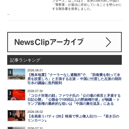
ンダーズ」はこのほど、世界の54カ所に中国の
「警察署」が違法に存在していることを明らかに
する報告書を発表しました。
...
記事ランキング
2026.08.01
1
【熊本地震】"クーラーなし避難所"で、「防衛費を削って冷
房を設置しろ」と主張する左派 ─ 中国に忖度した左派の我田
引水の議論に批判殺到
2026.07.30
2
「コロナ対策の顔」ファウチ氏の「公の場の発言と矛盾する
日記公開」「公聴会で100回以上の黙秘権行使」が物議 ─ ト
ランプ政権の最終的な狙いは「中国の責任追及」にある
2026.08.02
3
【名画座リバティ (29)】映画で学ぶ偉人伝(1)──『若き日の
リンカーン』
2026.07.31