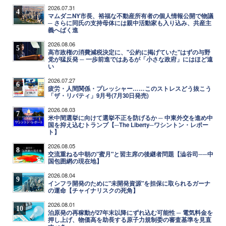
2026.07.31
4
マムダニNY市長、裕福な不動産所有者の個人情報公開で物議
─ さらに同氏の支持母体には親中活動家も入り込み、共産主
義へばく進
2026.08.06
5
高市政権の消費減税決定に、"公約に掲げていた"はずの与野
党が猛反発 ─ 一歩前進ではあるが「小さな政府」にはほど遠
い
2026.07.27
6
疲労・人間関係・プレッシャー……このストレスどう抜こう
「ザ・リバティ」9月号(7月30日発売)
2026.08.03
7
米中間選挙に向けて選挙不正を防げるか ─ 中東外交を進め中
国を抑え込むトランプ【─The Liberty─ワシントン・レポー
ト】
2026.08.05
8
交流重ねる中朝の"蜜月"と習主席の後継者問題【澁谷司──中
国包囲網の現在地】
2026.08.04
9
インフラ開発のために"未開発資源"を担保に取られるガーナ
の運命【チャイナリスクの死角】
2026.08.01
10
泊原発の再稼動が27年末以降にずれ込む可能性 ─ 電気料金を
押し上げ、物価高を助長する原子力規制委の審査基準を見直