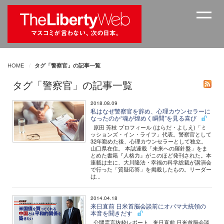
HOME
タグ「警察官」の記事一覧
タグ「警察官」の記事一覧
2018.08.09
私はなぜ警察官を辞め、心理カウンセラーに
なったのか“魂が煌めく瞬間”を見る喜び
原田 芳枝 プロフィール (はらだ・よしえ)「ミ
ッションズ・イン・ライフ」代表。警察官として
32年勤めた後、心理カウンセラーとして独立。
山口県在住。 本誌連載「未来への羅針盤」をま
とめた書籍『人格力』がこのほど発刊された。本
連載は主に、大川隆法・幸福の科学総裁が講演会
で行った「質疑応答」を掲載したもの。リーダー
は...
2014.04.18
来日直前 日米首脳会談前にオバマ大統領の
本音を聞きだす
公開霊言抜粋レポート 来日直前 日米首脳会談