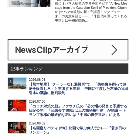
前にオバマ大統領の本音を聞きだす "A New Mes
sage from the Guardian Spirit of President Obam
a" (オバマ大統領の新・守護霊インタビュー ――
来日の真意を語る――) 「米国債を買ってくれる
中国とは平和的関係...
記事ランキング
2026.08.01
1
【熊本地震】"クーラーなし避難所"で、「防衛費を削って冷
房を設置しろ」と主張する左派 ─ 中国に忖度した左派の我田
引水の議論に批判殺到
2026.07.30
2
「コロナ対策の顔」ファウチ氏の「公の場の発言と矛盾する
日記公開」「公聴会で100回以上の黙秘権行使」が物議 ─ ト
ランプ政権の最終的な狙いは「中国の責任追及」にある
2026.08.02
3
【名画座リバティ (29)】映画で学ぶ偉人伝(1)──『若き日の
リンカーン』