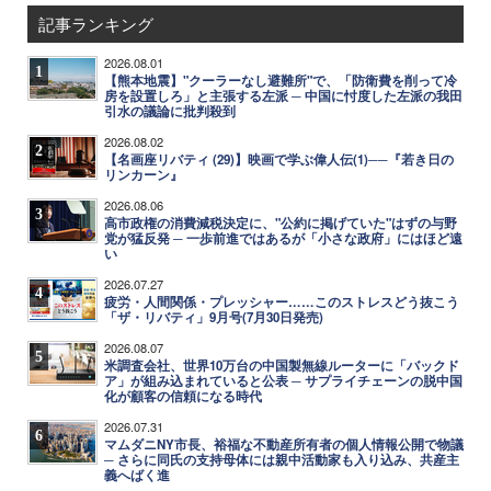
記事ランキング
2026.08.01
1
【熊本地震】"クーラーなし避難所"で、「防衛費を削って冷
房を設置しろ」と主張する左派 ─ 中国に忖度した左派の我田
引水の議論に批判殺到
2026.08.02
2
【名画座リバティ (29)】映画で学ぶ偉人伝(1)──『若き日の
リンカーン』
2026.08.06
3
高市政権の消費減税決定に、"公約に掲げていた"はずの与野
党が猛反発 ─ 一歩前進ではあるが「小さな政府」にはほど遠
い
2026.07.27
4
疲労・人間関係・プレッシャー……このストレスどう抜こう
「ザ・リバティ」9月号(7月30日発売)
2026.08.07
5
米調査会社、世界10万台の中国製無線ルーターに「バックド
ア」が組み込まれていると公表 ─ サプライチェーンの脱中国
化が顧客の信頼になる時代
2026.07.31
6
マムダニNY市長、裕福な不動産所有者の個人情報公開で物議
─ さらに同氏の支持母体には親中活動家も入り込み、共産主
義へばく進