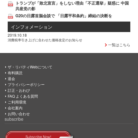
トランプが「敗北宣言」をしない理由「不正選挙」疑惑に 中国
共産党の影
G20の日露首脳会談で 「日露平和条約」締結の決断を
インフォメーション
2019.10.18
消費税率引き上げに合わせた価格改定のお知らせ
一覧はこちら
ザ・リバティWebについて
有料購読
退会
プライバシーポリシー
訂正・おわび
FAQ よくある質問
ご利用環境
会社案内
お問い合わせ
subscribe