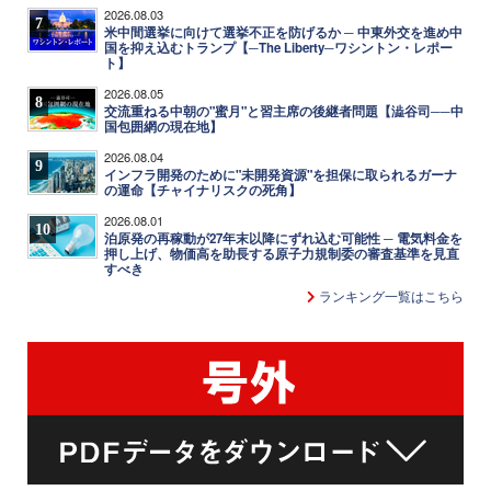
2026.08.03
7
米中間選挙に向けて選挙不正を防げるか ─ 中東外交を進め中
国を抑え込むトランプ【─The Liberty─ワシントン・レポー
ト】
2026.08.05
8
交流重ねる中朝の"蜜月"と習主席の後継者問題【澁谷司──中
国包囲網の現在地】
2026.08.04
9
インフラ開発のために"未開発資源"を担保に取られるガーナ
の運命【チャイナリスクの死角】
2026.08.01
10
泊原発の再稼動が27年末以降にずれ込む可能性 ─ 電気料金を
押し上げ、物価高を助長する原子力規制委の審査基準を見直
すべき
ランキング一覧はこちら