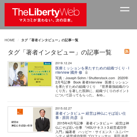
HOME
タグ「著者インタビュー」の記事一覧
タグ「著者インタビュー」の記事一覧
2019.12.24
医療ミッションを果たすための組織づくり - I
nterview 國井 修
写真：Joseph Sohm / Shutterstock.com 2020年
2月号記事 Book 著者Interview 医療ミッション
を果たすための組織づくり 『世界最強組織のつ
くり方』を著した医師に、組織づくりのポイント
について語ってもらった。 &nb...
2015.02.27
著者インタビュー 経営は神仏にそば近い仕
事 - 原田 尚彦
2015年4月号記事 著者インタビュー 経営は神
仏にそば近い仕事 『HSUテキスト3 経営成功学
入門』編著者 ハッピー・サイエンス・ユニバー
シティ 経営成功学部 プロフェッサー 原田 尚彦