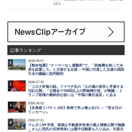
(はら...
記事ランキング
2026.08.01
1
【熊本地震】"クーラーなし避難所"で、「防衛費を削って冷
房を設置しろ」と主張する左派 ─ 中国に忖度した左派の我田
引水の議論に批判殺到
2026.07.30
2
「コロナ対策の顔」ファウチ氏の「公の場の発言と矛盾する
日記公開」「公聴会で100回以上の黙秘権行使」が物議 ─ ト
ランプ政権の最終的な狙いは「中国の責任追及」にある
2026.08.02
3
【名画座リバティ (29)】映画で学ぶ偉人伝(1)──『若き日の
リンカーン』
2026.07.31
4
マムダニNY市長、裕福な不動産所有者の個人情報公開で物議
─ さらに同氏の支持母体には親中活動家も入り込み、共産主