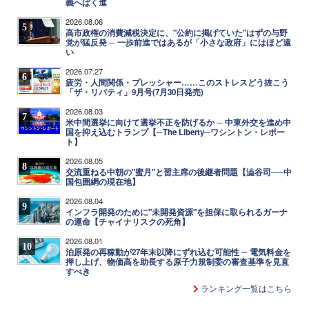
義へばく進
2026.08.06
5
高市政権の消費減税決定に、"公約に掲げていた"はずの与野
党が猛反発 ─ 一歩前進ではあるが「小さな政府」にはほど遠
い
2026.07.27
6
疲労・人間関係・プレッシャー……このストレスどう抜こう
「ザ・リバティ」9月号(7月30日発売)
2026.08.03
7
米中間選挙に向けて選挙不正を防げるか ─ 中東外交を進め中
国を抑え込むトランプ【─The Liberty─ワシントン・レポー
ト】
2026.08.05
8
交流重ねる中朝の"蜜月"と習主席の後継者問題【澁谷司──中
国包囲網の現在地】
2026.08.04
9
インフラ開発のために"未開発資源"を担保に取られるガーナ
の運命【チャイナリスクの死角】
2026.08.01
10
泊原発の再稼動が27年末以降にずれ込む可能性 ─ 電気料金を
押し上げ、物価高を助長する原子力規制委の審査基準を見直
すべき
ランキング一覧はこちら