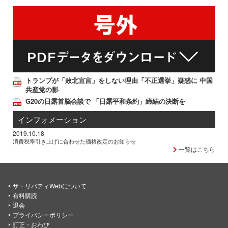
トランプが「敗北宣言」をしない理由「不正選挙」疑惑に 中国
共産党の影
G20の日露首脳会談で 「日露平和条約」締結の決断を
インフォメーション
2019.10.18
消費税率引き上げに合わせた価格改定のお知らせ
一覧はこちら
ザ・リバティWebについて
有料購読
退会
プライバシーポリシー
訂正・おわび