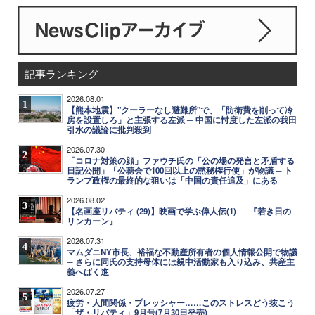
記事ランキング
2026.08.01
1
【熊本地震】"クーラーなし避難所"で、「防衛費を削って冷
房を設置しろ」と主張する左派 ─ 中国に忖度した左派の我田
引水の議論に批判殺到
2026.07.30
2
「コロナ対策の顔」ファウチ氏の「公の場の発言と矛盾する
日記公開」「公聴会で100回以上の黙秘権行使」が物議 ─ ト
ランプ政権の最終的な狙いは「中国の責任追及」にある
2026.08.02
3
【名画座リバティ (29)】映画で学ぶ偉人伝(1)──『若き日の
リンカーン』
2026.07.31
4
マムダニNY市長、裕福な不動産所有者の個人情報公開で物議
─ さらに同氏の支持母体には親中活動家も入り込み、共産主
義へばく進
2026.07.27
5
疲労・人間関係・プレッシャー……このストレスどう抜こう
「ザ・リバティ」9月号(7月30日発売)