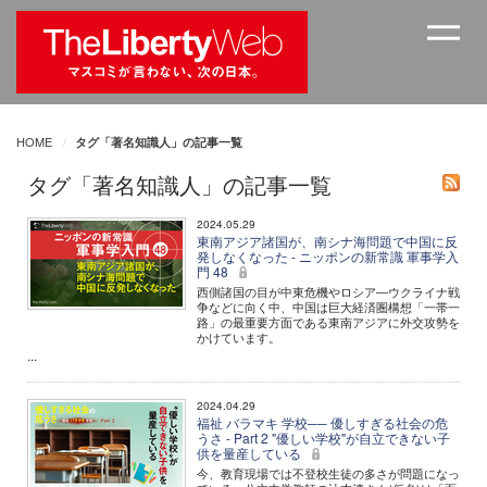
HOME
タグ「著名知識人」の記事一覧
タグ「著名知識人」の記事一覧
2024.05.29
東南アジア諸国が、南シナ海問題で中国に反
発しなくなった - ニッポンの新常識 軍事学入
門 48
西側諸国の目が中東危機やロシア―ウクライナ戦
争などに向く中、中国は巨大経済圏構想「一帯一
路」の最重要方面である東南アジアに外交攻勢を
かけています。
...
2024.04.29
福祉 バラマキ 学校── 優しすぎる社会の危
うさ - Part 2 "優しい学校"が自立できない子
供を量産している
今、教育現場では不登校生徒の多さが問題になっ