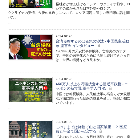
犠牲者が増え続けるロシアーウクライナ戦争。ロ
シアの眼から見た日本外交やロシア、
ウクライナの実情、今後の見通しについて、ロシア問題に詳しい専門家に話を聞
いた。
...
2024.02.28
台湾侵略するのは狂気の沙汰 - 中国民主活動
家 盛雪氏 インタビュー
1989年6月の天安門事件以降、亡命先のカナダ
で、中国の民主化のために活動し続けてきた女性
は、世界の情勢をどう見るか。
...
2024.02.28
460万人以上を汚職捜査する習近平政権 - ニ
ッポンの新常識 軍事学入門 45
中国では昨夏以降、人民解放軍の高官らが大規模
な汚職に関わった疑惑の捜査を受け、摘発が相次
いでいます。
...
2024.01.29
このままでは姥捨て山と国家破産！？ 医療
費と年金で国が沈没する
「あのおじいさん、今日は病院に来ないわね。病