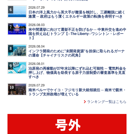
2026.07.29
6
日本の洋上風力から英大手が撤退を検討し、三菱離脱に続く
激震 ─ 政府はもう潔くエネルギー政策の転換を表明すべき
2026.08.03
7
米中間選挙に向けて選挙不正を防げるか ─ 中東外交を進め中
国を抑え込むトランプ【─The Liberty─ワシントン・レポー
ト】
2026.08.04
8
インフラ開発のために"未開発資源"を担保に取られるガーナ
の運命【チャイナリスクの死角】
2026.08.01
9
泊原発の再稼動が27年末以降にずれ込む可能性 ─ 電気料金を
押し上げ、物価高を助長する原子力規制委の審査基準を見直
すべき
2026.07.29
10
南米ペルーでケイコ・フジモリ新大統領就任 ─ 南米で親米・
トランプ支持政権が増えている
ランキング一覧はこちら