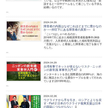
ている。公立中学教師の辻本清さん(仮名)は「面
談すると一日中ゲームをして過ごしている子供も
結構いるのです。
...
2024.04.29
障害者の内面はなぜこれほどまでに豊かなの
か ──抑圧下にある障害者の真実──
「こいつはしゃべれるのか」
2016年7月に起きた相模原障害者殺傷事件(神奈
川県)で、入所者45人を殺傷した植松聖死刑囚は
「言葉がない」と看做した障害者に包丁を振り下
ろした。
...
2024.04.29
台湾有事でネットが使えないリスク - ニッポ
ンの新常識 軍事学入門 47
インターネットを含む国際通信の約99%が、海の
底に敷設されている通信ケーブルを使って行われ
ています(2019年時点)。
...
2024.02.28
ウクライナから手を引き、ロシアとよりを戻
す - Part 2 日本のウクライナ復興支援は日本
の国益につながらない