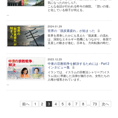
気になったのかしら?」
こんな会話が行われる昨今の病院。「憩いの場」
と化している様子が伺える。
...
2024.01.29
世界の「脱炭素疲れ」が始まった
世界を席巻したかにも見えた「脱炭素」の流れ
は、深刻なエネルギー危機にもつながり、各国で
見直しの動きが進む。日本も、方向転換の時だ。
...
2023.12.25
中東の宗教戦争を解決するためには - Part 2
インタビュー集
イランでは、イスラムの宗教法シャリーア(イス
ラム法)に準拠した法律が施行され、女性たちの
人権が侵害されています。
...
前へ
1
2
3
4
5
6
7
8
...
73
次へ