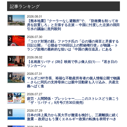
記事ランキング
2026.08.01
1
【熊本地震】"クーラーなし避難所"で、「防衛費を削って冷
房を設置しろ」と主張する左派 ─ 中国に忖度した左派の我田
引水の議論に批判殺到
2026.07.30
2
「コロナ対策の顔」ファウチ氏の「公の場の発言と矛盾する
日記公開」「公聴会で100回以上の黙秘権行使」が物議 ─ ト
ランプ政権の最終的な狙いは「中国の責任追及」にある
2026.08.02
3
【名画座リバティ (29)】映画で学ぶ偉人伝(1)──『若き日の
リンカーン』
2026.07.31
4
マムダニNY市長、裕福な不動産所有者の個人情報公開で物議
─ さらに同氏の支持母体には親中活動家も入り込み、共産主
義へばく進
2026.07.27
5
疲労・人間関係・プレッシャー……このストレスどう抜こう
「ザ・リバティ」9月号(7月30日発売)
2026.07.29
6
日本の洋上風力から英大手が撤退を検討し、三菱離脱に続く
激震 ─ 政府はもう潔くエネルギー政策の転換を表明すべき
2026.08.03