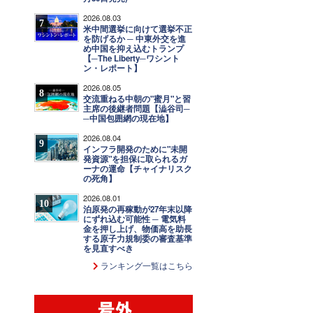
2026.08.03
7
米中間選挙に向けて選挙不正
を防げるか ─ 中東外交を進
め中国を抑え込むトランプ
【─The Liberty─ワシント
ン・レポート】
2026.08.05
8
交流重ねる中朝の"蜜月"と習
主席の後継者問題【澁谷司─
─中国包囲網の現在地】
2026.08.04
9
インフラ開発のために"未開
発資源"を担保に取られるガ
ーナの運命【チャイナリスク
の死角】
2026.08.01
10
泊原発の再稼動が27年末以降
にずれ込む可能性 ─ 電気料
金を押し上げ、物価高を助長
する原子力規制委の審査基準
を見直すべき
ランキング一覧はこちら