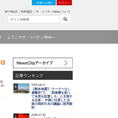
ご支援のお願い
ログイン
MY PAGE
有料購読
ザ・リバティWebについて
問
ようこそザ・リバティWebへ
記事ランキング
由恋
2026.08.01
＝結
1
【熊本地震】"クーラーなし
避難所"で、「防衛費を削っ
て冷房を設置しろ」と主張す
る左派 ─ 中国に忖度した左
派の我田引水の議論に批判殺
到
2026.07.30
2