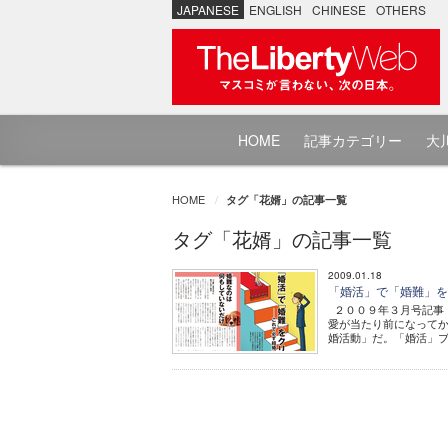
JAPANESE
ENGLISH
CHINESE
OTHERS
HOME
記事カテゴリー
大川
HOME
タグ「花婿」の記事一覧
タグ「花婿」の記事一覧
2009.01.18
「婚活」で「婚難」
２００９年３月号記事
愛が当たり前になって
婚活動」だ。「婚活」ブ