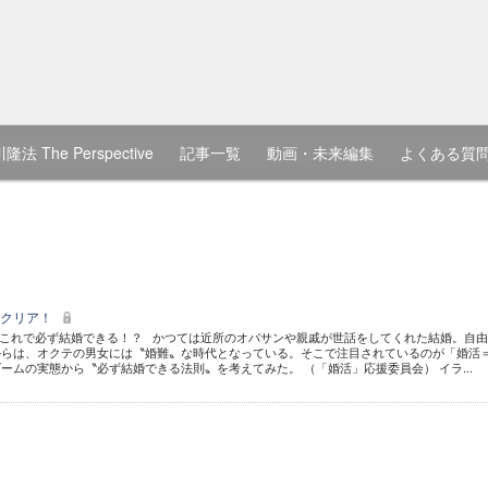
隆法 The Perspective
記事一覧
動画・未来編集
よくある質
をクリア！
 これで必ず結婚できる！？ かつては近所のオバサンや親戚が世話をしてくれた結婚。自
からは、オクテの男女には〝婚難〟な時代となっている。そこで注目されているのが「婚活
ームの実態から〝必ず結婚できる法則〟を考えてみた。 （「婚活」応援委員会） イラ...