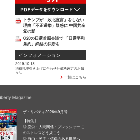
トランプが「敗北宣言」をしない
理由「不正選挙」疑惑に 中国共産
党の影
G20の日露首脳会談で 「日露平和
条約」締結の決断を
インフォメーション
2019.10.18
消費税率引き上げに合わせた価格改定のお知
らせ
一覧はこちら
iberty Magazine
ザ・リバティ2026年9月号
【特集】
◎ 疲労・人間関係・プレッシャー こ
のストレスどう抜こう
◎ 自由・民主・信仰のある世界へ