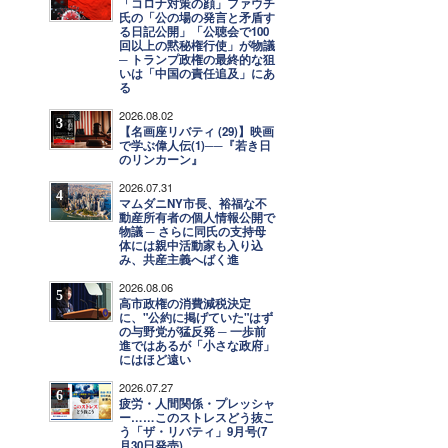
「コロナ対策の顔」ファウチ
氏の「公の場の発言と矛盾す
る日記公開」「公聴会で100
回以上の黙秘権行使」が物議
─ トランプ政権の最終的な狙
いは「中国の責任追及」にあ
る
2026.08.02
3
【名画座リバティ (29)】映画
で学ぶ偉人伝(1)──『若き日
のリンカーン』
2026.07.31
4
マムダニNY市長、裕福な不
動産所有者の個人情報公開で
物議 ─ さらに同氏の支持母
体には親中活動家も入り込
み、共産主義へばく進
2026.08.06
5
高市政権の消費減税決定
に、"公約に掲げていた"はず
の与野党が猛反発 ─ 一歩前
進ではあるが「小さな政府」
にはほど遠い
2026.07.27
6
疲労・人間関係・プレッシャ
ー……このストレスどう抜こ
う「ザ・リバティ」9月号(7
月30日発売)