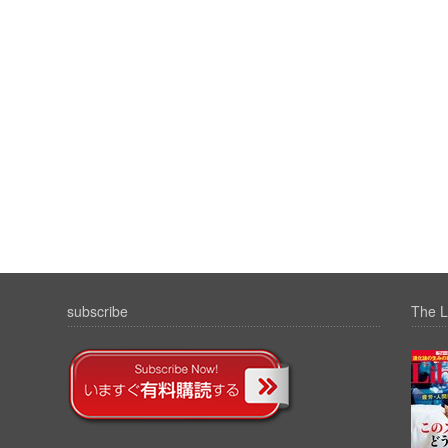
subscribe
The L