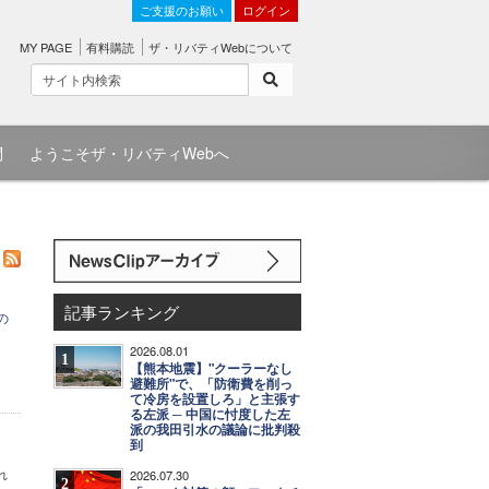
ご支援のお願い
ログイン
MY PAGE
有料購読
ザ・リバティWebについて
問
ようこそザ・リバティWebへ
記事ランキング
の
2026.08.01
1
【熊本地震】"クーラーなし
避難所"で、「防衛費を削っ
て冷房を設置しろ」と主張す
る左派 ─ 中国に忖度した左
派の我田引水の議論に批判殺
到
れ
2026.07.30
2