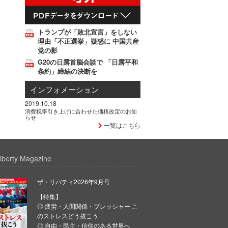
トランプが「敗北宣言」をしない
理由「不正選挙」疑惑に 中国共産
党の影
G20の日露首脳会談で 「日露平和
条約」締結の決断を
インフォメーション
2019.10.18
消費税率引き上げに合わせた価格改定のお知
らせ
一覧はこちら
iberty Magazine
ザ・リバティ2026年9月号
【特集】
◎ 疲労・人間関係・プレッシャー こ
のストレスどう抜こう
◎ 自由・民主・信仰のある世界へ