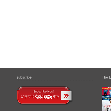
subscribe
The L