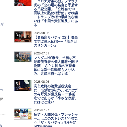
「コロナ対策の顔」ファウチ
氏の「公の場の発言と矛盾す
る日記公開」「公聴会で100
回以上の黙秘権行使」が物議
─ トランプ政権の最終的な狙
いは「中国の責任追及」にあ
とが
る
2026.08.02
3
【名画座リバティ (29)】映画
で学ぶ偉人伝(1)──『若き日
のリンカーン』
2026.07.31
4
マムダニNY市長、裕福な不
動産所有者の個人情報公開で
物議 ─ さらに同氏の支持母
体には親中活動家も入り込
み、共産主義へばく進
2026.08.06
5
高市政権の消費減税決定
の
に、"公約に掲げていた"はず
の与野党が猛反発 ─ 一歩前
進ではあるが「小さな政府」
「夢
にはほど遠い
2026.07.27
6
疲労・人間関係・プレッシャ
ー……このストレスどう抜こ
う「ザ・リバティ」9月号(7
も
月30日発売)