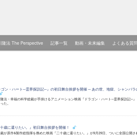
隆法 The Perspective
記事一覧
動画・未来編集
よくある質
ラゴン・ハート─霊界探訪記─』の初日舞台挨拶を開催 ─ あの世、地獄、シャンバラ
隆法・幸福の科学総裁が手掛けるアニメーション映画『ドラゴン・ハート─霊界探訪記─』
なった。
二十歳に還りたい。』初日舞台挨拶を開催！
裁が原作&製作総指揮を務めた映画『二十歳に還りたい。』が9月29日、ついに全国公開さ