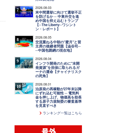
2026.08.03
7
米中間選挙に向けて選挙不正
を防げるか ─ 中東外交を進
め中国を抑え込むトランプ
【─The Liberty─ワシント
ン・レポート】
2026.08.05
8
交流重ねる中朝の"蜜月"と習
主席の後継者問題【澁谷司─
─中国包囲網の現在地】
2026.08.04
9
インフラ開発のために"未開
発資源"を担保に取られるガ
ーナの運命【チャイナリスク
の死角】
2026.08.01
10
泊原発の再稼動が27年末以降
にずれ込む可能性 ─ 電気料
金を押し上げ、物価高を助長
する原子力規制委の審査基準
を見直すべき
ランキング一覧はこちら