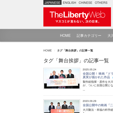
JAPANESE
ENGLISH
CHINESE
OTHERS
HOME
記事カテゴリー
大川
HOME
タグ「舞台挨拶」の記事一覧
タグ「舞台挨拶」の記事一覧
2025.05.24
全国公開！ 映画『ド
真実が描かれた作品
製作総指揮・原作を大川
が、ついに全国公開と
...
2023.09.29
全国公開中の映画『
大川隆法・幸福の科学総