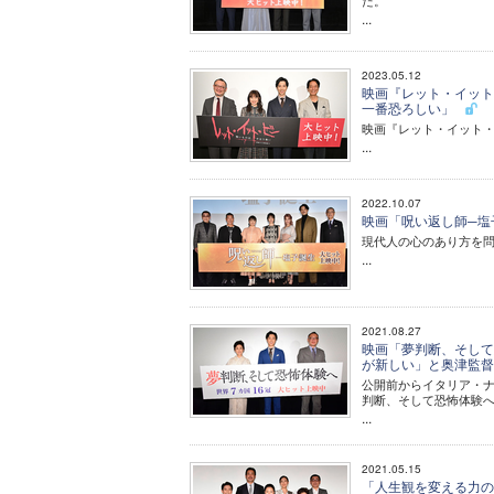
た。
...
2023.05.12
映画『レット・イット
一番恐ろしい」
映画『レット・イット・
...
2022.10.07
映画「呪い返し師─塩
現代人の心のあり方を問
...
2021.08.27
映画「夢判断、そして
が新しい」と奥津監
公開前からイタリア・ナ
判断、そして恐怖体験へ
...
2021.05.15
「人生観を変える力の