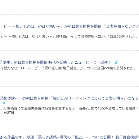
・ビー ～怖いものは、やはり怖い～』が初日舞台挨拶を開催 「真実を知らないこ
ビー ～怖いものは、やはり怖い～』(夢判断、そして恐怖体験へ2)が、12日に公開された。
子誕生」初日舞台挨拶を開催 時代を反映したニューヒーロー誕生！
う新たなヒーロームービー『呪い返し師-塩子誕生』が、ついに全国224館で公開された。
恐怖体験へ」の初日舞台挨拶 「怖い話がリーディングによって真実が明らかになる
督
ポリ映画賞にて最優秀長編作品賞を受賞するなど、海外7カ国で16冠を達成している映画
」が27日
ある作品です」 映画「美しき誘惑─現代の『画皮』─」ついに公開！ 初日舞台挨拶