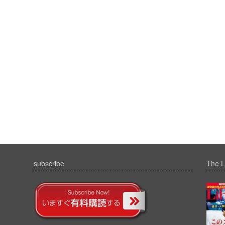
subscribe
The L