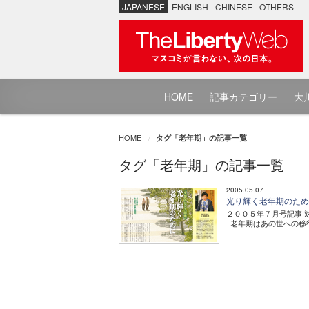
JAPANESE
ENGLISH
CHINESE
OTHERS
HOME
記事カテゴリー
大川
HOME
タグ「老年期」の記事一覧
タグ「老年期」の記事一覧
2005.05.07
光り輝く老年期のた
２００５年７月号記事 対
老年期はあの世への移行期