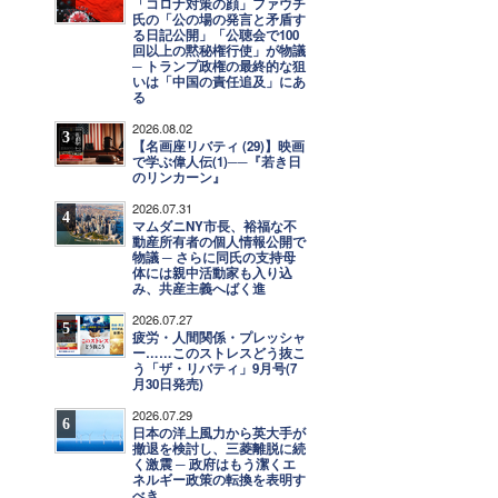
「コロナ対策の顔」ファウチ
氏の「公の場の発言と矛盾す
る日記公開」「公聴会で100
回以上の黙秘権行使」が物議
─ トランプ政権の最終的な狙
いは「中国の責任追及」にあ
る
2026.08.02
3
【名画座リバティ (29)】映画
で学ぶ偉人伝(1)──『若き日
のリンカーン』
2026.07.31
4
マムダニNY市長、裕福な不
動産所有者の個人情報公開で
物議 ─ さらに同氏の支持母
体には親中活動家も入り込
み、共産主義へばく進
2026.07.27
5
疲労・人間関係・プレッシャ
ー……このストレスどう抜こ
う「ザ・リバティ」9月号(7
月30日発売)
2026.07.29
6
日本の洋上風力から英大手が
撤退を検討し、三菱離脱に続
く激震 ─ 政府はもう潔くエ
ネルギー政策の転換を表明す
べき