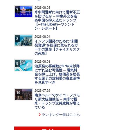
2026.08.03
7
米中間選挙に向けて選挙不正
を防げるか ─ 中東外交を進
め中国を抑え込むトランプ
【─The Liberty─ワシント
ン・レポート】
2026.08.04
8
インフラ開発のために"未開
発資源"を担保に取られるガ
ーナの運命【チャイナリスク
の死角】
2026.08.01
9
泊原発の再稼動が27年末以降
にずれ込む可能性 ─ 電気料
金を押し上げ、物価高を助長
する原子力規制委の審査基準
を見直すべき
2026.07.29
10
南米ペルーでケイコ・フジモ
リ新大統領就任 ─ 南米で親
米・トランプ支持政権が増え
ている
ランキング一覧はこちら