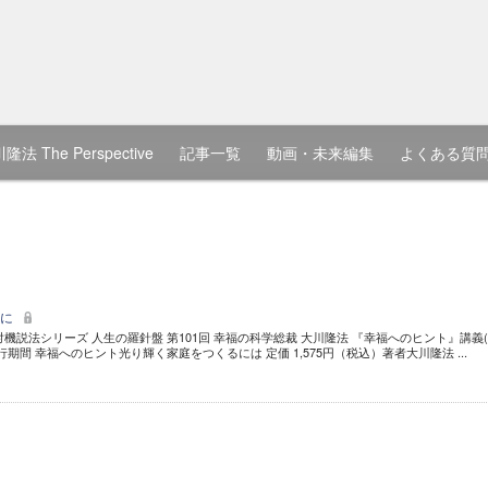
隆法 The Perspective
記事一覧
動画・未来編集
よくある質
めに
機説法シリーズ 人生の羅針盤 第101回 幸福の科学総裁 大川隆法 『幸福へのヒント』講義(1
間 幸福へのヒント光り輝く家庭をつくるには 定価 1,575円（税込）著者大川隆法 ...