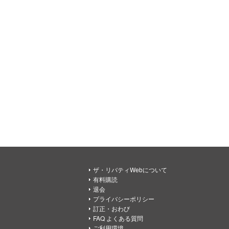
ザ・リバティWebについて
有料購読
退会
プライバシーポリシー
訂正・おわび
FAQ よくある質問
ご利用環境