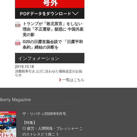
トランプが「敗北宣言」をしない
理由「不正選挙」疑惑に 中国共産
党の影
G20の日露首脳会談で 「日露平和
条約」締結の決断を
インフォメーション
2019.10.18
消費税率引き上げに合わせた価格改定のお知
らせ
一覧はこちら
iberty Magazine
ザ・リバティ2026年9月号
【特集】
◎ 疲労・人間関係・プレッシャー こ
のストレスどう抜こう