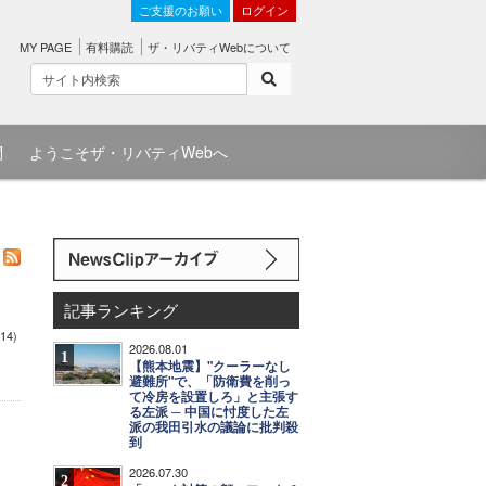
ご支援のお願い
ログイン
MY PAGE
有料購読
ザ・リバティWebについて
問
ようこそザ・リバティWebへ
記事ランキング
4)
2026.08.01
1
【熊本地震】"クーラーなし
避難所"で、「防衛費を削っ
て冷房を設置しろ」と主張す
る左派 ─ 中国に忖度した左
派の我田引水の議論に批判殺
到
2026.07.30
2