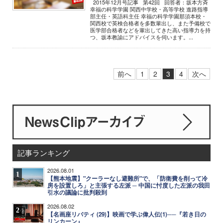
2015年12月号記事 第42回 回答者：坂本方斉
幸福の科学学園 関西中学校・高等学校 進路指導
部主任・英語科主任 幸福の科学学園那須本校・
関西校で英検合格者を多数輩出し、また予備校で
医学部合格者などを輩出してきた高い指導力を持
つ、坂本教諭にアドバイスを伺います。...
前へ
1
2
3
4
次へ
記事ランキング
2026.08.01
1
【熊本地震】"クーラーなし避難所"で、「防衛費を削って冷
房を設置しろ」と主張する左派 ─ 中国に忖度した左派の我田
引水の議論に批判殺到
2026.08.02
2
【名画座リバティ (29)】映画で学ぶ偉人伝(1)──『若き日の
リンカーン』