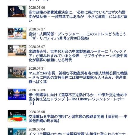
2026.08.06
3
高市政権の消費減税決定に、"公約に掲げていた"はずの与野
党が猛反発 ─ 一歩前進ではあるが「小さな政府」にはほど遠
い
2026.07.27
4
疲労・人間関係・プレッシャー……このストレスどう抜こう
「ザ・リバティ」9月号(7月30日発売)
2026.08.07
5
米調査会社、世界10万台の中国製無線ルーターに「バックド
ア」が組み込まれていると公表 ─ サプライチェーンの脱中国
化が顧客の信頼になる時代
2026.07.31
6
マムダニNY市長、裕福な不動産所有者の個人情報公開で物議
─ さらに同氏の支持母体には親中活動家も入り込み、共産主
義へばく進
2026.08.03
7
米中間選挙に向けて選挙不正を防げるか ─ 中東外交を進め中
国を抑え込むトランプ【─The Liberty─ワシントン・レポー
ト】
2026.08.05
8
交流重ねる中朝の"蜜月"と習主席の後継者問題【澁谷司──中
国包囲網の現在地】
2026.08.04
9
インフラ開発のために"未開発資源"を担保に取られるガーナ