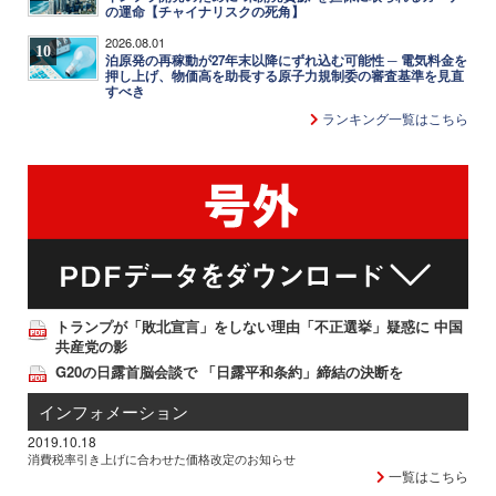
の運命【チャイナリスクの死角】
2026.08.01
10
泊原発の再稼動が27年末以降にずれ込む可能性 ─ 電気料金を
押し上げ、物価高を助長する原子力規制委の審査基準を見直
すべき
ランキング一覧はこちら
トランプが「敗北宣言」をしない理由「不正選挙」疑惑に 中国
共産党の影
G20の日露首脳会談で 「日露平和条約」締結の決断を
インフォメーション
2019.10.18
消費税率引き上げに合わせた価格改定のお知らせ
一覧はこちら