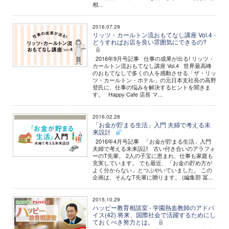
相...
2016.07.29
リッツ・カールトン流おもてなし講座 Vol.4 -
どうすればお店を良い雰囲気にできるの?
2016年9月号記事 仕事の成果が出る! リッツ・
カールトン流おもてなし講座 Vol.4 世界最高峰
のおもてなしで多くの人を感動させる「ザ・リッ
ツ・カールトン・ホテル」の元日本支社長の高野
登氏に、仕事の悩みを解決するヒントを聞きま
す。 Happy Cafe 店長 マ...
2016.02.28
「お金が貯まる生活」入門 夫婦で考える未
来設計
2016年4月号記事 「お金が貯まる生活」入門
夫婦で考える未来設計 古い付き合いのアラフォ
ーのT先輩。 2人の子宝に恵まれ、仕事も家庭も
充実しています。 でも最近、「お金の貯め方が
よく分からない」とつぶやいていました。 この
企画は、そんなT先輩に贈ります。 (編集部 冨...
2015.10.29
ハッピー教育相談室 - 学園熱血教師のアドバ
イス(42) 将来、国際社会で活躍するためにし
ておくべき努力とは。