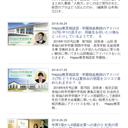
まとめた書籍『人格力』がこのほど発刊された。
経営のプロはどう読んだのか。 (編集部 山本泉)
江口オ...
2018.08.29
Happy教育相談室 - 学園熱血教師のアドバイ
ス(76) 中1の息子が、同級生を叩いたり物を
とったりしているようです。
2018年10月号記事 第76回 回答者：山田 晃
幸福の科学学園 関西中学校・高等学校 生徒指導
主事 宗教科主任 多くの子供たちの悩みに寄り添
い解決に導いてきた山田教諭にアドバイスをいた
だきます。 Happy教育相談室 学園熱...
2018.07.29
Happy教育相談室 - 学園熱血教師のアドバイ
ス(75) どうすれば夏休みの宿題をコツコツ進
められますか？
2018年9月号記事 第75回 回答者：桜沢正顕
幸福の科学学園中学高校 募集広報主任 社会科主
任 幸福の科学学園チアダンス部顧問として創部4
年目で世界大会優勝に導いた高い指導力を持つ、
桜沢教諭にアドバイスを伺います。 Happy教育
相...
2018.06.29
年商1億から4億超企業への道のり 社長の背