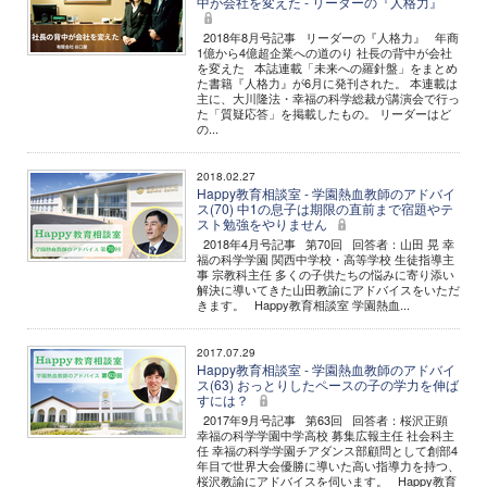
中が会社を変えた - リーダーの『人格力』
2018年8月号記事 リーダーの『人格力』 年商
1億から4億超企業への道のり 社長の背中が会社
を変えた 本誌連載「未来への羅針盤」をまとめ
た書籍『人格力』が6月に発刊された。 本連載は
主に、大川隆法・幸福の科学総裁が講演会で行っ
た「質疑応答」を掲載したもの。 リーダーはど
の...
2018.02.27
Happy教育相談室 - 学園熱血教師のアドバイ
ス(70) 中1の息子は期限の直前まで宿題やテ
スト勉強をやりません
2018年4月号記事 第70回 回答者：山田 晃 幸
福の科学学園 関西中学校・高等学校 生徒指導主
事 宗教科主任 多くの子供たちの悩みに寄り添い
解決に導いてきた山田教諭にアドバイスをいただ
きます。 Happy教育相談室 学園熱血...
2017.07.29
Happy教育相談室 - 学園熱血教師のアドバイ
ス(63) おっとりしたペースの子の学力を伸ば
すには？
2017年9月号記事 第63回 回答者：桜沢正顕
幸福の科学学園中学高校 募集広報主任 社会科主
任 幸福の科学学園チアダンス部顧問として創部4
年目で世界大会優勝に導いた高い指導力を持つ、
桜沢教諭にアドバイスを伺います。 Happy教育