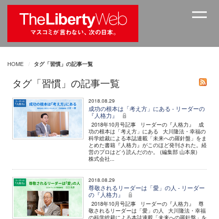
HOME
タグ「習慣」の記事一覧
タグ「習慣」の記事一覧
2018.08.29
成功の根本は「考え方」にある - リーダーの
『人格力』
2018年10月号記事 リーダーの『人格力』 成
功の根本は「考え方」にある 大川隆法・幸福の
科学総裁による本誌連載「未来への羅針盤」をま
とめた書籍『人格力』がこのほど発刊された。経
営のプロはどう読んだのか。 (編集部 山本泉)
株式会社...
2018.08.29
尊敬されるリーダーは「愛」の人 - リーダー
の『人格力』
2018年10月号記事 リーダーの『人格力』 尊
敬されるリーダーは「愛」の人 大川隆法・幸福
の科学総裁による本誌連載「未来への羅針盤」を