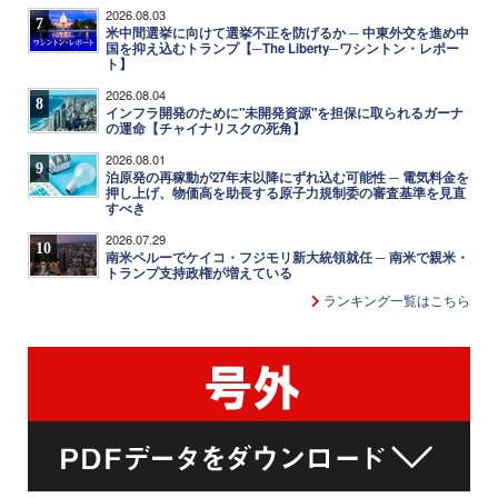
2026.08.03
7
米中間選挙に向けて選挙不正を防げるか ─ 中東外交を進め中
国を抑え込むトランプ【─The Liberty─ワシントン・レポー
ト】
2026.08.04
8
インフラ開発のために"未開発資源"を担保に取られるガーナ
の運命【チャイナリスクの死角】
2026.08.01
9
泊原発の再稼動が27年末以降にずれ込む可能性 ─ 電気料金を
押し上げ、物価高を助長する原子力規制委の審査基準を見直
すべき
2026.07.29
10
南米ペルーでケイコ・フジモリ新大統領就任 ─ 南米で親米・
トランプ支持政権が増えている
ランキング一覧はこちら