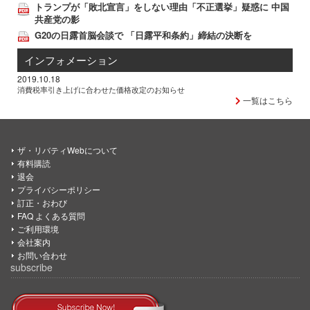
トランプが「敗北宣言」をしない理由「不正選挙」疑惑に 中国
共産党の影
G20の日露首脳会談で 「日露平和条約」締結の決断を
インフォメーション
2019.10.18
消費税率引き上げに合わせた価格改定のお知らせ
一覧はこちら
ザ・リバティWebについて
有料購読
退会
プライバシーポリシー
訂正・おわび
FAQ よくある質問
ご利用環境
会社案内
お問い合わせ
subscribe