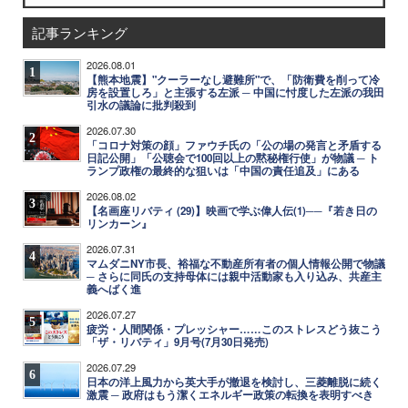
記事ランキング
2026.08.01
1
【熊本地震】"クーラーなし避難所"で、「防衛費を削って冷
房を設置しろ」と主張する左派 ─ 中国に忖度した左派の我田
引水の議論に批判殺到
2026.07.30
2
「コロナ対策の顔」ファウチ氏の「公の場の発言と矛盾する
日記公開」「公聴会で100回以上の黙秘権行使」が物議 ─ ト
ランプ政権の最終的な狙いは「中国の責任追及」にある
2026.08.02
3
【名画座リバティ (29)】映画で学ぶ偉人伝(1)──『若き日の
リンカーン』
2026.07.31
4
マムダニNY市長、裕福な不動産所有者の個人情報公開で物議
─ さらに同氏の支持母体には親中活動家も入り込み、共産主
義へばく進
2026.07.27
5
疲労・人間関係・プレッシャー……このストレスどう抜こう
「ザ・リバティ」9月号(7月30日発売)
2026.07.29
6
日本の洋上風力から英大手が撤退を検討し、三菱離脱に続く
激震 ─ 政府はもう潔くエネルギー政策の転換を表明すべき