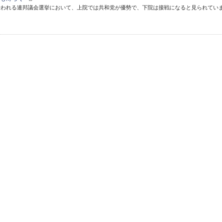
行われる連邦議会選挙において、上院では共和党が優勢で、下院は接戦になると見られてい