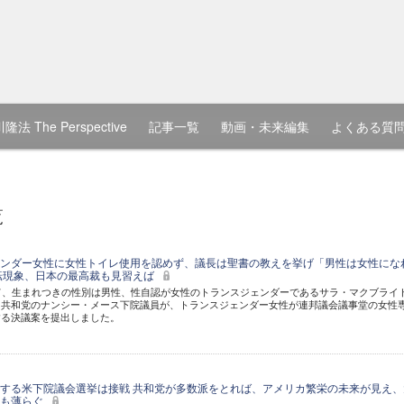
隆法 The Perspective
記事一覧
動画・未来編集
よくある質
覧
ンダー女性に女性トイレ使用を認めず、議長は聖書の教えを挙げ「男性は女性にな
転現象、日本の最高裁も見習えば
て、生まれつきの性別は男性、性自認が女性のトランスジェンダーであるサラ・マクブライ
、共和党のナンシー・メース下院議員が、トランスジェンダー女性が連邦議会議事堂の女性
する決議案を提出しました。
する米下院議会選挙は接戦 共和党が多数派をとれば、アメリカ繁栄の未来が見え、
念も薄らぐ