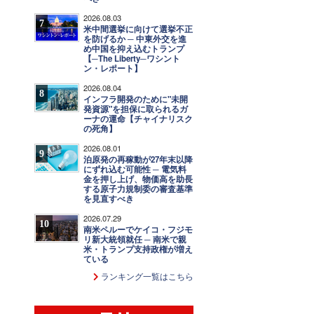
2026.08.03
7
米中間選挙に向けて選挙不正
を防げるか ─ 中東外交を進
め中国を抑え込むトランプ
【─The Liberty─ワシント
ン・レポート】
2026.08.04
8
インフラ開発のために"未開
発資源"を担保に取られるガ
ーナの運命【チャイナリスク
の死角】
2026.08.01
9
泊原発の再稼動が27年末以降
にずれ込む可能性 ─ 電気料
金を押し上げ、物価高を助長
する原子力規制委の審査基準
を見直すべき
2026.07.29
10
南米ペルーでケイコ・フジモ
リ新大統領就任 ─ 南米で親
米・トランプ支持政権が増え
ている
ランキング一覧はこちら