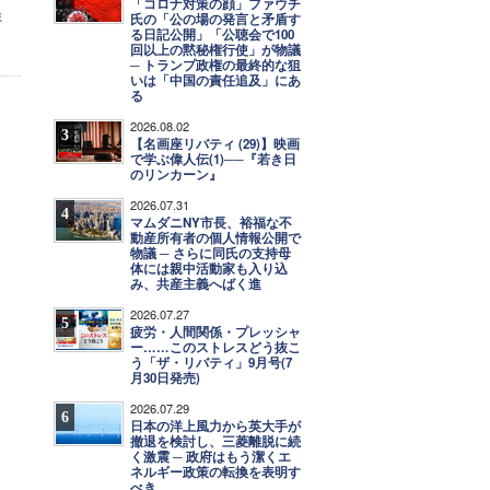
「コロナ対策の顔」ファウチ
ま
氏の「公の場の発言と矛盾す
る日記公開」「公聴会で100
回以上の黙秘権行使」が物議
─ トランプ政権の最終的な狙
いは「中国の責任追及」にあ
る
2026.08.02
3
【名画座リバティ (29)】映画
で学ぶ偉人伝(1)──『若き日
のリンカーン』
2026.07.31
4
マムダニNY市長、裕福な不
動産所有者の個人情報公開で
物議 ─ さらに同氏の支持母
体には親中活動家も入り込
み、共産主義へばく進
2026.07.27
5
疲労・人間関係・プレッシャ
ー……このストレスどう抜こ
う「ザ・リバティ」9月号(7
月30日発売)
2026.07.29
6
日本の洋上風力から英大手が
撤退を検討し、三菱離脱に続
く激震 ─ 政府はもう潔くエ
ネルギー政策の転換を表明す
べき