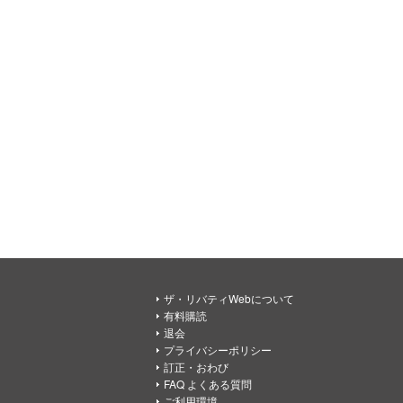
ザ・リバティWebについて
有料購読
退会
プライバシーポリシー
訂正・おわび
FAQ よくある質問
ご利用環境