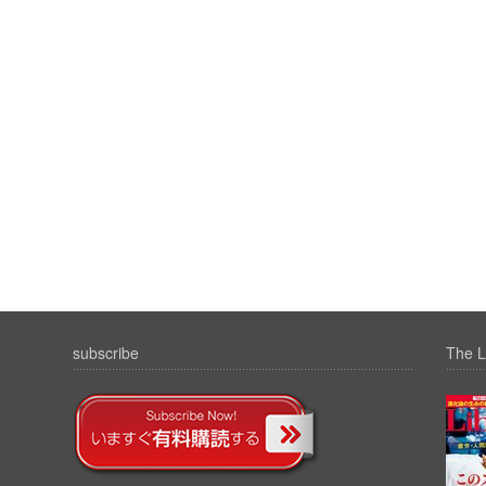
subscribe
The L