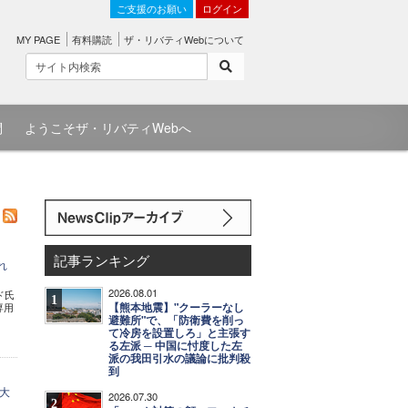
ご支援のお願い
ログイン
MY PAGE
有料購読
ザ・リバティWebについて
問
ようこそザ・リバティWebへ
記事ランキング
れ
2026.08.01
ド氏
1
【熊本地震】"クーラーなし
専用
避難所"で、「防衛費を削っ
て冷房を設置しろ」と主張す
る左派 ─ 中国に忖度した左
派の我田引水の議論に批判殺
到
大
2026.07.30
2