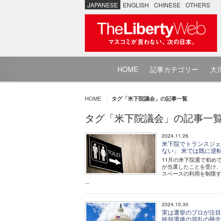
JAPANESE
ENGLISH
CHINESE
OTHERS
HOME
記事カテゴリー
大川
HOME
タグ「米下院議会」の記事一覧
タグ「米下院議会」の記事一
2024.11.26
米下院でトランスジェ
ない」 米では既に逆
11月の米下院選で初め
が当選したことを受け
スペースの利用を制限
...
2024.10.30
実は選挙のプロが注目
統領選後の混乱の懸