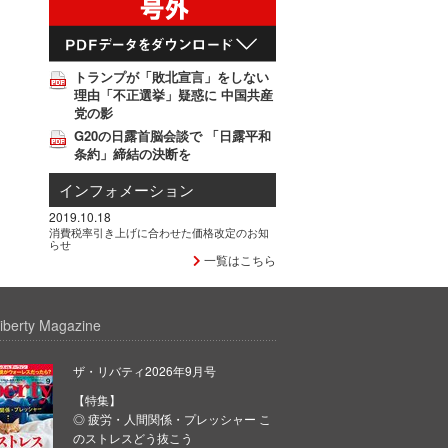
トランプが「敗北宣言」をしない
理由「不正選挙」疑惑に 中国共産
党の影
G20の日露首脳会談で 「日露平和
条約」締結の決断を
インフォメーション
2019.10.18
消費税率引き上げに合わせた価格改定のお知
らせ
一覧はこちら
iberty Magazine
ザ・リバティ2026年9月号
【特集】
◎ 疲労・人間関係・プレッシャー こ
のストレスどう抜こう