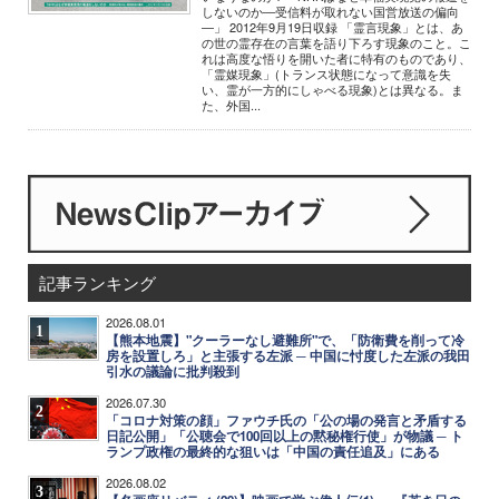
しないのか―受信料が取れない国営放送の偏向
―」 2012年9月19日収録 「霊言現象」とは、あ
の世の霊存在の言葉を語り下ろす現象のこと。こ
れは高度な悟りを開いた者に特有のものであり、
「霊媒現象」(トランス状態になって意識を失
い、霊が一方的にしゃべる現象)とは異なる。ま
た、外国...
記事ランキング
2026.08.01
1
【熊本地震】"クーラーなし避難所"で、「防衛費を削って冷
房を設置しろ」と主張する左派 ─ 中国に忖度した左派の我田
引水の議論に批判殺到
2026.07.30
2
「コロナ対策の顔」ファウチ氏の「公の場の発言と矛盾する
日記公開」「公聴会で100回以上の黙秘権行使」が物議 ─ ト
ランプ政権の最終的な狙いは「中国の責任追及」にある
2026.08.02
3