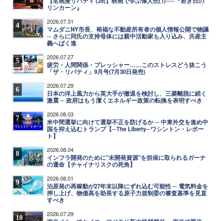
【名画座リバティ (29)】映画で学ぶ偉人伝(1)──『若き日の
リンカーン』
2026.07.31
4
マムダニNY市長、裕福な不動産所有者の個人情報公開で物議
─ さらに同氏の支持母体には親中活動家も入り込み、共産主
義へばく進
2026.07.27
5
疲労・人間関係・プレッシャー……このストレスどう抜こう
「ザ・リバティ」9月号(7月30日発売)
2026.07.29
6
日本の洋上風力から英大手が撤退を検討し、三菱離脱に続く
激震 ─ 政府はもう潔くエネルギー政策の転換を表明すべき
2026.08.03
7
米中間選挙に向けて選挙不正を防げるか ─ 中東外交を進め中
国を抑え込むトランプ【─The Liberty─ワシントン・レポー
ト】
2026.08.04
8
インフラ開発のために"未開発資源"を担保に取られるガーナ
の運命【チャイナリスクの死角】
2026.08.01
9
泊原発の再稼動が27年末以降にずれ込む可能性 ─ 電気料金を
押し上げ、物価高を助長する原子力規制委の審査基準を見直
すべき
2026.07.29
10