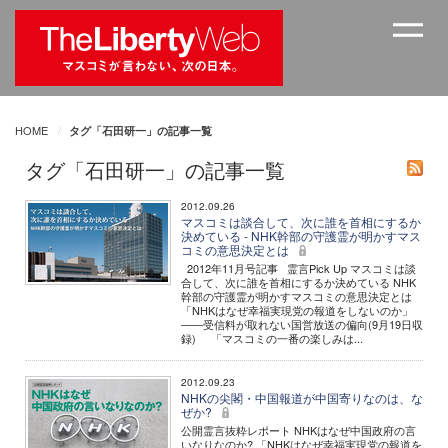
HOME
タグ「石田研一」の記事一覧
タグ「石田研一」の記事一覧
2012.09.26
マスコミは談合して、次に誰を首相にするか
決めている - NHK幹部の守護霊が明かすマス
コミの意思決定とは
2012年11月号記事 霊言Pick Up マスコミは談
合して、次に誰を首相にするか決めている NHK
幹部の守護霊が明かすマスコミの意思決定とは
「NHKはなぜ幸福実現党の報道をしないのか」
――受信料が取れない国営放送の偏向(9月19日収
録) 「マスコミの一番の楽しみは...
2012.09.23
NHKの尖閣・中国報道が中国寄りなのは、な
ぜか?
公開霊言抜粋レポート NHKはなぜ中国政府の言
いなりなのか? 「NHKはなぜ幸福実現党の報道を