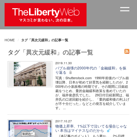
HOME
タグ「異次元緩和」の記事一覧
タグ「異次元緩和」の記事一覧
2019.11.30
バブル崩壊の2000年代の「金融緩和」を振
り返る
写真：Shutterstock.com 1990年前後のバブル崩
壊以降、日本が初めて好景気を経験したのが、2
000年の小泉政権の時期です。その期間に日銀総
裁をつとめ、量的金融緩和政策を進めていたの
が、福井俊彦氏でした。 29日付日経新聞は、福
井氏の口述回顧を紹介し、「量的緩和後の利上げ
が不十分だった」などとの発言を紹介していま
す。 ...
2017.10.27
物価上昇率、1%以下で泣いてる場合じゃな
い 本当はマイナスなのだから
《本記事のポイント》 もう夢か……2%目標