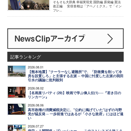
そもそも大辞典 幸福実現党 国防編 原発編 憲法
改正編 安倍首相は「アベノミクス」で「イン
フレ...
記事ランキング
2026.08.01
1
【熊本地震】"クーラーなし避難所"で、「防衛費を削って冷
房を設置しろ」と主張する左派 ─ 中国に忖度した左派の我田
引水の議論に批判殺到
2026.08.02
2
【名画座リバティ (29)】映画で学ぶ偉人伝(1)──『若き日の
リンカーン』
2026.08.06
3
高市政権の消費減税決定に、"公約に掲げていた"はずの与野
党が猛反発 ─ 一歩前進ではあるが「小さな政府」にはほど遠
い
2026.07.27
4
疲労・人間関係・プレッシャー……このストレスどう抜こう