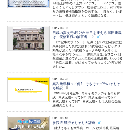
物価上昇率の「上方バイアス」 「バイアス」差
し引くとずっとデフレ 総務省は27日、2017年9
月の消費者物価指数を公表する。 恐らく、レポ
ートは「低迷続き」という結果になる...
2017.04.06
日銀の異次元緩和が4年目を迎える 黒田総裁
は、安倍政権の被害者！？
《本記事のポイント》 初期においては確実に効
果を発揮した異次元緩和 消費増税からピッタリ
効果が消えた 消費税ショックを取り戻そうと
様々な手を打つも…… 黒田東彦(はるひこ)・日
銀総裁が進めてきた大規模な金融緩和、いわゆる
「異次元緩和」が始まってからちょうど4年が経
過した...
2013.04.26
異次元緩和って何? - そもそモグラのそもそ
も解説
2013年6月号記事 そもそモグラのそもそも解
説 異次元緩和って何? 異次元緩和って何?
異次元緩和って何? 異次元緩和とは大胆な金融
緩和のこと &...
2013.04.13
参院選 経済そもそも大辞典
経済そもそも大辞典 ホーム 政策比較 経済編