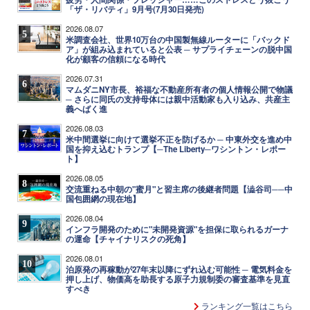
「ザ・リバティ」9月号(7月30日発売)
2026.08.07
5
米調査会社、世界10万台の中国製無線ルーターに「バックド
ア」が組み込まれていると公表 ─ サプライチェーンの脱中国
化が顧客の信頼になる時代
2026.07.31
6
マムダニNY市長、裕福な不動産所有者の個人情報公開で物議
─ さらに同氏の支持母体には親中活動家も入り込み、共産主
義へばく進
2026.08.03
7
米中間選挙に向けて選挙不正を防げるか ─ 中東外交を進め中
国を抑え込むトランプ【─The Liberty─ワシントン・レポー
ト】
2026.08.05
8
交流重ねる中朝の"蜜月"と習主席の後継者問題【澁谷司──中
国包囲網の現在地】
2026.08.04
9
インフラ開発のために"未開発資源"を担保に取られるガーナ
の運命【チャイナリスクの死角】
2026.08.01
10
泊原発の再稼動が27年末以降にずれ込む可能性 ─ 電気料金を
押し上げ、物価高を助長する原子力規制委の審査基準を見直
すべき
ランキング一覧はこちら