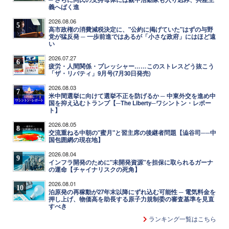
義へばく進
2026.08.06
5
高市政権の消費減税決定に、"公約に掲げていた"はずの与野
党が猛反発 ─ 一歩前進ではあるが「小さな政府」にはほど遠
い
2026.07.27
6
疲労・人間関係・プレッシャー……このストレスどう抜こう
「ザ・リバティ」9月号(7月30日発売)
2026.08.03
7
米中間選挙に向けて選挙不正を防げるか ─ 中東外交を進め中
国を抑え込むトランプ【─The Liberty─ワシントン・レポー
ト】
2026.08.05
8
交流重ねる中朝の"蜜月"と習主席の後継者問題【澁谷司──中
国包囲網の現在地】
2026.08.04
9
インフラ開発のために"未開発資源"を担保に取られるガーナ
の運命【チャイナリスクの死角】
2026.08.01
10
泊原発の再稼動が27年末以降にずれ込む可能性 ─ 電気料金を
押し上げ、物価高を助長する原子力規制委の審査基準を見直
すべき
ランキング一覧はこちら