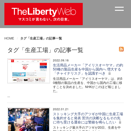
HOME
タグ「生産工場」の記事一覧
タグ「生産工場」の記事一覧
2022.09.16
生活用品メーカー「アイリスオーヤマ」の約
50種の製品生産を中国から国内へ 増大する
「チャイナリスク」を認識すべき
生活用品メーカー「アイリスオーヤマ」は、約5
0種類の製品の生産を、中国から国内の工場に移
すことを決めました。NHKがこのほど報じまし
た。
...
2022.01.21
ストッキング大手のアツギが中国に生産工場
を集約すると発表 苦渋の決断なるもその先
に待ち受ける運命には警鐘を鳴らしたい
ストッキング最大手のアツギが20日、生産を中