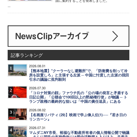
国に集約することを発表しました。
...
記事ランキング
2026.08.01
1
【熊本地震】"クーラーなし避難所"で、「防衛費を削って冷
房を設置しろ」と主張する左派 ─ 中国に忖度した左派の我田
引水の議論に批判殺到
2026.07.30
2
「コロナ対策の顔」ファウチ氏の「公の場の発言と矛盾する
日記公開」「公聴会で100回以上の黙秘権行使」が物議 ─ ト
ランプ政権の最終的な狙いは「中国の責任追及」にある
2026.08.02
3
【名画座リバティ (29)】映画で学ぶ偉人伝(1)──『若き日の
リンカーン』
2026.07.31
4
マムダニNY市長、裕福な不動産所有者の個人情報公開で物議
─ さらに同氏の支持母体には親中活動家も入り込み、共産主