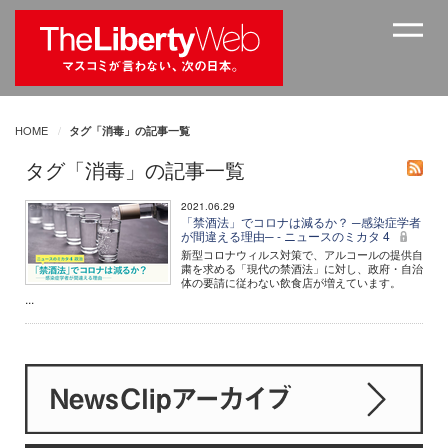
HOME
タグ「消毒」の記事一覧
タグ「消毒」の記事一覧
2021.06.29
「禁酒法」でコロナは減るか？ ─感染症学者
が間違える理由─ - ニュースのミカタ 4
新型コロナウィルス対策で、アルコールの提供自
粛を求める「現代の禁酒法」に対し、政府・自治
体の要請に従わない飲食店が増えています。
...