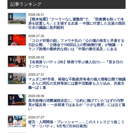
記事ランキング
2026.08.01
1
【熊本地震】"クーラーなし避難所"で、「防衛費を削って冷
房を設置しろ」と主張する左派 ─ 中国に忖度した左派の我田
引水の議論に批判殺到
2026.07.30
2
「コロナ対策の顔」ファウチ氏の「公の場の発言と矛盾する
日記公開」「公聴会で100回以上の黙秘権行使」が物議 ─ ト
ランプ政権の最終的な狙いは「中国の責任追及」にある
2026.08.02
3
【名画座リバティ (29)】映画で学ぶ偉人伝(1)──『若き日の
リンカーン』
2026.07.31
4
マムダニNY市長、裕福な不動産所有者の個人情報公開で物議
─ さらに同氏の支持母体には親中活動家も入り込み、共産主
義へばく進
2026.08.06
5
高市政権の消費減税決定に、"公約に掲げていた"はずの与野
党が猛反発 ─ 一歩前進ではあるが「小さな政府」にはほど遠
い
2026.07.27
6
疲労・人間関係・プレッシャー……このストレスどう抜こう
「ザ・リバティ」9月号(7月30日発売)