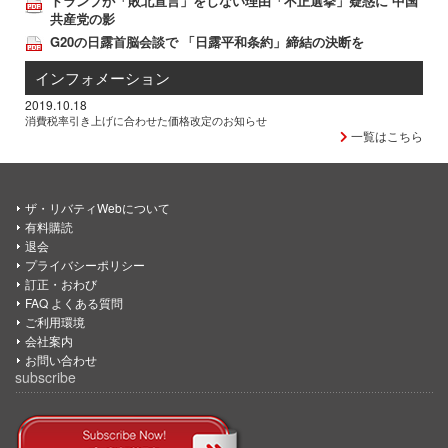
トランプが「敗北宣言」をしない理由「不正選挙」疑惑に 中国
共産党の影
G20の日露首脳会談で 「日露平和条約」締結の決断を
インフォメーション
2019.10.18
消費税率引き上げに合わせた価格改定のお知らせ
一覧はこちら
ザ・リバティWebについて
有料購読
退会
プライバシーポリシー
訂正・おわび
FAQ よくある質問
ご利用環境
会社案内
お問い合わせ
subscribe