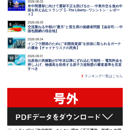
2026.08.03
7
米中間選挙に向けて選挙不正を防げるか ─ 中東外交を進め中
国を抑え込むトランプ【─The Liberty─ワシントン・レポー
ト】
2026.08.05
8
交流重ねる中朝の"蜜月"と習主席の後継者問題【澁谷司──中
国包囲網の現在地】
2026.08.04
9
インフラ開発のために"未開発資源"を担保に取られるガーナ
の運命【チャイナリスクの死角】
2026.08.01
10
泊原発の再稼動が27年末以降にずれ込む可能性 ─ 電気料金を
押し上げ、物価高を助長する原子力規制委の審査基準を見直
すべき
ランキング一覧はこちら