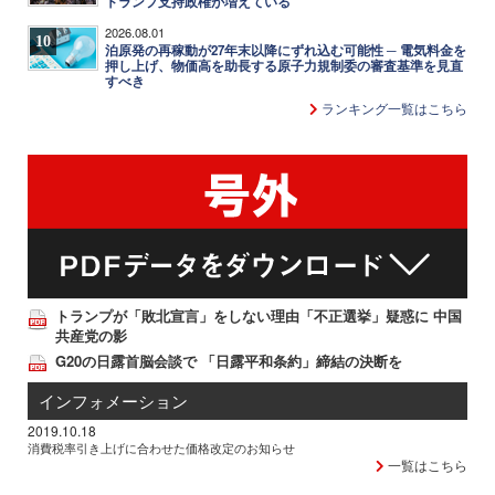
トランプ支持政権が増えている
2026.08.01
10
泊原発の再稼動が27年末以降にずれ込む可能性 ─ 電気料金を
押し上げ、物価高を助長する原子力規制委の審査基準を見直
すべき
ランキング一覧はこちら
トランプが「敗北宣言」をしない理由「不正選挙」疑惑に 中国
共産党の影
G20の日露首脳会談で 「日露平和条約」締結の決断を
インフォメーション
2019.10.18
消費税率引き上げに合わせた価格改定のお知らせ
一覧はこちら