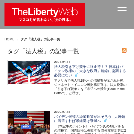
HOME
タグ「法人税」の記事一覧
タグ「法人税」の記事一覧
2021.04.11
法人税引き下げ競争に終止符！？ 日本はバ
イデン政権の「大きな政府」路線に協調する
必要はない
アメリカで法人税28%への増税案が示された後、
ジャネット・イエレン米財務長官は、法人税率の
「引き下げ競争」を「底辺への競争(Race to the
Bottom)」と呼び、
...
2020.07.18
バイデン候補の経済政策が出そろう : 大統領
に当選すれば米経済は衰退へ
《本記事のポイント》 バイデン氏の4兆ドルも
の増税で、国内回帰は失敗する 気候変動対策に2