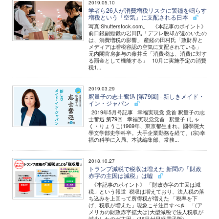
2019.05.10
学者ら26人が消費増税リスクに警鐘を鳴らす
増税という「空気」に支配される日本
写真:Shutterstock.com。 《本記事のポイント》
前日銀副総裁の岩田氏「デフレ脱却が遠のいたの
は、消費増税の影響」 産経の田村氏「政財界と
メディアは増税容認の空気に支配されている」
元内閣官房参与の藤井氏「消費税は、消費に対す
る罰金として機能する」 10月に実施予定の消費
税1...
2019.03.29
釈量子の志士奮迅 [第79回] - 新しきメイド・
イン・ジャパン
2019年5月号記事 幸福実現党 党首 釈量子の志
士奮迅 第79回 幸福実現党党首 釈量子 (しゃ
く・りょうこ)1969年、東京都生まれ。國學院大
學文学部史学科卒。大手企業勤務を経て、(宗)幸
福の科学に入局。本誌編集部、常務...
2018.10.27
トランプ減税で税収は増えた 新聞の「財政
赤字の主因は減税」は嘘
《本記事のポイント》 「財政赤字の主因は減
税」という報道 税収は増えており、法人税の落
ち込みを上回って所得税が増えた 「税率を下
げ、税収が増えた」現象こそ注目すべき 「(ア
メリカの財政赤字拡大は)大型減税で法人税収が
減少したのが主因」(16日付日経電子版) ...