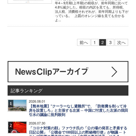
年4～9月期(上半期)の税収が、前年同期に比べて
4.8%減少した。税収の内訳を見ても、所得税、
法人税、消費税それぞれが、前年同期よりも下が
っている。 上図のオレンジ線を見ても分かる
よ...
前へ
1
2
3
次へ
記事ランキング
2026.08.01
1
【熊本地震】"クーラーなし避難所"で、「防衛費を削って冷
房を設置しろ」と主張する左派 ─ 中国に忖度した左派の我田
引水の議論に批判殺到
2026.07.30
2
「コロナ対策の顔」ファウチ氏の「公の場の発言と矛盾する
日記公開」「公聴会で100回以上の黙秘権行使」が物議 ─ ト