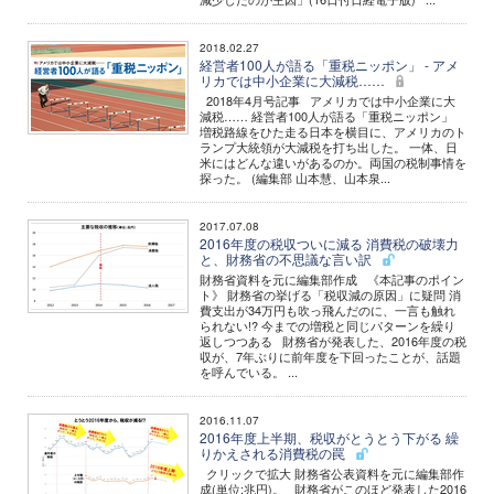
2018.02.27
経営者100人が語る「重税ニッポン」 - アメ
リカでは中小企業に大減税……
2018年4月号記事 アメリカでは中小企業に大
減税…… 経営者100人が語る「重税ニッポン」
増税路線をひた走る日本を横目に、アメリカのト
ランプ大統領が大減税を打ち出した。 一体、日
米にはどんな違いがあるのか。両国の税制事情を
探った。 (編集部 山本慧、山本泉...
2017.07.08
2016年度の税収ついに減る 消費税の破壊力
と、財務省の不思議な言い訳
財務省資料を元に編集部作成 《本記事のポイン
ト》 財務省の挙げる「税収減の原因」に疑問 消
費支出が34万円も吹っ飛んだのに、一言も触れ
られない!? 今までの増税と同じパターンを繰り
返しつつある 財務省が発表した、2016年度の税
収が、7年ぶりに前年度を下回ったことが、話題
を呼んでいる。 ...
2016.11.07
2016年度上半期、税収がとうとう下がる 繰
りかえされる消費税の罠
クリックで拡大 財務省公表資料を元に編集部作
成(単位:兆円)。 財務省がこのほど発表した2016