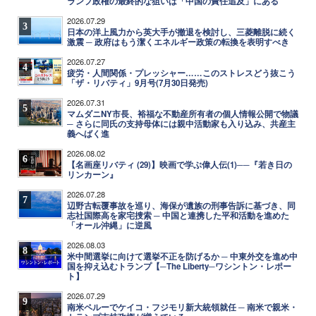
ランプ政権の最終的な狙いは「中国の責任追及」にある
2026.07.29
3
日本の洋上風力から英大手が撤退を検討し、三菱離脱に続く
激震 ─ 政府はもう潔くエネルギー政策の転換を表明すべき
2026.07.27
4
疲労・人間関係・プレッシャー……このストレスどう抜こう
「ザ・リバティ」9月号(7月30日発売)
2026.07.31
5
マムダニNY市長、裕福な不動産所有者の個人情報公開で物議
─ さらに同氏の支持母体には親中活動家も入り込み、共産主
義へばく進
2026.08.02
6
【名画座リバティ (29)】映画で学ぶ偉人伝(1)──『若き日の
リンカーン』
2026.07.28
7
辺野古転覆事故を巡り、海保が遺族の刑事告訴に基づき、同
志社国際高を家宅捜索 ─ 中国と連携した平和活動を進めた
「オール沖縄」に逆風
2026.08.03
8
米中間選挙に向けて選挙不正を防げるか ─ 中東外交を進め中
国を抑え込むトランプ【─The Liberty─ワシントン・レポー
ト】
2026.07.29
9
南米ペルーでケイコ・フジモリ新大統領就任 ─ 南米で親米・