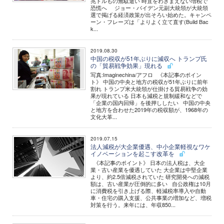
兆ドルもの無駄遣い 時宜をわきまえない増税で
恐慌へ ジョー・バイデン元副大統領が大統領
選で掲げる経済政策が出そろい始めた。キャンペ
ーン・フレーズは「よりよく立て直す(Build Bac
k...
2019.08.30
中国の税収が51年ぶりに減収へ トランプ氏
の「貿易戦争効果」現れる
写真:Imaginechina/アフロ 《本記事のポイン
ト》 中国の中央と地方の税収が51年ぶりに前年
割れ トランプ米大統領が仕掛ける貿易戦争の効
果が現れている 日本も減税と規制緩和などで
「企業の国内回帰」を後押ししたい 中国の中央
と地方を合わせた2019年の税収額が、1968年の
文化大革...
2019.07.15
法人減税が大企業優遇、中小企業軽視なワケ
イノベーションを起こす改革を
《本記事のポイント》 日本の法人税は、大企
業・古い産業を優遇していた 大企業は中堅企業
より、約2.5倍減税されていた 研究開発への減税
額は、古い産業が圧倒的に多い 自公政権は10月
に消費税を引き上げる際、軽減税率導入や自動
車・住宅の購入支援、公共事業の増加など、増税
対策を行う。来年には、年収850...