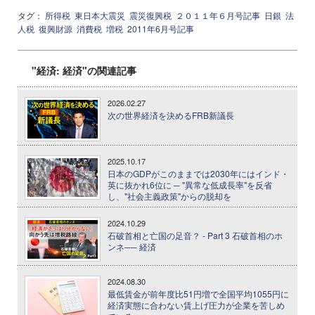
タグ：
所得税
東日本大震災
震災復興税
２０１１年６月号記事
日銀
法
人税
復興財源
消費税
増税
2011年6月号記事
"経済: 経済"の関連記事
2026.02.27
次の世界経済を決めるFRB新議長
2025.10.17
日本のGDPがこのままでは2030年にはインド・
英に抜かれ6位に ─ "異常な低成長率"を反省
し、"社会主義政策"からの脱却を
2024.10.29
石破首相と亡国の足音？ - Part 3 石破首相のホ
ンネ── 経済
2024.08.30
最低賃金が前年度比51円増で全国平均1055円に
経済実態に合わない賃上げ圧力が企業を苦しめ