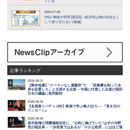
ている
2024.07.29
HSU 神様の学問 [第2回] - 経済学は神の存在なく
して成り立たない(後編)
記事ランキング
2026.08.01
1
【熊本地震】"クーラーなし避難所"で、「防衛費を削って冷
房を設置しろ」と主張する左派 ─ 中国に忖度した左派の我田
引水の議論に批判殺到
2026.08.02
2
【名画座リバティ (29)】映画で学ぶ偉人伝(1)──『若き日の
リンカーン』
2026.08.06
3
高市政権の消費減税決定に、"公約に掲げていた"はずの与野
党が猛反発 ─ 一歩前進ではあるが「小さな政府」にはほど遠