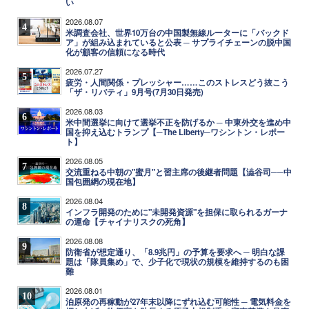
い
2026.08.07
4
米調査会社、世界10万台の中国製無線ルーターに「バックド
ア」が組み込まれていると公表 ─ サプライチェーンの脱中国
化が顧客の信頼になる時代
2026.07.27
5
疲労・人間関係・プレッシャー……このストレスどう抜こう
「ザ・リバティ」9月号(7月30日発売)
2026.08.03
6
米中間選挙に向けて選挙不正を防げるか ─ 中東外交を進め中
国を抑え込むトランプ【─The Liberty─ワシントン・レポー
ト】
2026.08.05
7
交流重ねる中朝の"蜜月"と習主席の後継者問題【澁谷司──中
国包囲網の現在地】
2026.08.04
8
インフラ開発のために"未開発資源"を担保に取られるガーナ
の運命【チャイナリスクの死角】
2026.08.08
9
防衛省が想定通り、「8.9兆円」の予算を要求へ ─ 明白な課
題は「隊員集め」で、少子化で現状の規模を維持するのも困
難
2026.08.01
10
泊原発の再稼動が27年末以降にずれ込む可能性 ─ 電気料金を