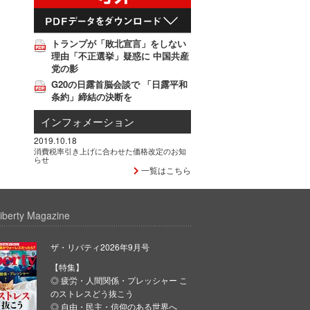
トランプが「敗北宣言」をしない
理由「不正選挙」疑惑に 中国共産
党の影
G20の日露首脳会談で 「日露平和
条約」締結の決断を
インフォメーション
2019.10.18
消費税率引き上げに合わせた価格改定のお知
らせ
一覧はこちら
iberty Magazine
ザ・リバティ2026年9月号
【特集】
◎ 疲労・人間関係・プレッシャー こ
のストレスどう抜こう
◎ 自由・民主・信仰のある世界へ