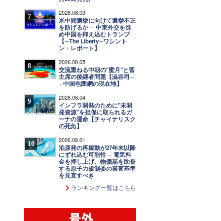
2026.08.03
7
米中間選挙に向けて選挙不正
を防げるか ─ 中東外交を進
め中国を抑え込むトランプ
【─The Liberty─ワシント
ン・レポート】
2026.08.05
8
交流重ねる中朝の"蜜月"と習
主席の後継者問題【澁谷司─
─中国包囲網の現在地】
2026.08.04
9
インフラ開発のために"未開
発資源"を担保に取られるガ
ーナの運命【チャイナリスク
の死角】
2026.08.01
10
泊原発の再稼動が27年末以降
にずれ込む可能性 ─ 電気料
金を押し上げ、物価高を助長
する原子力規制委の審査基準
を見直すべき
ランキング一覧はこちら