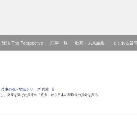
隆法 The Perspective
記事一覧
動画・未来編集
よくある質
兵庫の魂 - 地域シリーズ 兵庫
興し、発展を遂げた兵庫の「底力」から日本の舵取りの指針を探る。