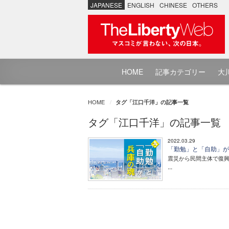
JAPANESE
ENGLISH
CHINESE
OTHERS
HOME
記事カテゴリー
大川
HOME
タグ「江口千洋」の記事一覧
タグ「江口千洋」の記事一覧
2022.03.29
「勤勉」と「自助」が 
震災から民間主体で復
...