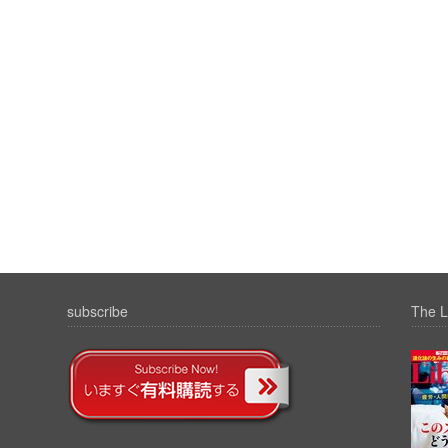
subscribe
The L