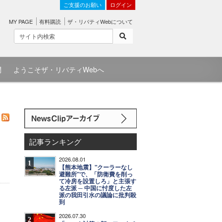
ご支援のお願い
ログイン
MY PAGE
有料購読
ザ・リバティWebについて
問
ようこそザ・リバティWebへ
記事ランキング
2026.08.01
1
【熊本地震】"クーラーなし
避難所"で、「防衛費を削っ
て冷房を設置しろ」と主張す
る左派 ─ 中国に忖度した左
派の我田引水の議論に批判殺
到
2026.07.30
2