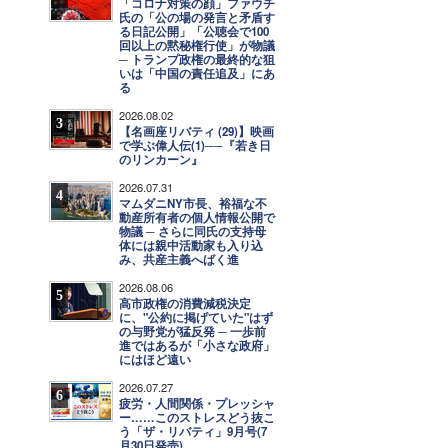
「コロナ対策の顔」ファウチ
氏の「公の場の発言と矛盾す
る日記公開」「公聴会で100
回以上の黙秘権行使」が物議
─ トランプ政権の最終的な狙
いは「中国の責任追及」にあ
る
2026.08.02
3
【名画座リバティ (29)】映画
で学ぶ偉人伝(1)──『若き日
のリンカーン』
2026.07.31
4
マムダニNY市長、裕福な不
動産所有者の個人情報公開で
物議 ─ さらに同氏の支持母
体には親中活動家も入り込
み、共産主義へばく進
2026.08.06
5
高市政権の消費減税決定
に、"公約に掲げていた"はず
の与野党が猛反発 ─ 一歩前
進ではあるが「小さな政府」
にはほど遠い
2026.07.27
6
疲労・人間関係・プレッシャ
ー……このストレスどう抜こ
う「ザ・リバティ」9月号(7
月30日発売)