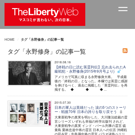
HOME
タグ「永野修身」の記事一覧
タグ「永野修身」の記事一覧
2018.08.16
【終戦の日に読む英霊列伝】忘れ去られたA
級戦犯・永野修身(2015年9月号より)
アメリカで写真に収まる永野修身大将。 平成最
後の「終戦の日」となった。本欄では英霊に感謝
を捧げるべく、過去に掲載した「英霊列伝」を再
掲する。 ◆ ◆ ◆ ...
2015.07.30
日本の軍人は英雄だった 涙の5つのストーリ
ー - 戦後70年 日本の誇りを取り戻そう
大東亜戦争の真実を明かした、大川隆法総裁の霊
言シリーズ いずれも幸福の科学出版刊 されど、
大東亜戦争の真実 インド・パール判事の霊言 硫
黄島 栗林忠道中将の霊言 日本人への伝言 沖縄戦
の司令官・牛島満中将の霊言 パラオ諸島ペリリ