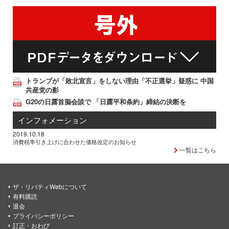
トランプが「敗北宣言」をしない理由「不正選挙」疑惑に 中国
共産党の影
G20の日露首脳会談で 「日露平和条約」締結の決断を
インフォメーション
2019.10.18
消費税率引き上げに合わせた価格改定のお知らせ
一覧はこちら
ザ・リバティWebについて
有料購読
退会
プライバシーポリシー
訂正・おわび