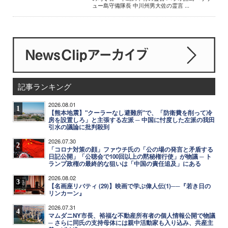
ュー島守備隊長 中川州男大佐の霊言 ...
記事ランキング
2026.08.01
1
【熊本地震】"クーラーなし避難所"で、「防衛費を削って冷
房を設置しろ」と主張する左派 ─ 中国に忖度した左派の我田
引水の議論に批判殺到
2026.07.30
2
「コロナ対策の顔」ファウチ氏の「公の場の発言と矛盾する
日記公開」「公聴会で100回以上の黙秘権行使」が物議 ─ ト
ランプ政権の最終的な狙いは「中国の責任追及」にある
2026.08.02
3
【名画座リバティ (29)】映画で学ぶ偉人伝(1)──『若き日の
リンカーン』
2026.07.31
4
マムダニNY市長、裕福な不動産所有者の個人情報公開で物議
─ さらに同氏の支持母体には親中活動家も入り込み、共産主