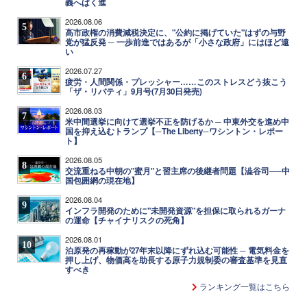
義へばく進
2026.08.06
5
高市政権の消費減税決定に、"公約に掲げていた"はずの与野
党が猛反発 ─ 一歩前進ではあるが「小さな政府」にはほど遠
い
2026.07.27
6
疲労・人間関係・プレッシャー……このストレスどう抜こう
「ザ・リバティ」9月号(7月30日発売)
2026.08.03
7
米中間選挙に向けて選挙不正を防げるか ─ 中東外交を進め中
国を抑え込むトランプ【─The Liberty─ワシントン・レポー
ト】
2026.08.05
8
交流重ねる中朝の"蜜月"と習主席の後継者問題【澁谷司──中
国包囲網の現在地】
2026.08.04
9
インフラ開発のために"未開発資源"を担保に取られるガーナ
の運命【チャイナリスクの死角】
2026.08.01
10
泊原発の再稼動が27年末以降にずれ込む可能性 ─ 電気料金を
押し上げ、物価高を助長する原子力規制委の審査基準を見直
すべき
ランキング一覧はこちら