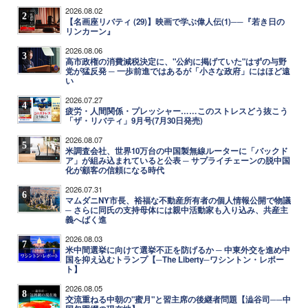
2026.08.02
2
【名画座リバティ (29)】映画で学ぶ偉人伝(1)──『若き日の
リンカーン』
2026.08.06
3
高市政権の消費減税決定に、"公約に掲げていた"はずの与野
党が猛反発 ─ 一歩前進ではあるが「小さな政府」にはほど遠
い
2026.07.27
4
疲労・人間関係・プレッシャー……このストレスどう抜こう
「ザ・リバティ」9月号(7月30日発売)
2026.08.07
5
米調査会社、世界10万台の中国製無線ルーターに「バックド
ア」が組み込まれていると公表 ─ サプライチェーンの脱中国
化が顧客の信頼になる時代
2026.07.31
6
マムダニNY市長、裕福な不動産所有者の個人情報公開で物議
─ さらに同氏の支持母体には親中活動家も入り込み、共産主
義へばく進
2026.08.03
7
米中間選挙に向けて選挙不正を防げるか ─ 中東外交を進め中
国を抑え込むトランプ【─The Liberty─ワシントン・レポー
ト】
2026.08.05
8
交流重ねる中朝の"蜜月"と習主席の後継者問題【澁谷司──中