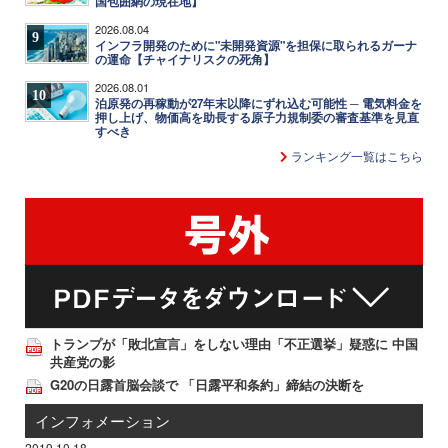
国包囲網の現在地】
2026.08.04
9
インフラ開発のために"未開発資源"を担保に取られるガーナ
の運命【チャイナリスクの死角】
2026.08.01
10
泊原発の再稼動が27年末以降にずれ込む可能性 ─ 電気料金を
押し上げ、物価高を助長する原子力規制委の審査基準を見直
すべき
ランキング一覧はこちら
トランプが「敗北宣言」をしない理由「不正選挙」疑惑に 中国
共産党の影
G20の日露首脳会談で 「日露平和条約」締結の決断を
インフォメーション
2019.10.18