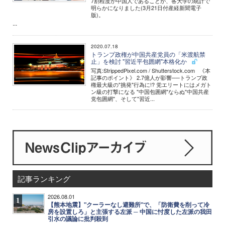
7割程度が中国人であることが、各大学の統計で
明らかになりました(3月21日付産経新聞電子
版)。
...
2020.07.18
トランプ政権が中国共産党員の「米渡航禁
止」を検討 "習近平包囲網"本格化か
写真:StrippedPixel.com / Shutterstock.com 《本
記事のポイント》 2.7億人が影響──トランプ政
権最大級の"挑発"行為に!? 党エリートにはメガト
ン級の打撃になる "中国包囲網"ならぬ"中国共産
党包囲網"、そして"習近...
記事ランキング
2026.08.01
1
【熊本地震】"クーラーなし避難所"で、「防衛費を削って冷
房を設置しろ」と主張する左派 ─ 中国に忖度した左派の我田
引水の議論に批判殺到