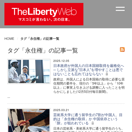
HOME
タグ「永住権」の記事一覧
タグ「永住権」の記事一覧
2025.12.05
日本政府が外国人の日本国籍取得を厳格化へ
─ しかし立派な"日本人"を増やすことは悪で
はないことも忘れてはならない
政府は、外国人による日本国籍の取得に必要な居
住期間の要件を、現行の「5年以上」から「10年
以上」に事実上引き上げる調整に入ったことを明
らかにしました(12月5日付毎日新聞)。
...
2025.03.21
芸術系大学に通う留学生の7割が中国人、目
的は「永住権の取得」か 中国依存という
「隙」が狙われている
日本の芸術系・美術系大学に通う留学生のうち、