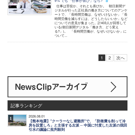
9% でも「仕事が喜び」なら?
仕事は苦役か、それとも喜びか。 朝日新聞デ
ジタルが行った正社員の働き方についてのアンケ
ートで、「長時間労働は、なぜいけないか」「長
時間労働を減らすには、どうしたらいいか」など
についての意見が集まった。計403人が回答して
いる(朝日新聞デジタル「働き方、どう変え
る?」)。 「長時間労働が、なぜいけないか」に
ついて...
1
2
次へ
記事ランキング
2026.08.01
1
【熊本地震】"クーラーなし避難所"で、「防衛費を削って冷
房を設置しろ」と主張する左派 ─ 中国に忖度した左派の我田
引水の議論に批判殺到