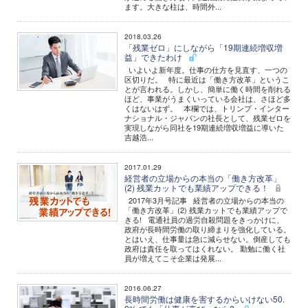
ます。大きな柱は、時間外...
2018.03.26
「残業ゼロ」にしながら「19期連続増収増
益」できたわけ
いよいよ新年度。仕事の仕方を見直す、一つの
区切りだ。 特に最近は「働き方改革」というこ
とが言われる。しかし、簡単に働く時間を削れる
ほど、事業がうまくいっている会社は、さほど多
くはないはず。 本欄では、トリンプ・インター
ナショナル・ジャパンの社長として、残業ゼロを
実現しながら同社を19期連続増収増益に導いた
吉越浩...
2017.01.29
経営者の立場からの本当の「働き方改革」
(2) 残業カットでも業績アップできる！
2017年3月号記事 経営者の立場からの本当の
「働き方改革」(2) 残業カットでも業績アップで
きる! 電通社員の過労自殺問題をきっかけに、
政府が長時間労働の取り締まりを強化している。
とはいえ、仕事量は急に減らせない。倒産しても
政府は責任を取ってはくれない。 勤勉に働く社
員が増えてこそ企業は発展...
2016.06.27
長時間労働は健康を害するからいけない50.