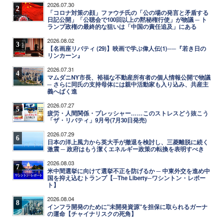
2026.07.30
2
「コロナ対策の顔」ファウチ氏の「公の場の発言と矛盾する
日記公開」「公聴会で100回以上の黙秘権行使」が物議 ─ ト
ランプ政権の最終的な狙いは「中国の責任追及」にある
2026.08.02
3
【名画座リバティ (29)】映画で学ぶ偉人伝(1)──『若き日の
リンカーン』
2026.07.31
4
マムダニNY市長、裕福な不動産所有者の個人情報公開で物議
─ さらに同氏の支持母体には親中活動家も入り込み、共産主
義へばく進
2026.07.27
5
疲労・人間関係・プレッシャー……このストレスどう抜こう
「ザ・リバティ」9月号(7月30日発売)
2026.07.29
6
日本の洋上風力から英大手が撤退を検討し、三菱離脱に続く
激震 ─ 政府はもう潔くエネルギー政策の転換を表明すべき
2026.08.03
7
米中間選挙に向けて選挙不正を防げるか ─ 中東外交を進め中
国を抑え込むトランプ【─The Liberty─ワシントン・レポー
ト】
2026.08.04
8
インフラ開発のために"未開発資源"を担保に取られるガーナ
の運命【チャイナリスクの死角】