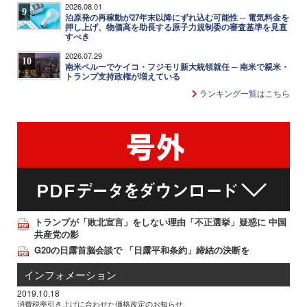
2026.08.01
9
泊原発の再稼動が27年末以降にずれ込む可能性 ─ 電気料金を
押し上げ、物価高を助長する原子力規制委の審査基準を見直
すべき
2026.07.29
10
南米ペルーでケイコ・フジモリ新大統領就任 ─ 南米で親米・
トランプ支持政権が増えている
ランキング一覧はこちら
トランプが「敗北宣言」をしない理由「不正選挙」疑惑に 中国
共産党の影
G20の日露首脳会談で 「日露平和条約」締結の決断を
インフォメーション
2019.10.18
消費税率引き上げに合わせた価格改定のお知らせ