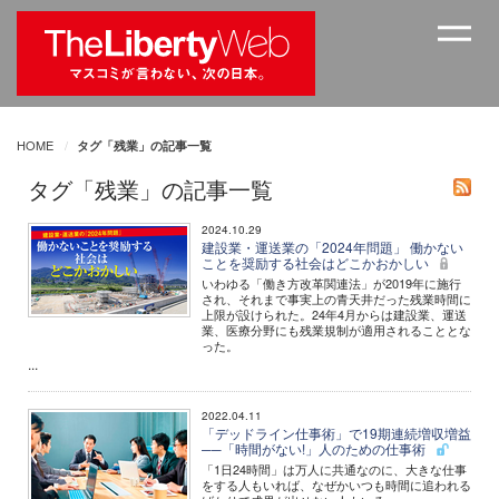
HOME
タグ「残業」の記事一覧
タグ「残業」の記事一覧
2024.10.29
建設業・運送業の「2024年問題」 働かない
ことを奨励する社会はどこかおかしい
いわゆる「働き方改革関連法」が2019年に施行
され、それまで事実上の青天井だった残業時間に
上限が設けられた。24年4月からは建設業、運送
業、医療分野にも残業規制が適用されることとな
った。
...
2022.04.11
「デッドライン仕事術」で19期連続増収増益
──「時間がない!」人のための仕事術
「1日24時間」は万人に共通なのに、大きな仕事
をする人もいれば、なぜかいつも時間に追われる