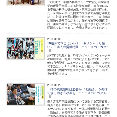
大川隆法・幸福の科学グループ総裁と幸福実現
党の釈量子党首による対談が30日、東京都にあ
る幸福の科学の研修施設・東京正心館で行われ
た。全国から集った同党の支援者で会場は満員と
なり、対談は全国に同時中継された。 大川総裁
は軽快な語り口ながらも、働き方改革や消費増
税、実現の見通しがつかない憲法改正など政治の
問題点を鋭く指摘し、会場は熱気に包まれた...
2019.03.30
10連休で本当にいい？ 「ギリシャより短
い」日本人の労働時間 - ニュースのミカタ 1
旅行客で混雑する、昨年のゴールデンウィーク中
の羽田空港。写真：つのだよしお/アフロ。 201
9年5月号記事 ニュースのミカタ 1 政治 10連休
で本当にいい? 「ギリシャより短い」日本人の労
働時間 異例の大型連休がやってきます。 新天
皇が即位する...
2018.05.29
一律の残業規制は必要か 「勤勉さ」を発揮
できる働き方改革を - ニュースのミカタ 4
働き方改革関連法案について説明する安倍首相。
写真：毎日新聞社/アフロ 2018年7月号記事 ニ
ュースのミカタ 4 政治 一律の残業規制は必要か
「勤勉さ」を発揮できる働き方改革を 安倍政権
が進める働き方改革関連法案に注目が集まってい