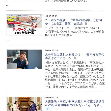
ばかりで成果が出せない人もいる。
...
2022.01.28
ニッポンの無駄！ 『減量の経済学』とは何
か - 〔ムダ2〕 書類・会議編
テレワークによって、「会社に来ているだけ
で"仕事をしていなかった人"がいた」ことが顕在
化してきたと言われる。
...
2019.12.21
人を本当に疲れさせるのは……働き方改革の
本質はどこにあるか
働き方改革として、「残業規制」「有休消化の
義務化」などが政府主導で進められています。し
かし、仕事の現場からは、疑問の声が上がり続け
ているのが実情です。 例えば、会社としてやる
べき仕事量が減らないため、残業の代わりとなる
早朝出勤、あるいは仕事の持ち帰りにつながって
いる、というものです。デスクワークが多い企業
では、業務そのものや会議の削減が推進...
2019.03.31
大川隆法・幸福の科学総裁と幸福実現党党首
が対談 立党10年目のブレない「志」を語る