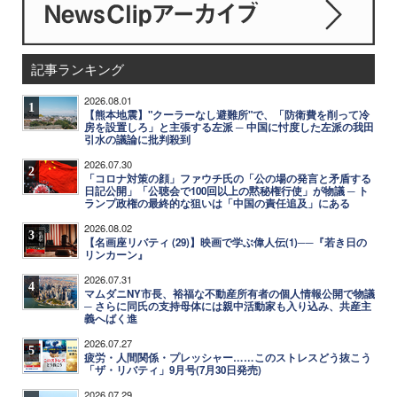
記事ランキング
2026.08.01
1
【熊本地震】"クーラーなし避難所"で、「防衛費を削って冷
房を設置しろ」と主張する左派 ─ 中国に忖度した左派の我田
引水の議論に批判殺到
2026.07.30
2
「コロナ対策の顔」ファウチ氏の「公の場の発言と矛盾する
日記公開」「公聴会で100回以上の黙秘権行使」が物議 ─ ト
ランプ政権の最終的な狙いは「中国の責任追及」にある
2026.08.02
3
【名画座リバティ (29)】映画で学ぶ偉人伝(1)──『若き日の
リンカーン』
2026.07.31
4
マムダニNY市長、裕福な不動産所有者の個人情報公開で物議
─ さらに同氏の支持母体には親中活動家も入り込み、共産主
義へばく進
2026.07.27
5
疲労・人間関係・プレッシャー……このストレスどう抜こう
「ザ・リバティ」9月号(7月30日発売)
2026.07.29