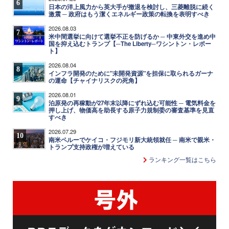
6
日本の洋上風力から英大手が撤退を検討し、三菱離脱に続く
激震 ─ 政府はもう潔くエネルギー政策の転換を表明すべき
2026.08.03
7
米中間選挙に向けて選挙不正を防げるか ─ 中東外交を進め中
国を抑え込むトランプ【─The Liberty─ワシントン・レポー
ト】
2026.08.04
8
インフラ開発のために"未開発資源"を担保に取られるガーナ
の運命【チャイナリスクの死角】
2026.08.01
9
泊原発の再稼動が27年末以降にずれ込む可能性 ─ 電気料金を
押し上げ、物価高を助長する原子力規制委の審査基準を見直
すべき
2026.07.29
10
南米ペルーでケイコ・フジモリ新大統領就任 ─ 南米で親米・
トランプ支持政権が増えている
ランキング一覧はこちら