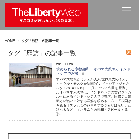
HOME
タグ「歴訪」の記事一覧
タグ「歴訪」の記事一覧
2010.11.26
求められる宗教融和―オバマ大統領がインド
ネシアで演説
オバマ大統領とミシェル夫人 世界最大のイステ
ィクラル・モスクを訪問(インドネシア・ジャカ
ルタ：2010/11/10) 11月にアジア各国を歴訪し
たオバマ米大統領は、インドネシアの首都ジャカ
ルタにあるインドネシア大学で講演。国際テロ組
織との戦いに対する理解を求める一方、「米国は
今後もイスラムとの戦争をするつもりはない」と
述べるなど、イスラムとの融和をアピールする
形...