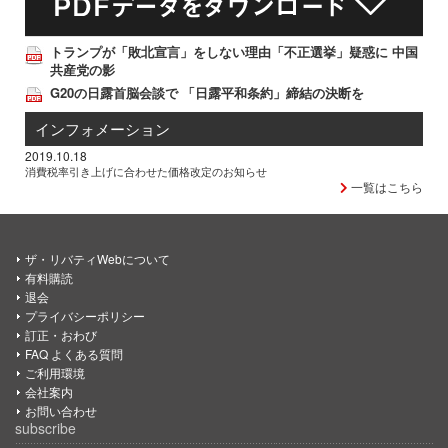
トランプが「敗北宣言」をしない理由「不正選挙」疑惑に 中国
共産党の影
G20の日露首脳会談で 「日露平和条約」締結の決断を
インフォメーション
2019.10.18
消費税率引き上げに合わせた価格改定のお知らせ
一覧はこちら
ザ・リバティWebについて
有料購読
退会
プライバシーポリシー
訂正・おわび
FAQ よくある質問
ご利用環境
会社案内
お問い合わせ
subscribe