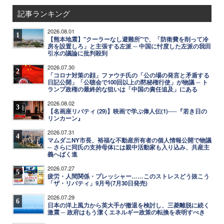
記事ランキング
2026.08.01
1
【熊本地震】"クーラーなし避難所"で、「防衛費を削って冷
房を設置しろ」と主張する左派 ─ 中国に忖度した左派の我田
引水の議論に批判殺到
2026.07.30
2
「コロナ対策の顔」ファウチ氏の「公の場の発言と矛盾する
日記公開」「公聴会で100回以上の黙秘権行使」が物議 ─ ト
ランプ政権の最終的な狙いは「中国の責任追及」にある
2026.08.02
3
【名画座リバティ (29)】映画で学ぶ偉人伝(1)──『若き日の
リンカーン』
2026.07.31
4
マムダニNY市長、裕福な不動産所有者の個人情報公開で物議
─ さらに同氏の支持母体には親中活動家も入り込み、共産主
義へばく進
2026.07.27
5
疲労・人間関係・プレッシャー……このストレスどう抜こう
「ザ・リバティ」9月号(7月30日発売)
2026.07.29
6
日本の洋上風力から英大手が撤退を検討し、三菱離脱に続く
激震 ─ 政府はもう潔くエネルギー政策の転換を表明すべき