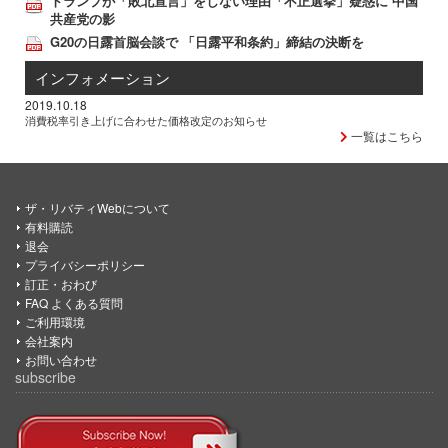
トランプが「敗北宣言」をしない理由「不正選挙」疑惑に 中国
共産党の影
G20の日露首脳会談で 「日露平和条約」締結の決断を
インフォメーション
2019.10.18
消費税率引き上げに合わせた価格改定のお知らせ
一覧はこちら
ザ・リバティWebについて
有料購読
退会
プライバシーポリシー
訂正・おわび
FAQ よくある質問
ご利用環境
会社案内
お問い合わせ
subscribe