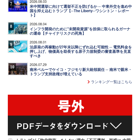
2026.08.03
7
米中間選挙に向けて選挙不正を防げるか ─ 中東外交を進め中
国を抑え込むトランプ【─The Liberty─ワシントン・レポー
ト】
2026.08.04
8
インフラ開発のために"未開発資源"を担保に取られるガーナ
の運命【チャイナリスクの死角】
2026.08.01
9
泊原発の再稼動が27年末以降にずれ込む可能性 ─ 電気料金を
押し上げ、物価高を助長する原子力規制委の審査基準を見直
すべき
2026.07.29
10
南米ペルーでケイコ・フジモリ新大統領就任 ─ 南米で親米・
トランプ支持政権が増えている
ランキング一覧はこちら