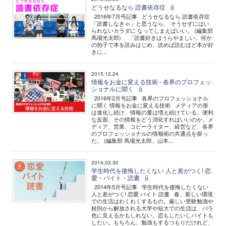
どうせなるなら 読書依存症
2016年7月号記事 どうせなるなら 読書依存症
「読書しなきゃ」と思うなら、 そうせずにはい
られないカラダに なってしまえばいい。 (編集部
馬場光太郎) 「読書好きはうらやましい。何か
の拍子で本を読みはじめ、読めば読むほど本が好
きに...
2015.12.24
情報をお金に変える技術 - 各界のプロフェッ
ショナルに聞く
2016年2月号記事 各界のプロフェッショナル
に聞く 情報をお金に変える技術 メディアの形
は進化し続け、情報の量は増え続けている。便利
な反面、その情報をどう消化すればいいのか。メ
ディア、営業、コピーライター、経営など、各界
のプロフェッショナルの情報術の共通点を探っ
た。 (編集部 馬場光太郎、山本...
2014.03.30
学生時代を後悔したくない 人と差がつく! 恋
愛・バイト・読書
2014年5月号記事 学生時代を後悔したくない
人と差がつく! 恋愛 バイト 読書 春、新しい環境
での生活はわくわくするもの。厳しい受験勉強や
校則から解放される大学や短大での生活は、バラ
色に見えるかもしれない。恋もしたいしバイトも
したい。もちろん、勉強もするつもりだけれど、