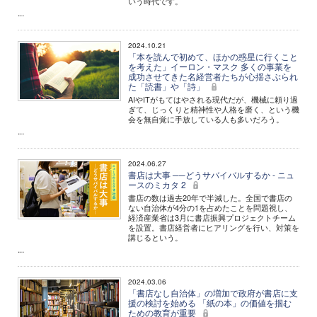
いう時代です。
...
2024.10.21
「本を読んで初めて、ほかの惑星に行くこと
を考えた」イーロン・マスク 多くの事業を
成功させてきた名経営者たちが心揺さぶられ
た「読書」や「詩」
AIやITがもてはやされる現代だが、機械に頼り過
ぎて、じっくりと精神性や人格を磨く、という機
会を無自覚に手放している人も多いだろう。
...
2024.06.27
書店は大事 ──どうサバイバルするか - ニュ
ースのミカタ 2
書店の数は過去20年で半減した。全国で書店の
ない自治体が4分の1を占めたことを問題視し、
経済産業省は3月に書店振興プロジェクトチーム
を設置。書店経営者にヒアリングを行い、対策を
講じるという。
...
2024.03.06
「書店なし自治体」の増加で政府が書店に支
援の検討を始める 「紙の本」の価値を掴む
ための教育が重要