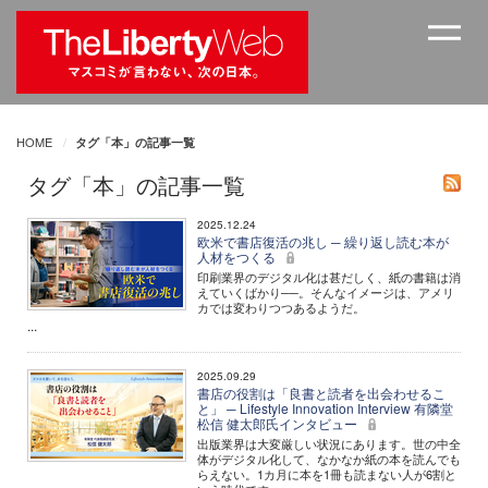
HOME
タグ「本」の記事一覧
タグ「本」の記事一覧
2025.12.24
欧米で書店復活の兆し ─ 繰り返し読む本が
人材をつくる
印刷業界のデジタル化は甚だしく、紙の書籍は消
えていくばかり──。そんなイメージは、アメリ
カでは変わりつつあるようだ。
...
2025.09.29
書店の役割は「良書と読者を出会わせるこ
と」 ─ Lifestyle Innovation Interview 有隣堂
松信 健太郎氏インタビュー
出版業界は大変厳しい状況にあります。世の中全
体がデジタル化して、なかなか紙の本を読んでも
らえない。1カ月に本を1冊も読まない人が6割と