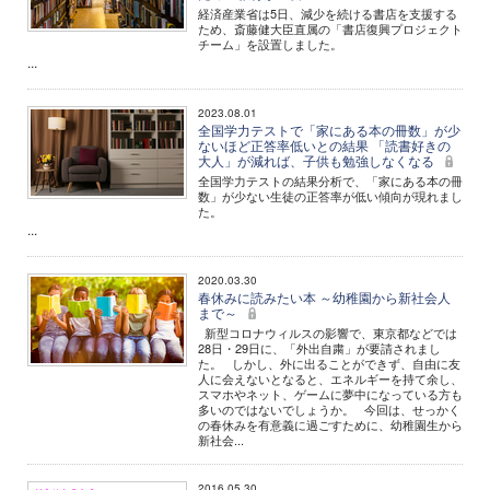
経済産業省は5日、減少を続ける書店を支援する
ため、斎藤健大臣直属の「書店復興プロジェクト
チーム」を設置しました。
...
2023.08.01
全国学力テストで「家にある本の冊数」が少
ないほど正答率低いとの結果 「読書好きの
大人」が減れば、子供も勉強しなくなる
全国学力テストの結果分析で、「家にある本の冊
数」が少ない生徒の正答率が低い傾向が現れまし
た。
...
2020.03.30
春休みに読みたい本 ～幼稚園から新社会人
まで～
新型コロナウィルスの影響で、東京都などでは
28日・29日に、「外出自粛」が要請されまし
た。 しかし、外に出ることができず、自由に友
人に会えないとなると、エネルギーを持て余し、
スマホやネット、ゲームに夢中になっている方も
多いのではないでしょうか。 今回は、せっかく
の春休みを有意義に過ごすために、幼稚園生から
新社会...
2016.05.30