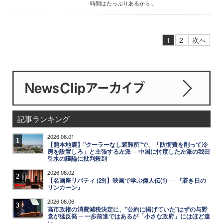
時間はたっぷりあるから...
1
2
次へ
記事ランキング
2026.08.01
1
【熊本地震】"クーラーなし避難所"で、「防衛費を削って冷
房を設置しろ」と主張する左派 ─ 中国に忖度した左派の我田
引水の議論に批判殺到
2026.08.02
2
【名画座リバティ (29)】映画で学ぶ偉人伝(1)──『若き日の
リンカーン』
2026.08.06
3
高市政権の消費減税決定に、"公約に掲げていた"はずの与野
党が猛反発 ─ 一歩前進ではあるが「小さな政府」にはほど遠