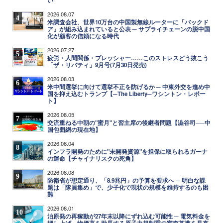
い
2026.08.07
4
米調査会社、世界10万台の中国製無線ルーターに「バックド
ア」が組み込まれていると公表 ─ サプライチェーンの脱中国
化が顧客の信頼になる時代
2026.07.27
5
疲労・人間関係・プレッシャー……このストレスどう抜こう
「ザ・リバティ」9月号(7月30日発売)
2026.08.03
6
米中間選挙に向けて選挙不正を防げるか ─ 中東外交を進め中
国を抑え込むトランプ【─The Liberty─ワシントン・レポー
ト】
2026.08.05
7
交流重ねる中朝の"蜜月"と習主席の後継者問題【澁谷司──中
国包囲網の現在地】
2026.08.04
8
インフラ開発のために"未開発資源"を担保に取られるガーナ
の運命【チャイナリスクの死角】
2026.08.08
9
防衛省が想定通り、「8.9兆円」の予算を要求へ ─ 明白な課
題は「隊員集め」で、少子化で現状の規模を維持するのも困
難
2026.08.01
10
泊原発の再稼動が27年末以降にずれ込む可能性 ─ 電気料金を