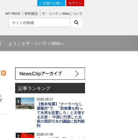
ご支援のお願い
ログイン
MY PAGE
有料購読
ザ・リバティWebについて
問
ようこそザ・リバティWebへ
記事ランキング
大
2026.08.01
す
1
【熊本地震】"クーラーなし
避難所"で、「防衛費を削っ
て冷房を設置しろ」と主張す
る左派 ─ 中国に忖度した左
派の我田引水の議論に批判殺
到
2026.07.30
2