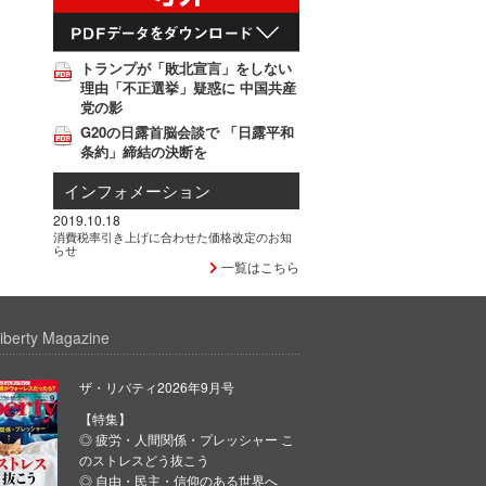
トランプが「敗北宣言」をしない
理由「不正選挙」疑惑に 中国共産
党の影
G20の日露首脳会談で 「日露平和
条約」締結の決断を
インフォメーション
2019.10.18
消費税率引き上げに合わせた価格改定のお知
らせ
一覧はこちら
iberty Magazine
ザ・リバティ2026年9月号
【特集】
◎ 疲労・人間関係・プレッシャー こ
のストレスどう抜こう
◎ 自由・民主・信仰のある世界へ