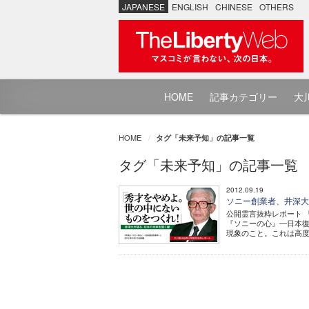
JAPANESE
ENGLISH
CHINESE
OTHERS
HOME
記事カテゴリー
大川
HOME
タグ「未来予知」の記事一覧
タグ「未来予知」の記事一覧
2012.09.19
ソニー創業者、井深
公開霊言抜粋レポート 
『ソニーの心』―日本復
現象のこと。これは高度