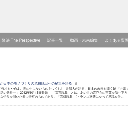
隆法 The Perspective
記事一覧
動画・未来編集
よくある質
大が日本のモノづくりの危機脱出への秘策を語る
「秀才をやめよ。世の中にないものをつくれ!」 井深大が語る、日本の未来を開く鍵 「井深
活の条件―」 2012年9月13日収録 「霊言現象」とは、あの世の霊存在の言葉を語り下ろ
な悟りを開いた者に特有のものであり、「霊媒現象」(トランス状態になって意識を失...