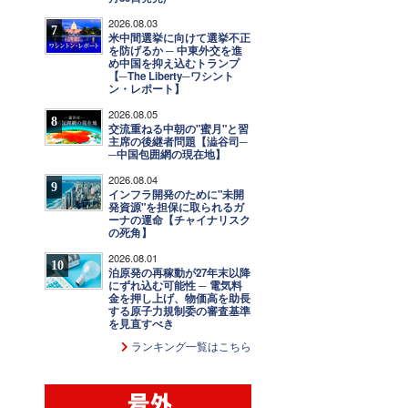
2026.08.03
7
米中間選挙に向けて選挙不正
を防げるか ─ 中東外交を進
め中国を抑え込むトランプ
【─The Liberty─ワシント
ン・レポート】
2026.08.05
8
交流重ねる中朝の"蜜月"と習
主席の後継者問題【澁谷司─
─中国包囲網の現在地】
2026.08.04
9
インフラ開発のために"未開
発資源"を担保に取られるガ
ーナの運命【チャイナリスク
の死角】
2026.08.01
10
泊原発の再稼動が27年末以降
にずれ込む可能性 ─ 電気料
金を押し上げ、物価高を助長
する原子力規制委の審査基準
を見直すべき
ランキング一覧はこちら