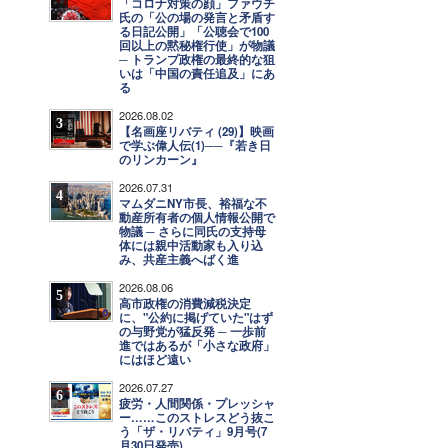
「コロナ対策の顔」ファウチ
氏の「公の場の発言と矛盾す
る日記公開」「公聴会で100
回以上の黙秘権行使」が物議
─ トランプ政権の最終的な狙
いは「中国の責任追及」にあ
る
2026.08.02
3
【名画座リバティ (29)】映画
で学ぶ偉人伝(1)──『若き日
のリンカーン』
2026.07.31
4
マムダニNY市長、裕福な不
動産所有者の個人情報公開で
物議 ─ さらに同氏の支持母
体には親中活動家も入り込
み、共産主義へばく進
2026.08.06
5
高市政権の消費減税決定
に、"公約に掲げていた"はず
の与野党が猛反発 ─ 一歩前
進ではあるが「小さな政府」
にはほど遠い
2026.07.27
6
疲労・人間関係・プレッシャ
ー……このストレスどう抜こ
う「ザ・リバティ」9月号(7
月30日発売)