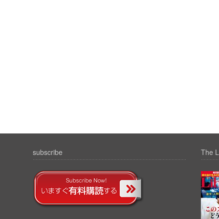
subscribe
The L