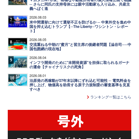
─ さらに同氏の支持母体には親中活動家も入り込み、共産主
義へばく進
2026.08.03
7
米中間選挙に向けて選挙不正を防げるか ─ 中東外交を進め中
国を抑え込むトランプ【─The Liberty─ワシントン・レポー
ト】
2026.08.05
8
交流重ねる中朝の"蜜月"と習主席の後継者問題【澁谷司──中
国包囲網の現在地】
2026.08.04
9
インフラ開発のために"未開発資源"を担保に取られるガーナ
の運命【チャイナリスクの死角】
2026.08.01
10
泊原発の再稼動が27年末以降にずれ込む可能性 ─ 電気料金を
押し上げ、物価高を助長する原子力規制委の審査基準を見直
すべき
ランキング一覧はこちら