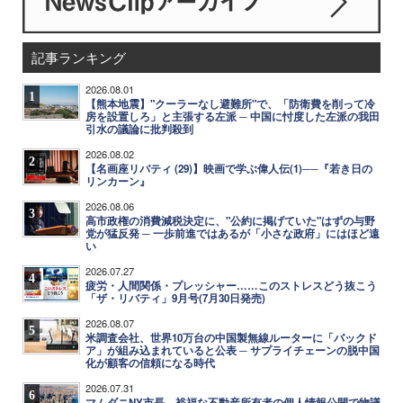
記事ランキング
2026.08.01
1
【熊本地震】"クーラーなし避難所"で、「防衛費を削って冷
房を設置しろ」と主張する左派 ─ 中国に忖度した左派の我田
引水の議論に批判殺到
2026.08.02
2
【名画座リバティ (29)】映画で学ぶ偉人伝(1)──『若き日の
リンカーン』
2026.08.06
3
高市政権の消費減税決定に、"公約に掲げていた"はずの与野
党が猛反発 ─ 一歩前進ではあるが「小さな政府」にはほど遠
い
2026.07.27
4
疲労・人間関係・プレッシャー……このストレスどう抜こう
「ザ・リバティ」9月号(7月30日発売)
2026.08.07
5
米調査会社、世界10万台の中国製無線ルーターに「バックド
ア」が組み込まれていると公表 ─ サプライチェーンの脱中国
化が顧客の信頼になる時代
2026.07.31
6
マムダニNY市長、裕福な不動産所有者の個人情報公開で物議