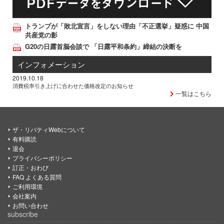
トランプが「敗北宣言」をしない理由「不正選挙」疑惑に 中国
共産党の影
G20の日露首脳会談で 「日露平和条約」締結の決断を
インフォメーション
2019.10.18
消費税率引き上げに合わせた価格改定のお知らせ
一覧はこちら
ザ・リバティWebについて
有料購読
退会
プライバシーポリシー
訂正・おわび
FAQ よくある質問
ご利用環境
会社案内
お問い合わせ
subscribe