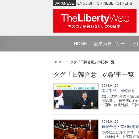
JAPANESE
ENGLISH
CHINESE
OTHERS
HOME
記事カテゴリー
大川
HOME
タグ「日韓合意」の記事一覧
タグ「日韓合意」の記事一覧
2018.01.30
南北対話、日韓合意、平
文氏は2018年の年頭
を認識し、被害者に心か
1 国際 南北対話、日韓
2018.01.26
日韓合意・首相改憲案
つのだよしお/アフロ 
「鍋補修法」を実践する