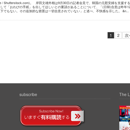
one / Shutterstock.com)。 岸田文雄外相は9月30日の記者会見で、韓国の元慰安婦を支援す
して「おわびの手紙」を出してほしいとの要請があることについて、「(日韓)合意は昨年1
下でもない。その追加的な措置は一切合意されていない」と述べ、不快感を示した。 &n...
1
2
次
subscribe
The L