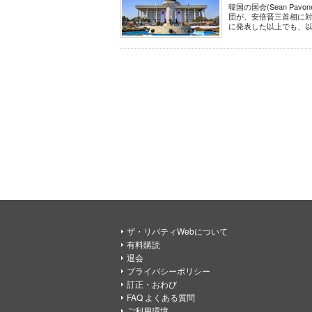
韓国の国会(Sean Pav
団が、安倍晋三首相に対
に発表した以上でも、以
ザ・リバティWebについて
有料購読
退会
プライバシーポリシー
訂正・おわび
FAQ よくある質問
ご利用環境