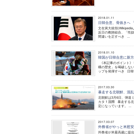
2018.01.11
日韓合意、骨抜きへ 
文在寅大統領(Wikip
反日の教師組合、「性奴
間違いを正すべき ...
2018.01.10
韓国が日韓合意に新方
《本記事のポイント》 
構の歴史」を喝破しない
ップを発揮すべき 日韓合
2017.03.30
暴走する北朝鮮、混乱
北朝鮮は3月6日、弾道ミ
カタ 1 国際 暴走す
定になっています。 ...
2017.03.07
外務省がやっと米慰安
外務省が米最高裁に提出