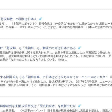
「慰安婦教」の開祖は日本人
ediaより)。 《本記事のポイント》 日韓合意は、外交的な"モルヒネ"に過ぎなかった 反日ムー
隷」の言葉……全て日本人がつくった まずは、政治家の思考回路や、日本人の意識の中に
針 「慰安婦」も「北朝鮮」も、解決のカギは日本にある
韓国政府は日韓合意に関する新方針を示し、合意を事実上反故にした 河野談話で発信した
限り、慰安婦問題は解決しない 北朝鮮問題を解決するためにも、日本は韓国に強いリーダ
意が「なかったこと」になろうとしている。 &nbs...
する韓国 迫りくる「朝鮮有事」に日本はどう立ち向かうか - ニュースのミカタ 1
サイル4発を日本海に向けて発射した。提供:KRT/AP/アフロ 2017年5月号記事 ニュース
る北朝鮮、混乱する韓国 迫りくる「朝鮮有事」に日本はどう立ち向かうか 朝鮮半島が極めて
婦像裁判を支援 安倍外交は「歴史戦全敗」を更新中だが
した意見書。 《本記事のポイント》 日本政府が慰安婦像裁判に意見書を提出し、日系人