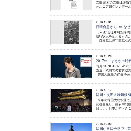
支援 政府の支援は評価
ォルニア州グレンデール
2016.12.31
日韓合意から1年 な
いわゆる従軍慰安婦問題
履行状況を伝えるもの
「自民党は保守政党なの
2016.12.26
2017年「まさかの時
写真:YONHAP NEW
当選、欧州での右翼政党
韓国大統領の辞任 &qu..
2016.12.17
韓国・次期大統領候補
来年の韓国大統領選で、
記者会見し、慰安婦問題
難しい。日本がすべきこ
2016.10.02
韓国が日韓合意で「首