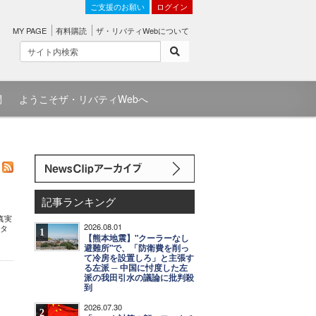
ご支援のお願い
ログイン
MY PAGE
有料購読
ザ・リバティWebについて
問
ようこそザ・リバティWebへ
記事ランキング
真実
2026.08.01
カタ
1
【熊本地震】"クーラーなし
避難所"で、「防衛費を削っ
て冷房を設置しろ」と主張す
る左派 ─ 中国に忖度した左
派の我田引水の議論に批判殺
到
2026.07.30
2