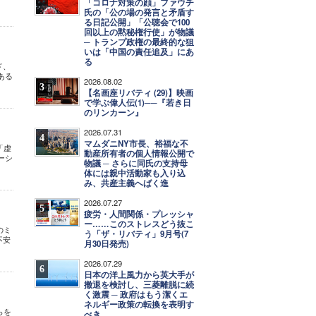
「コロナ対策の顔」ファウチ
氏の「公の場の発言と矛盾す
る日記公開」「公聴会で100
回以上の黙秘権行使」が物議
─ トランプ政権の最終的な狙
いは「中国の責任追及」にあ
る
ド、
ある
2026.08.02
3
【名画座リバティ (29)】映画
で学ぶ偉人伝(1)──『若き日
のリンカーン』
2026.07.31
4
マムダニNY市長、裕福な不
「虚
動産所有者の個人情報公開で
ーシ
物議 ─ さらに同氏の支持母
体には親中活動家も入り込
み、共産主義へばく進
2026.07.27
5
疲労・人間関係・プレッシャ
ー……このストレスどう抜こ
のミ
う「ザ・リバティ」9月号(7
不安
月30日発売)
2026.07.29
6
日本の洋上風力から英大手が
撤退を検討し、三菱離脱に続
く激震 ─ 政府はもう潔くエ
ネルギー政策の転換を表明す
らを
べき