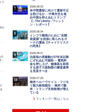
リフ
2026.08.03
7
米中間選挙に向けて選挙不正
を防げるか ─ 中東外交を進
め中国を抑え込むトランプ
【─The Liberty─ワシント
ン・レポート】
府の
2026.08.04
8
インフラ開発のために"未開
発資源"を担保に取られるガ
ーナの運命【チャイナリスク
の死角】
2026.08.01
9
氏の
泊原発の再稼動が27年末以降
す。
にずれ込む可能性 ─ 電気料
金を押し上げ、物価高を助長
する原子力規制委の審査基準
を見直すべき
2026.07.29
10
南米ペルーでケイコ・フジモ
リ新大統領就任 ─ 南米で親
で
米・トランプ支持政権が増え
は
ている
ランキング一覧はこちら