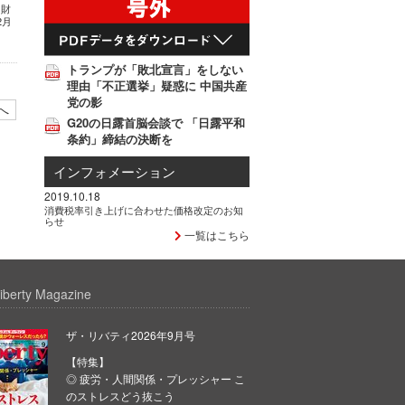
る財
2月
トランプが「敗北宣言」をしない
理由「不正選挙」疑惑に 中国共産
党の影
へ
G20の日露首脳会談で 「日露平和
条約」締結の決断を
インフォメーション
2019.10.18
消費税率引き上げに合わせた価格改定のお知
らせ
一覧はこちら
iberty Magazine
ザ・リバティ2026年9月号
【特集】
◎ 疲労・人間関係・プレッシャー こ
のストレスどう抜こう