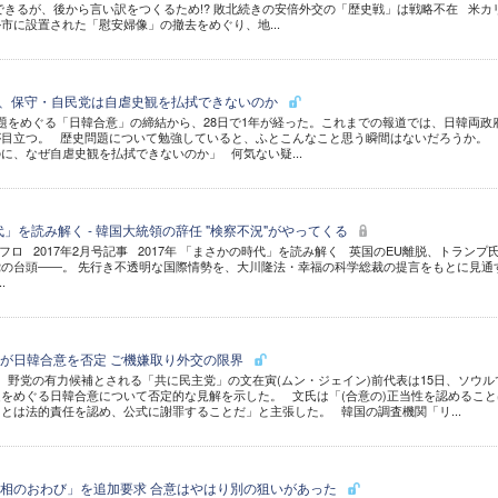
できるが、後から言い訳をつくるため!? 敗北続きの安倍外交の「歴史戦」は戦略不在 米カ
市に設置された「慰安婦像」の撤去をめぐり、地...
ぜ、保守・自民党は自虐史観を払拭できないのか
をめぐる「日韓合意」の締結から、28日で1年が経った。これまでの報道では、日韓両政
が目立つ。 歴史問題について勉強していると、ふとこんなこと思う瞬間はないだろうか。
に、なぜ自虐史観を払拭できないのか」 何気ない疑...
代」を読み解く - 韓国大統領の辞任 "検察不況"がやってくる
S/アフロ 2017年2月号記事 2017年 「まさかの時代」を読み解く 英国のEU離脱、トランプ
の台頭――。 先行き不透明な国際情勢を、大川隆法・幸福の科学総裁の提言をもとに見通
.
が日韓合意を否定 ご機嫌取り外交の限界
野党の有力候補とされる「共に民主党」の文在寅(ムン・ジェイン)前代表は15日、ソウル
をめぐる日韓合意について否定的な見解を示した。 文氏は「(合意の)正当性を認めること
とは法的責任を認め、公式に謝罪することだ」と主張した。 韓国の調査機関「リ...
相のおわび」を追加要求 合意はやはり別の狙いがあった