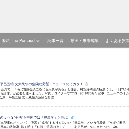
隆法 The Perspective
記事一覧
動画・未来編集
よくある質
昌五輪 文大統領の危険な野望 - ニュースのミカタ 1
記者会見で、「南北首脳会談に応じる用意がある」と発言。慰安婦問題の解決には、「日本が
ら謝罪」が必要と述べました。写真：ロイター/アフロ 2018年3月号記事 ニュースのミ
合意、平昌五輪 文大統領の危険な野望 ...
のような“手法”を中国では「厚黒学」と呼ぶ
《本記事のポイント》 腹黒く"成功"する技を説いた『厚黒学』という危険書 「矢柄切断法」
日本の政治家 欺く時は「仁義・道徳の衣」で…… ある男が、矢に当たった。 &n...