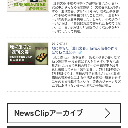
週刊文春 幸福の科学への謝罪広告 だが、言い
訳記事がさらなる名誉毀損に 文藝春秋社が発行
する「週刊文春」(2月12日号)が、嘘の記事を書
いて幸福の科学を傷つけたことに対し、全面1ペ
ージの謝罪広告を掲載した。しかし、その次のペ
ージからは、「自発的意思で書かれたものではな
い」と、言い訳がましい愚痴のような記事を4ペ
ージにわたって掲載。...
2012.07.11
地に堕ちた「週刊文春」 除名元信者の作り
話でねつ造記事
地に堕ちた「週刊文春」 除名元信者の作り話で
ねつ造記事 手段を選ばず人を引きずり下ろす編
集方針 これまで幸福の科学への中傷記事を繰り
返し掲載してきた「週刊文春」。7月11日発売の
7月19日号では、幸福の科学を除名された元教団
職員の種村修氏による作り話を裏取り取材もせず
にそのまま掲載するという、普通のジャーナリズ
ムではあり得ないルール無視の手法が登...