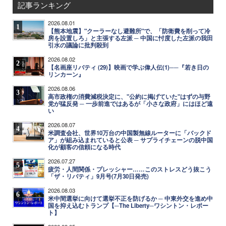
記事ランキング
2026.08.01
1
【熊本地震】"クーラーなし避難所"で、「防衛費を削って冷
房を設置しろ」と主張する左派 ─ 中国に忖度した左派の我田
引水の議論に批判殺到
2026.08.02
2
【名画座リバティ (29)】映画で学ぶ偉人伝(1)──『若き日の
リンカーン』
2026.08.06
3
高市政権の消費減税決定に、"公約に掲げていた"はずの与野
党が猛反発 ─ 一歩前進ではあるが「小さな政府」にはほど遠
い
2026.08.07
4
米調査会社、世界10万台の中国製無線ルーターに「バックド
ア」が組み込まれていると公表 ─ サプライチェーンの脱中国
化が顧客の信頼になる時代
2026.07.27
5
疲労・人間関係・プレッシャー……このストレスどう抜こう
「ザ・リバティ」9月号(7月30日発売)
2026.08.03
6
米中間選挙に向けて選挙不正を防げるか ─ 中東外交を進め中
国を抑え込むトランプ【─The Liberty─ワシントン・レポー
ト】