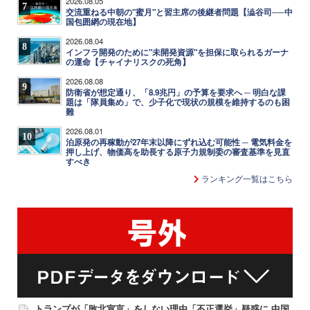
2026.08.05
7
交流重ねる中朝の"蜜月"と習主席の後継者問題【澁谷司──中
国包囲網の現在地】
2026.08.04
8
インフラ開発のために"未開発資源"を担保に取られるガーナ
の運命【チャイナリスクの死角】
2026.08.08
9
防衛省が想定通り、「8.9兆円」の予算を要求へ ─ 明白な課
題は「隊員集め」で、少子化で現状の規模を維持するのも困
難
2026.08.01
10
泊原発の再稼動が27年末以降にずれ込む可能性 ─ 電気料金を
押し上げ、物価高を助長する原子力規制委の審査基準を見直
すべき
ランキング一覧はこちら
トランプが「敗北宣言」をしない理由「不正選挙」疑惑に 中国