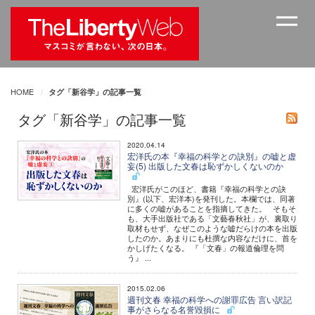
HOME
タグ「新谷学」の記事一覧
タグ「新谷学」の記事一覧
2020.04.14
宏洋氏の本『幸福の科学との訣別』の嘘と虚
妄(5) 出版した文春は恥ずかしくないのか
宏洋氏がこのほど、書籍『幸福の科学との訣
別』(以下、宏洋本)を発刊した。本欄では、同著
に多くの嘘があることを指摘してきた。 そもそ
も、大手出版社である「文藝春秋社」が、裏取り
取材もせず、なぜこのような嘘だらけの本を出版
したのか。あまりにも杜撰な内容なだけに、首を
かしげたくなる。 『「文春」の報道倫理を問
う』 ...
2015.02.06
週刊文春 幸福の科学への謝罪広告 言い訳記
事がさらなる名誉毀損に